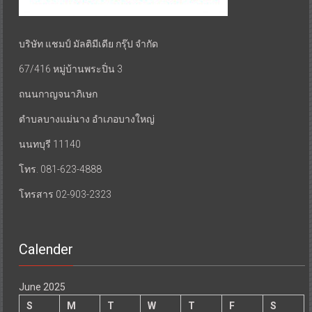
บริษัท แชมป์ มัลติมีเดีย กรุ๊ป จำกัด
67/416 หมู่บ้านพระปิ่น 3
ถนนกาญจนาภิเษก
ตำบลบางแม่นาง อำเภอบางใหญ่
นนทบุรี 11140
โทร. 081-623-4888
โทรสาร 02-903-2323
Calender
June 2025
S
M
T
W
T
F
S