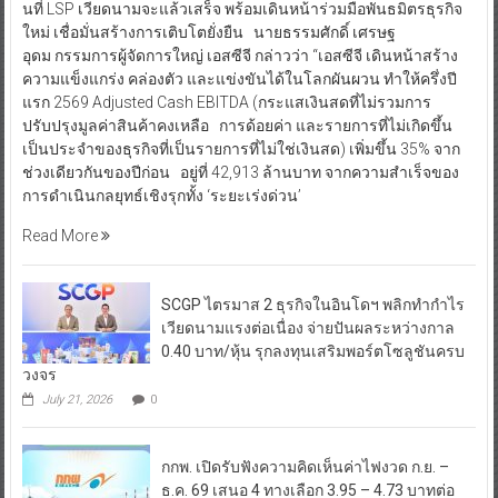
นที่ LSP เวียดนามจะแล้วเสร็จ พร้อมเดินหน้าร่วมมือพันธมิตรธุรกิจ
ใหม่ เชื่อมั่นสร้างการเติบโตยั่งยืน นายธรรมศักดิ์ เศรษฐ
อุดม กรรมการผู้จัดการใหญ่ เอสซีจี กล่าวว่า “เอสซีจี เดินหน้าสร้าง
ความแข็งแกร่ง คล่องตัว และแข่งขันได้ในโลกผันผวน ทำให้ครึ่งปี
แรก 2569 Adjusted Cash EBITDA (กระแสเงินสดที่ไม่รวมการ
ปรับปรุงมูลค่าสินค้าคงเหลือ การด้อยค่า และรายการที่ไม่เกิดขึ้น
เป็นประจำของธุรกิจที่เป็นรายการที่ไม่ใช่เงินสด) เพิ่มขึ้น 35% จาก
ช่วงเดียวกันของปีก่อน อยู่ที่ 42,913 ล้านบาท จากความสำเร็จของ
การดำเนินกลยุทธ์เชิงรุกทั้ง ‘ระยะเร่งด่วน’
Read More
SCGP ไตรมาส 2 ธุรกิจในอินโดฯ พลิกทำกำไร
เวียดนามแรงต่อเนื่อง จ่ายปันผลระหว่างกาล
0.40 บาท/หุ้น รุกลงทุนเสริมพอร์ตโซลูชันครบ
วงจร
July 21, 2026
0
กกพ. เปิดรับฟังความคิดเห็นค่าไฟงวด ก.ย. –
ธ.ค. 69 เสนอ 4 ทางเลือก 3.95 – 4.73 บาทต่อ