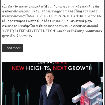
เอ็ม ดิสทริค และเดอะมอลล์ กรุ๊ป ร่วมกับหน่วยงานภาครัฐ และพันธมิตร
ธุรกิจภาคีภาคเอกชน เตรียมสร้างปรากฏการณ์สุดยิ่งใหญ่ ส่งท้ายเดือน
แห่งความภาคภูมิใจกับ “LOVE PRIDE ♡ PARADE, BANGKOK 2025” จัด
เต็มกิจกรรมสุดสร้างสรรค์ ปาร์ตี้สุดปัง และขบวนพาเหรดสีรุ้งสุด
ตระการตา ยาวที่สุดในเอเชีย อลังการกว่าที่ผ่านมา ตอกย้ำภาพลักษณ์
“LGBTQIA+ FRIENDLY DESTINATION” และร่วมผลักดันกรุงเทพมหานคร
สู่การเป็นเจ้าภาพการ
Read more