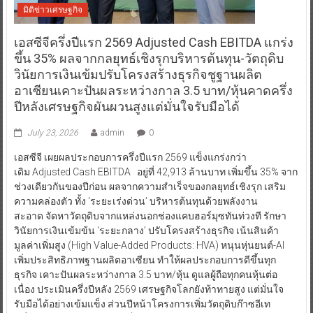
มิติข่าวเศรษฐกิจ
เอสซีจีครึ่งปีแรก 2569 Adjusted Cash EBITDA แกร่ง
ขึ้น 35% ผลจากกลยุทธ์เชิงรุกบริหารต้นทุน-วัตถุดิบ
วินัยการเงินเข้มปรับโครงสร้างธุรกิจชูฐานผลิต
อาเซียนเคาะปันผลระหว่างกาล 3.5 บาท/หุ้นคาดครึ่ง
ปีหลังเศรษฐกิจผันผวนสูงแต่มั่นใจรับมือได้
July 23, 2026
admin
0
เอสซีจี เผยผลประกอบการครึ่งปีแรก 2569 แข็งแกร่งกว่า
เดิม Adjusted Cash EBITDA อยู่ที่ 42,913 ล้านบาท เพิ่มขึ้น 35% จาก
ช่วงเดียวกันของปีก่อน ผลจากความสำเร็จของกลยุทธ์เชิงรุก เสริม
ความคล่องตัว ทั้ง ‘ระยะเร่งด่วน’ บริหารต้นทุนด้วยพลังงาน
สะอาด จัดหาวัตถุดิบจากแหล่งนอกช่องแคบฮอร์มุซทันท่วงที รักษา
วินัยการเงินเข้มข้น ‘ระยะกลาง’ ปรับโครงสร้างธุรกิจ เน้นสินค้า
มูลค่าเพิ่มสูง (High Value-Added Products: HVA) หนุนหุ่นยนต์-AI
เพิ่มประสิทธิภาพฐานผลิตอาเซียน ทำให้ผลประกอบการดีขึ้นทุก
ธุรกิจ เคาะปันผลระหว่างกาล 3.5 บาท/หุ้น ดูแลผู้ถือทุกคนหุ้นต่อ
เนื่อง ประเมินครึ่งปีหลัง 2569 เศรษฐกิจโลกยังท้าทายสูง แต่มั่นใจ
รับมือได้อย่างเข้มแข็ง ส่วนปีหน้าโครงการเพิ่มวัตถุดิบก๊าซอีเท