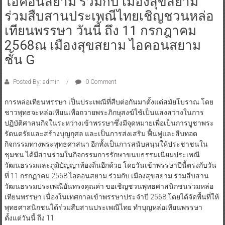
ไอคอนสยาม ร่วมกับ เมืองสุขสยาม
ร่วมสืบสานประเพณีไทยเชิญชวนหล่อ
เทียนพรรษา วันนี้ ถึง 11 กรกฎาคม
2568ณ เมืองสุขสยาม ไอคอนสยาม
ชั้น G
Posted By: admin
0 Comment
การหล่อเทียนพรรษา เป็นประเพณีที่สืบต่อกันมาตั้งแต่สมัยโบราณ โดย
ชาวพุทธจะหล่อเทียนเพื่อถวายพระภิกษุสงฆ์ใช้เป็นแสงสว่างในการ
ปฏิบัติศาสนกิจในระหว่างเข้าพรรษาซึ่งมีจุดหมายเพื่อเป็นการบูชาพระ
รัตนตรัยและสร้างบุญกุศล และเป็นการส่งเสริม ฟื้นฟูและสืบทอด
กิจกรรมทางพระพุทธศาสนา อีกทั้งเป็นการสนับสนุนให้ประชาชนใน
ชุมชน ได้มีส่วนร่วมในกิจกรรมการรักษาขนบธรรมเนียมประเพณี
วัฒนธรรมและภูมิปัญญาท้องถิ่นอีกด้วย โดยวันเข้าพรรษาปีนี้ตรงกับวัน
ที่ 11 กรกฏาคม 2568 ไอคอนสยาม ร่วมกับ เมืองสุขสยาม ร่วมสืบสาน
วัฒนธรรมประเพณีอันทรงคุณค่า ขอเชิญชวนพุทธศาสนิกชนร่วมหล่อ
เทียนพรรษา เนื่องในเทศกาลเข้าพรรษาประจำปี 2568 โดยได้จัดพื้นที่ให้
พุทธศาสนิกชนได้ร่วมสืบสานประเพณีไทย ทำบุญหล่อเทียนพรรษา
ตั้งแต่วันนี้ ถึง 11