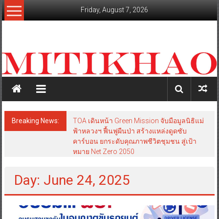
Skip
Friday, August 7, 2026
to
content
mitikhao.com
สะท้อน
ลึก
ทุก
เหลี่ยม
มุม
เศรษฐกิจ-
Breaking News:
TOA เดินหน้า Green Mission จับมือมูลนิธิแม่
การเมือง-
ฟ้าหลวงฯ ฟื้นฟูผืนป่า สร้างแหล่งดูดซับ
สังคม
คาร์บอน ยกระดับคุณภาพชีวิตชุมชน สู่เป้า
หมาย Net Zero 2050
Day: June 24, 2025