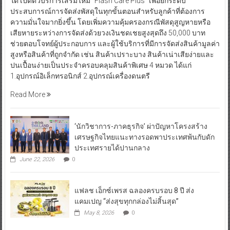
ใต้ เปิดตัวบริการเสริมใหม่ “Flash Care Plus” เพื่อยกระดับ
ประสบการณ์การจัดส่งพัสดุในทุกขั้นตอนสำหรับลูกค้าที่ต้องการ
ความมั่นใจมากยิ่งขึ้น โดยเพิ่มความคุ้มครองกรณีพัสดุสูญหายหรือ
เสียหายระหว่างการจัดส่งด้วยวงเงินชดเชยสูงสุดถึง 50,000 บาท
ช่วยตอบโจทย์ผู้ประกอบการ และผู้ใช้บริการที่มีการจัดส่งสินค้ามูลค่า
สูงหรือสินค้าที่ถูกจำกัด เช่น สินค้าเปราะบาง สินค้าเน่าเสียง่ายและ
ปนเปื้อนง่ายเป็นประจำครอบคลุมสินค้าพิเศษ 4 หมวด ได้แก่
1.อุปกรณ์อิเล็กทรอนิกส์ 2.อุปกรณ์เครื่องดนตรี
Read More
‘นักวิชาการ-ภาคธุรกิจ’ ผ่าปัญหาโครงสร้าง
เศรษฐกิจไทยแนะทางรอดพาประเทศพ้นกับดัก
ประเทศรายได้ปานกลาง
June 22, 2026
0
แฟลช เอ็กซ์เพรส ฉลองครบรอบ 8 ปี ส่ง
แคมเปญ “ส่งสุขทุกกล่องไม่สิ้นสุด”
May 8, 2026
0