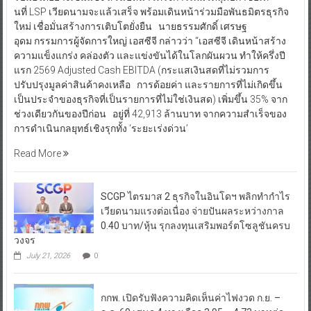
นที่ LSP เวียดนามจะแล้วเสร็จ พร้อมเดินหน้าร่วมมือพันธมิตรธุรกิจ
ใหม่ เชื่อมั่นสร้างการเติบโตยั่งยืน นายธรรมศักดิ์ เศรษฐ
อุดม กรรมการผู้จัดการใหญ่ เอสซีจี กล่าวว่า “เอสซีจี เดินหน้าสร้าง
ความแข็งแกร่ง คล่องตัว และแข่งขันได้ในโลกผันผวน ทำให้ครึ่งปี
แรก 2569 Adjusted Cash EBITDA (กระแสเงินสดที่ไม่รวมการ
ปรับปรุงมูลค่าสินค้าคงเหลือ การด้อยค่า และรายการที่ไม่เกิดขึ้น
เป็นประจำของธุรกิจที่เป็นรายการที่ไม่ใช่เงินสด) เพิ่มขึ้น 35% จาก
ช่วงเดียวกันของปีก่อน อยู่ที่ 42,913 ล้านบาท จากความสำเร็จของ
การดำเนินกลยุทธ์เชิงรุกทั้ง ‘ระยะเร่งด่วน’
Read More
SCGP ไตรมาส 2 ธุรกิจในอินโดฯ พลิกทำกำไร
เวียดนามแรงต่อเนื่อง จ่ายปันผลระหว่างกาล
0.40 บาท/หุ้น รุกลงทุนเสริมพอร์ตโซลูชันครบ
วงจร
July 21, 2026
0
กกพ. เปิดรับฟังความคิดเห็นค่าไฟงวด ก.ย. –