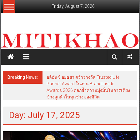
Skip
Friday, August 7, 2026
to
content
mitikhao.com
สะท้อน
ลึก
ทุก
เหลี่ยม
มุม
เศรษฐกิจ-
Breaking News:
อลิอันซ์ อยุธยา คว้ารางวัล Trusted Life
การเมือง-
Partner Award ในงาน Brand Inside
สังคม
Awards 2026 ตอกย้ำความมุ่งมั่นในการเคียง
ข้างลูกค้าในทุกช่วงของชีวิต
Day: July 17, 2025