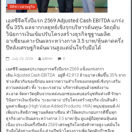
มิติข่าวเศรษฐกิจ
เอสซีจีครึ่งปีแรก 2569 Adjusted Cash EBITDA แกร่ง
ขึ้น 35% ผลจากกลยุทธ์เชิงรุกบริหารต้นทุน-วัตถุดิบ
วินัยการเงินเข้มปรับโครงสร้างธุรกิจชูฐานผลิต
อาเซียนเคาะปันผลระหว่างกาล 3.5 บาท/หุ้นคาดครึ่ง
ปีหลังเศรษฐกิจผันผวนสูงแต่มั่นใจรับมือได้
July 23, 2026
admin
0
เอสซีจี เผยผลประกอบการครึ่งปีแรก 2569 แข็งแกร่งกว่า
เดิม Adjusted Cash EBITDA อยู่ที่ 42,913 ล้านบาท เพิ่มขึ้น 35% จาก
ช่วงเดียวกันของปีก่อน ผลจากความสำเร็จของกลยุทธ์เชิงรุก เสริม
ความคล่องตัว ทั้ง ‘ระยะเร่งด่วน’ บริหารต้นทุนด้วยพลังงาน
สะอาด จัดหาวัตถุดิบจากแหล่งนอกช่องแคบฮอร์มุซทันท่วงที รักษา
วินัยการเงินเข้มข้น ‘ระยะกลาง’ ปรับโครงสร้างธุรกิจ เน้นสินค้า
มูลค่าเพิ่มสูง (High Value-Added Products: HVA) หนุนหุ่นยนต์-AI
เพิ่มประสิทธิภาพฐานผลิตอาเซียน ทำให้ผลประกอบการดีขึ้นทุก
ธุรกิจ เคาะปันผลระหว่างกาล 3.5 บาท/หุ้น ดูแลผู้ถือทุกคนหุ้นต่อ
เนื่อง ประเมินครึ่งปีหลัง 2569 เศรษฐกิจโลกยังท้าทายสูง แต่มั่นใจ
รับมือได้อย่างเข้มแข็ง ส่วนปีหน้าโครงการเพิ่มวัตถุดิบก๊าซอีเท