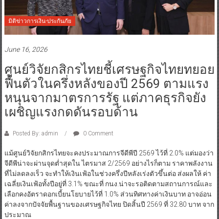
มิติข่าวการเงิน-ประกันภัย
June 16, 2026
ศูนย์วิจัยกสิกรไทยชี้เศรษฐกิจไทยทยอย
ฟื้นตัวในครึ่งหลังของปี 2569 ตามแรง
หนุนจากมาตรการรัฐ แต่ภาคธุรกิจยัง
เผชิญแรงกดดันรอบด้าน
Posted By: admin
0 Comment
แม้ศูนย์วิจัยกสิกรไทยจะคงประมาณการจีดีพีปี 2569 ไว้ที่ 2.0% แต่มองว่า
จีดีพีน่าจะผ่านจุดต่ำสุดใน ไตรมาส 2/2569 อย่างไรก็ตาม ราคาพลังงาน
ที่ไม่ลดลงเร็ว จะทำให้เงินเฟ้อในช่วงครึ่งปีหลังเร่งตัวขึ้นต่อ ส่งผลให้ ค่า
เฉลี่ยเงินเฟ้อทั้งปีอยู่ที่ 3.1% ขณะที่ กนง.น่าจะรอติดตามสถานการณ์และ
เลือกคงอัตราดอกเบี้ยนโยบายไว้ที่ 1.0% ส่วนทิศทางค่าเงินบาท อาจอ่อน
ค่าลงจากปัจจัยพื้นฐานของเศรษฐกิจไทย ปิดสิ้นปี 2569 ที่ 32.80 บาท จาก
ประมาณ