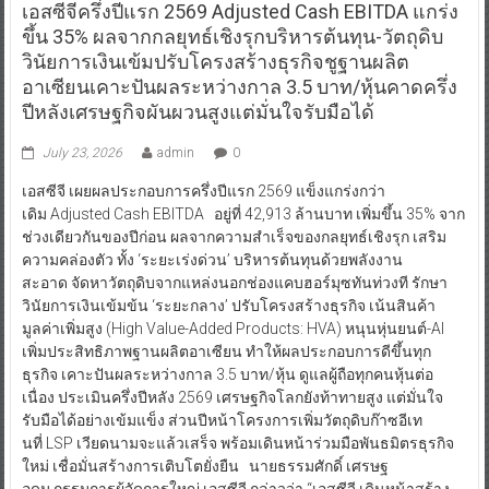
เอสซีจีครึ่งปีแรก 2569 Adjusted Cash EBITDA แกร่ง
ขึ้น 35% ผลจากกลยุทธ์เชิงรุกบริหารต้นทุน-วัตถุดิบ
วินัยการเงินเข้มปรับโครงสร้างธุรกิจชูฐานผลิต
อาเซียนเคาะปันผลระหว่างกาล 3.5 บาท/หุ้นคาดครึ่ง
ปีหลังเศรษฐกิจผันผวนสูงแต่มั่นใจรับมือได้
July 23, 2026
admin
0
เอสซีจี เผยผลประกอบการครึ่งปีแรก 2569 แข็งแกร่งกว่า
เดิม Adjusted Cash EBITDA อยู่ที่ 42,913 ล้านบาท เพิ่มขึ้น 35% จาก
ช่วงเดียวกันของปีก่อน ผลจากความสำเร็จของกลยุทธ์เชิงรุก เสริม
ความคล่องตัว ทั้ง ‘ระยะเร่งด่วน’ บริหารต้นทุนด้วยพลังงาน
สะอาด จัดหาวัตถุดิบจากแหล่งนอกช่องแคบฮอร์มุซทันท่วงที รักษา
วินัยการเงินเข้มข้น ‘ระยะกลาง’ ปรับโครงสร้างธุรกิจ เน้นสินค้า
มูลค่าเพิ่มสูง (High Value-Added Products: HVA) หนุนหุ่นยนต์-AI
เพิ่มประสิทธิภาพฐานผลิตอาเซียน ทำให้ผลประกอบการดีขึ้นทุก
ธุรกิจ เคาะปันผลระหว่างกาล 3.5 บาท/หุ้น ดูแลผู้ถือทุกคนหุ้นต่อ
เนื่อง ประเมินครึ่งปีหลัง 2569 เศรษฐกิจโลกยังท้าทายสูง แต่มั่นใจ
รับมือได้อย่างเข้มแข็ง ส่วนปีหน้าโครงการเพิ่มวัตถุดิบก๊าซอีเท
นที่ LSP เวียดนามจะแล้วเสร็จ พร้อมเดินหน้าร่วมมือพันธมิตรธุรกิจ
ใหม่ เชื่อมั่นสร้างการเติบโตยั่งยืน นายธรรมศักดิ์ เศรษฐ
อุดม กรรมการผู้จัดการใหญ่ เอสซีจี กล่าวว่า “เอสซีจี เดินหน้าสร้าง