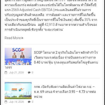
ความแข็งแกร่ง คล่องตัว และแข่งขันได้ในโลกผันผวน ทำให้ครึ่งปี
แรก 2569 Adjusted Cash EBITDA (กระแสเงินสดที่ไม่รวมการ
ปรับปรุงมูลค่าสินค้าคงเหลือ การด้อยค่า และรายการที่ไม่เกิดขึ้น
เป็นประจำของธุรกิจที่เป็นรายการที่ไม่ใช่เงินสด) เพิ่มขึ้น 35% จาก
ช่วงเดียวกันของปีก่อน อยู่ที่ 42,913 ล้านบาท จากความสำเร็จของ
การดำเนินกลยุทธ์เชิงรุกทั้ง ‘ระยะเร่งด่วน’
Read More
SCGP ไตรมาส 2 ธุรกิจในอินโดฯ พลิกทำกำไร
เวียดนามแรงต่อเนื่อง จ่ายปันผลระหว่างกาล
0.40 บาท/หุ้น รุกลงทุนเสริมพอร์ตโซลูชันครบ
วงจร
July 21, 2026
0
กกพ. เปิดรับฟังความคิดเห็นค่าไฟงวด ก.ย. –
ธ.ค. 69 เสนอ 4 ทางเลือก 3.95 – 4.73 บาทต่อ
หน่วย
July 14, 2026
0