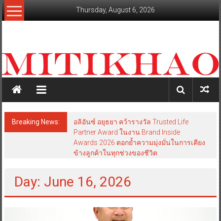
Skip
Thursday, August 6, 2026
to
content
mitikhao.com
สะท้อน
ลึก
ทุก
เหลี่ยม
มุม
เศรษฐกิจ-
Breaking News:
อลิอันซ์ อยุธยา คว้ารางวัล Trusted Life
การเมือง-
Partner Award ในงาน Brand Inside
สังคม
Awards 2026 ตอกย้ำความมุ่งมั่นในการเคียง
ข้างลูกค้าในทุกช่วงของชีวิต
Day: June 16, 2026