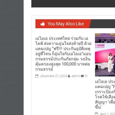
You May Also Like
เอไอเอ ประเทศไทย ร่วมกับ เอ
ไลฟ์ ส่งความอุ่นใจส่งท้ายปี ด้วย
แคมเปญ “ฟรี!!! ประกันอุบัติเหตุ
อยู่ที่ไหน ก็อุ่นใจกับเอไอเอ”มอบ
กรมธรรม์ประกันภัยกลุ่ม วงเงิน
คุ้มครองสูงสุด 100,000 บาทต่อ
กรมธรรม์
December 21, 2024
admin
0
เอไอเอ ประ
แคมเปญ “Fi
เกราะป้อง
โรคไข้เลือ
สัญญา ‘เพื่
ขึ้น’
April 1, 20