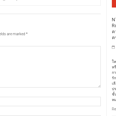
N
R
ค
ields are marked
*
ค
พั
ให
หร
กา
รั
เล
ปร
ชั
หม
Re