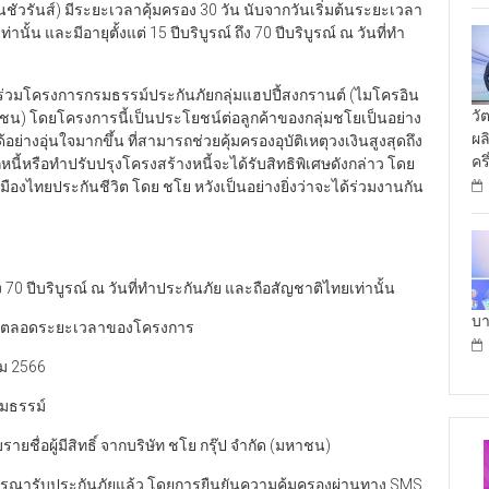
ัวรันส์) มีระยะเวลาคุ้มครอง 30 วัน นับจากวันเริ่มต้นระยะเวลา
ท่านั้น และมีอายุตั้งแต่ 15 ปีบริบูรณ์ ถึง 70 ปีบริบูรณ์ ณ วันที่ทำ
ข้าร่วมโครงการกรมธรรม์ประกันภัยกลุ่มแฮปปี้สงกรานต์ (ไมโครอิน
วั
มหาชน) โดยโครงการนี้เป็นประโยชน์ต่อลูกค้าของกลุ่มชโยเป็นอย่าง
ผล
างอุ่นใจมากขึ้น ที่สามารถช่วยคุ้มครองอุบัติเหตุวงเงินสูงสุดถึง
คร
หนี้หรือทำปรับปรุงโครงสร้างหนี้จะได้รับสิทธิพิเศษดังกล่าว โดย
มืองไทยประกันชีวิต โดย ชโย หวังเป็นอย่างยิ่งว่าจะได้ร่วมงานกัน
 70 ปีบริบูรณ์ ณ วันที่ทำประกันภัย และถือสัญชาติไทยเท่านั้น
บา
ิทธิ์ ตลอดระยะเวลาของโครงการ
คม 2566
มธรรม์
ยชื่อผู้มีสิทธิ์ จากบริษัท ชโย กรุ๊ป จำกัด (มหาชน)
จารณารับประกันภัยแล้ว โดยการยืนยันความคุ้มครองผ่านทาง SMS