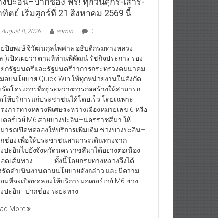
งปะอิน–ปากช่อง ฟรี! ทุกวันศุกร์-เสาร์-
ทิตย์ เริ่มศุกร์ที่ 21 สิงหาคม 2569 นี้
August 8, 2026
admin
0
ยปิยพงษ์ จิวัฒนกุลไพศาล อธิบดีกรมทางหลวง
ล.)เปิดเผยว่า ตามที่ท่านพิพัฒน์ รัชกิจประการ รอง
ยกรัฐมนตรีและรัฐมนตรีว่าการกระทรวงคมนาคม
้มอบนโยบาย Quick-Win ให้ทุกหน่วยงานในสังกัด
่งรัดโครงการที่อยู่ระหว่างการก่อสร้างให้สามารถ
ิดให้บริการแก่ประชาชนได้โดยเร็ว โดยเฉพาะ
รงการทางหลวงพิเศษระหว่างเมืองหมายเลข 6 หรือ
เตอร์เวย์ M6 สายบางปะอิน–นครราชสีมา ให้
มารถเปิดทดลองให้บริการเพิ่มเติม ช่วงบางปะอิน–
กช่อง เพื่อให้ประชาชนสามารถเดินทางจาก
งปะอินไปยังจังหวัดนครราชสีมาได้อย่างต่อเนื่อง
อดเส้นทาง ทั้งนี้โดยกรมทางหลวงจึงได้
่งรัดดำเนินงานตามนโยบายดังกล่าว และมีความ
้อมที่จะเปิดทดลองให้บริการมอเตอร์เวย์ M6 ช่วง
งปะอิน–ปากช่อง ระยะทาง
ad More