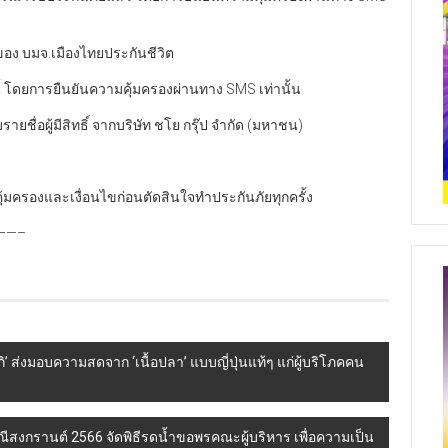
ง บมจ.เมืองไทยประกันชีวิต
้ โดยการยืนยันความคุ้มครองผ่านทาง SMS เท่านั้น
ยชื่อผู้มีสิทธิ์ จากบริษัท ชโย กรุ๊ป จำกัด (มหาชน)
ุ้มครองและเงื่อนไขก่อนตัดสินใจทำประกันภัยทุกครั้ง
—–
ริกิ’ ส่งมอบความสดจาก ‘เนื้อปลา’ แบบญี่ปุ่นแท้ๆ แก่ผู้บริโภคคน
พณีสงกรานต์ 2566 จัดพิธีรดน้ำขอพรคณะผู้บริหาร เพื่อความเป็น