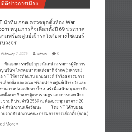
มิติข่าวการเมือง
T นำทีม กกต.ตรวจจุดตั้งห้อง War
oom หนุนภารกิจเลือกตั้งปี 69 ประกาศ
วามพร้อมศูนย์เฝ้าระวังภัยทางไซเบอร์
รบวงจร
February 7, 2026
admin
0
นเอกสรรพชัยย์ หุวะนันทน์ กรรมการผู้จัดการ
ญ่ บริษัท โทรคมนาคมแห่งชาติ จำกัด (มหาชน)
ือ NT ให้การต้อนรับ นายณรงค์ รักร้อย กรรมการ
รเลือกตั้ง และคณะ พร้อมนำชมศูนย์เฝ้าระวังและ
กษาความปลอดภัยทางไซเบอร์ เพื่อสนับสนุนภารกิจ
ือกตั้งสมาชิกสภาผู้แทนราษฎร และการออกเสียง
ะชามติ ประจำปี 2569 ณ ห้องประชุม อาคาร 20
้น 4 สำนักงานแจ้งวัฒนะ โดย NT ได้รับมอบ
ายจากสำนักงานคณะกรรมการการเลือกตั้ง (กกต.)
ad More