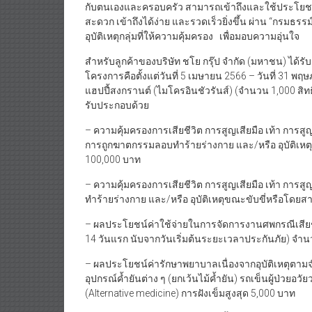
กับตนเองและครอบครัว สามารถเข้าถึงและใช้ประโยชน์จ
สะดวก เข้าถึงได้ง่าย และรวดเร็วยิ่งขึ้น ผ่าน “กรมธรร
อุบัติเหตุกลุ่มที่ให้ความคุ้มครอง เพื่อมอบความอุ่นใจ
สำหรับลูกค้าของบริษัท ชโย กรุ๊ป จำกัด (มหาชน) ได้รั
โครงการคือตั้งแต่วันที่ 5 เมษายน 2566 – วันที่ 31 พฤ
แฮปปี้สงกรานต์ (ไมโครอินชัวรันส์) (จำนวน 1,000 สิท
รับประกอบด้วย
– ความคุ้มครองการเสียชีวิต การสูญเสียมือ เท้า การสูญ
การถูกฆาตกรรมลอบทำร้ายร่างกาย และ/หรือ อุบัติเห
100,000 บาท
– ความคุ้มครองการเสียชีวิต การสูญเสียมือ เท้า กา
ทำร้ายร่างกาย และ/หรือ อุบัติเหตุขณะขับขี่หรือโด
– ผลประโยชน์ค่าใช้จ่ายในการจัดการงานศพกรณีเสียชี
14 วันแรก นับจากวันเริ่มต้นระยะเวลาประกันภัย) จำ
– ผลประโยชน์ค่ารักษาพยาบาลเนื่องจากอุบัติเหตุตามจำน
อุปกรณ์ค้ำยันต่าง ๆ (ยกเว้นไม้ค้ำยัน) รถเข็นผู้ป่ว
(Alternative medicine) การฝังเข็มสูงสุด 5,000 บาท