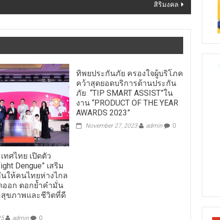
สิริมงคล
ทิพยประกันภัย ครองใจผู้บริโภค
คว้าสุดยอดบริการด้านประกัน
ภัย “TIP SMART ASSIST”ใน
งาน “PRODUCT OF THE YEAR
AWARDS 2023”
November 27, 2023
admin
0
เทศไทย เปิดตัว
ght Dengue” เสริม
กันให้คนไทยห่างไกล
ดออก ตอกย้ำคำมั่น
อสุขภาพและชีวิตที่ดี
25
admin
0