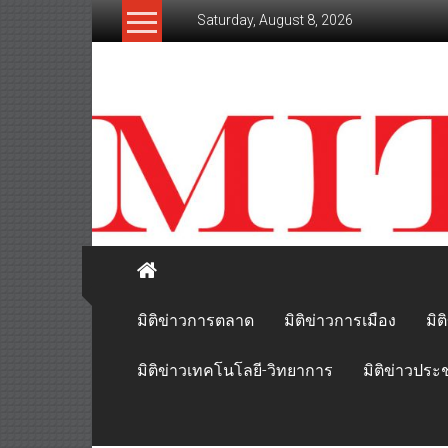
Skip
Saturday, August 8, 2026
to
content
mitikhao.com
สะท้อน
ลึก
ทุก
เหลี่ยม
มุม
เศรษฐกิจ-
การเมือง-
สังคม
มิติข่าวการตลาด
มิติข่าวการเมือง
มิต
มิติข่าวเทคโนโลยี-วิทยาการ
มิติข่าวประ