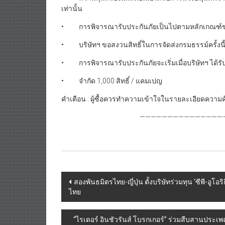
เท่านั้น
• การพิจารณารับประกันภัยเป็นไปตามหลักเกณฑ์ขอ
• บริษัทฯ ขอสงวนสิทธิ์ในการจัดส่งกรมธรรม์ครั้งนี
• การพิจารณารับประกันภัยจะเริ่มเมื่อบริษัทฯ ได้รับรา
• จำกัด 1,000 สิทธิ์ / แคมเปญ
คำเตือน : ผู้ซื้อควรทำความเข้าใจในรายละเอียดความค
————————————————
Post
สองพันธมิตรไทย-ญี่ปุ่น ตั้งบริษัทร่วมทุน ‘ซีพี-อูโอ
ไทย
navigation
“ไรเดอร์ อินชัวรันส์ โบรกเกอร์” ร่วมสืบสานประเ