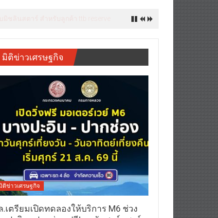
มิชลินสตาร์ สำหรับลูกค้า ttb reserve
มิติข่าวเศรษฐกิจ
มิติข่าวเศรษฐกิจ
ล.เตรียมเปิดทดลองให้บริการ M6 ช่วง