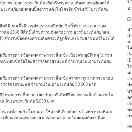
บา
ากระบบการประกันภัย เพื่อบริหารความเสี่ยงจากอุบัติเหตุได้
อา
ม์ประกันภัยกลุ่มแฮปปี้สงกรานต์ (ไมโครอินชัวรันส์)” ประกันภัย
บสิทธิพิเศษเมื่อมีการทำธุรกรรมปิดบัญชีหนี้ช่วงระยะเวลาของ
นา
ษภาคม 2566 มีสิทธิ์ได้รับความคุ้มครอง กรมธรรม์ประกันภัยกลุ่ม
(ท
ธิ์) สำหรับข้อตกลงความคุ้มครองที่ลูกค้าและประชาชนทั่วไปจะได้
นา
ได
เร
เสียสายตา หรือทุพพลภาพถาวรสิ้นเชิง เนื่องจากอุบัติเหตุ ไม่รวม
เป
ตุขณะขับขี่หรือโดยสารรถจักรยานยนต์ จำนวนเงินเอาประกันภัย
โค
มอ
รสูญเสียสายตา หรือทุพพลภาพถาวรสิ้นเชิง จากการถูกฆาตกรรมลอบ
สา
ยสารรถจักรยานยนต์ จำนวนเงินเอาประกันภัย 50,000 บาท
ปา
บา
วิตจากการเจ็บป่วย (ยกเว้นกรณีเสียชีวิตจากการเจ็บป่วยภายใน
ตล
นวนเงินเอาประกันภัย 5,000 บาท
เร
พร
วนที่จ่ายจริง ไม่รวมค่าใช้จ่ายที่เกี่ยวกับการจ้างพยาบาลพิเศษ
บา
ยอวัยวะเทียมภายนอกร่างกาย ค่ารักษาพยาบาลโดยแพทย์ทางเลือก
Re