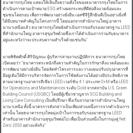
ธนาคารกรุงไทย แสดงให้เห็นถึงความตั้งใจของธนาคารกรุงไทยในการ
ดำเนินการตามเป้าหมาย ESG สร้างผลกระทบที่ดีต่อสิ่งแวดล้อมและ
ชุมชนโดยรอบ เพื่อการพัฒนาอย่างยั่งยืน เอสซีจีรู้สึกยินดีเป็นอย่างยิ่งที่
ได้มีบทบาทสำคัญในโครงการนี้ โดยนอกจากสำนักงานใหญ่ อาคาร
นานาเหนือแล้ว ธนาคารกรุงไทยยังดำเนินการขอรับรองมาตรฐาน LEED
ที่สำนักงานใหญ่ อาคารสุขุมวิทด้วยซึ่งเราได้ดำเนินการร่วมกับธนาคาร
อยู่และหวังว่าจะประสบความสำเร็จด้วยเช่นกัน”
นายพิชิตศักดิ์ ศิริปัญจนะ ผู้บริหารสายงานปฏิบัติการ ธนาคารกรุงไทย
เปิดเผยว่า “ธนาคารตระหนักถึงความสำคัญในการรักษาสิ่งแวดล้อมและ
การพัฒนาอย่างยั่งยืน โดยจัดทำโครงการและวางแผนปรับปรุงอาคารที่
มีอยู่เดิมให้มีการบริหารจัดการในการใช้พลังงานได้อย่างมีประสิทธิภาพ
ตามมาตรฐานอาคารสีเขียว LEED เวอร์ชัน 4.1 ประเภท O+M หรือ LEED
for Operations and Maintenances ระดับ Gold จากสถาบัน U.S. Green
Building Council (USGBC) โดยมีผู้เชี่ยวชาญจาก SCG Building and
Living Care Consulting เป็นที่ปรึกษา ซึ่งเริ่มจากอาคารสำนักงานใหญ่
นานาเหนือ ทั้งนี้ มาตรการดังกล่าวเป็นเพียงส่วนหนึ่งการจากดำเนินการ
เท่านั้น โดยธนาคารกรุงไทยมุ่งเป้าในการขอรับรองมาตรฐาน LEED
สำหรับอาคารสำนักงานสุขุมวิทต่อไป เพื่อเป็นส่วนหนึ่งในการมุ่งสู่ Net
Zero 2050 อย่างแท้จริง”