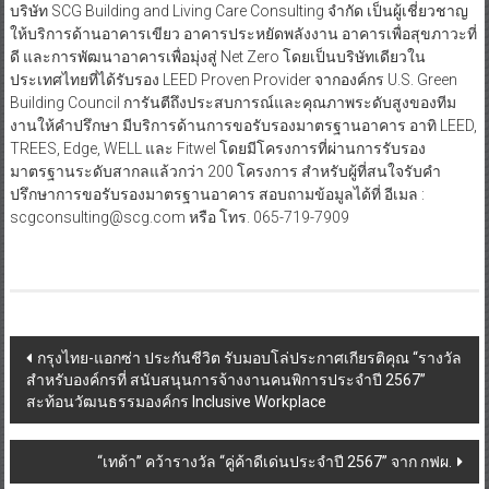
บริษัท SCG Building and Living Care Consulting จำกัด เป็นผู้เชี่ยวชาญ
ให้บริการด้านอาคารเขียว อาคารประหยัดพลังงาน อาคารเพื่อสุขภาวะที่
ดี และการพัฒนาอาคารเพื่อมุ่งสู่ Net Zero โดยเป็นบริษัทเดียวใน
ประเทศไทยที่ได้รับรอง LEED Proven Provider จากองค์กร U.S. Green
Building Council การันตีถึงประสบการณ์และคุณภาพระดับสูงของทีม
งานให้คำปรึกษา มีบริการด้านการขอรับรองมาตรฐานอาคาร อาทิ LEED,
TREES, Edge, WELL และ Fitwel โดยมีโครงการที่ผ่านการรับรอง
มาตรฐานระดับสากลแล้วกว่า 200 โครงการ สำหรับผู้ที่สนใจรับคำ
ปรึกษาการขอรับรองมาตรฐานอาคาร สอบถามข้อมูลได้ที่ อีเมล :
scgconsulting@scg.com หรือ โทร. 065-719-7909
Post
กรุงไทย-แอกซ่า ประกันชีวิต รับมอบโล่ประกาศเกียรติคุณ “รางวัล
สำหรับองค์กรที่ สนับสนุนการจ้างงานคนพิการประจำปี 2567”
navigation
สะท้อนวัฒนธรรมองค์กร Inclusive Workplace
“เทด้า” คว้ารางวัล “คู่ค้าดีเด่นประจำปี 2567” จาก กฟผ.