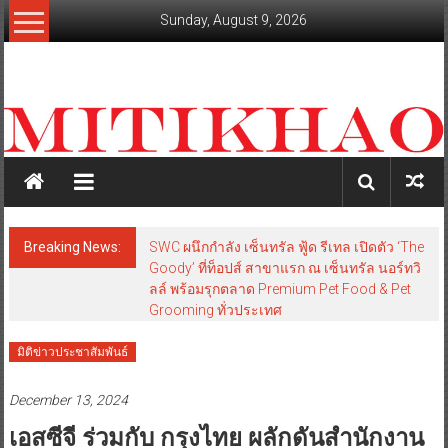
Skip
Sunday, August 9, 2026
to
content
mitikhao.com
สะท้อน
ลึก
ทุก
เหลี่ยม
มุม
เศรษฐกิจ-
Breaking News:
SWC ผนึกกำลัง เซ็นทรัล ฟู้ด รีเทล เปิดตัว ‘The
การเมือง-
Goody’ ที่ท็อปส์ สาขาแรก ณ เซ็นทรัล นอร์ทวิ
สังคม
ลล์ พร้อมรุกตลาด Premium Pet Food & Pet
Grooming ทั่วประเทศ
มิติข่าวประชาสัมพันธ์
December 13, 2024
เอสซีจี ร่วมกับ กรุงไทย ผลักดันสำนักงาน