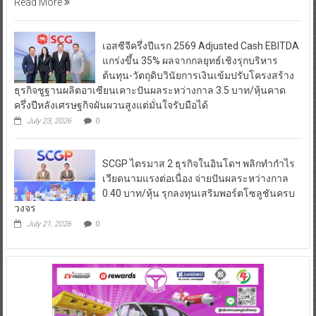
Read More
เอสซีจีครึ่งปีแรก 2569 Adjusted Cash EBITDA
แกร่งขึ้น 35% ผลจากกลยุทธ์เชิงรุกบริหาร
ต้นทุน-วัตถุดิบวินัยการเงินเข้มปรับโครงสร้าง
ธุรกิจชูฐานผลิตอาเซียนเคาะปันผลระหว่างกาล 3.5 บาท/หุ้นคาด
ครึ่งปีหลังเศรษฐกิจผันผวนสูงแต่มั่นใจรับมือได้
July 23, 2026
0
SCGP ไตรมาส 2 ธุรกิจในอินโดฯ พลิกทำกำไร
เวียดนามแรงต่อเนื่อง จ่ายปันผลระหว่างกาล
0.40 บาท/หุ้น รุกลงทุนเสริมพอร์ตโซลูชันครบ
วงจร
July 21, 2026
0