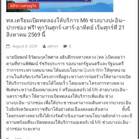
มิติข่าวเศรษฐกิจ
ทล.เตรียมเปิดทดลองให้บริการ M6 ช่วงบางปะอิน–
ปากช่อง ฟรี! ทุกวันศุกร์-เสาร์-อาทิตย์ เริ่มศุกร์ที่ 21
สิงหาคม 2569 นี้
August 8, 2026
admin
0
นายปิยพงษ์ จิวัฒนกุลไพศาล อธิบดีกรมทางหลวง (ทล.)เปิดเผยว่า
ตามที่ท่านพิพัฒน์ รัชกิจประการ รองนายกรัฐมนตรีและรัฐมนตรี
ว่าการกระทรวงคมนาคม ได้มอบนโยบาย Quick-Win ให้ทุกหน่วย
งานในสังกัดเร่งรัดโครงการที่อยู่ระหว่างการก่อสร้างให้สามารถเปิด
ให้บริการแก่ประชาชนได้โดยเร็ว โดยเฉพาะโครงการทางหลวง
พิเศษระหว่างเมืองหมายเลข 6 หรือมอเตอร์เวย์ M6 สายบางปะอิน–
นครราชสีมา ให้สามารถเปิดทดลองให้บริการเพิ่มเติม ช่วง
บางปะอิน–ปากช่อง เพื่อให้ประชาชนสามารถเดินทางจากบางปะอิน
ไปยังจังหวัดนครราชสีมาได้อย่างต่อเนื่องตลอดเส้นทาง ทั้งนี้
โดยกรมทางหลวงจึงได้เร่งรัดดำเนินงานตามนโยบายดังกล่าว และมี
ความพร้อมที่จะเปิดทดลองให้บริการมอเตอร์เวย์ M6 ช่วงบางปะอิน–
ปากช่อง ระยะทาง