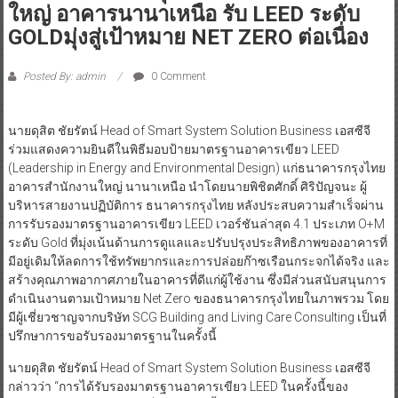
ใหญ่ อาคารนานาเหนือ รับ LEED ระดับ
GOLDมุ่งสู่เป้าหมาย NET ZERO ต่อเนื่อง
Posted By: admin
0 Comment
นายดุสิต ชัยรัตน์ Head of Smart System Solution Business เอสซีจี
ร่วมแสดงความยินดีในพิธีมอบป้ายมาตรฐานอาคารเขียว LEED
(Leadership in Energy and Environmental Design) แก่ธนาคารกรุงไทย
อาคารสำนักงานใหญ่ นานาเหนือ นำโดยนายพิชิตศักดิ์ ศิริปัญจนะ ผู้
บริหารสายงานปฏิบัติการ ธนาคารกรุงไทย หลังประสบความสำเร็จผ่าน
การรับรองมาตรฐานอาคารเขียว LEED เวอร์ชันล่าสุด 4.1 ประเภท O+M
ระดับ Gold ที่มุ่งเน้นด้านการดูแลและปรับปรุงประสิทธิภาพของอาคารที่
มีอยู่เดิมให้ลดการใช้ทรัพยากรและการปล่อยก๊าซเรือนกระจกได้จริง และ
สร้างคุณภาพอากาศภายในอาคารที่ดีแก่ผู้ใช้งาน ซึ่งมีส่วนสนับสนุนการ
ดำเนินงานตามเป้าหมาย Net Zero ของธนาคารกรุงไทยในภาพรวม โดย
มีผู้เชี่ยวชาญจากบริษัท SCG Building and Living Care Consulting เป็นที่
ปรึกษาการขอรับรองมาตรฐานในครั้งนี้
นายดุสิต ชัยรัตน์ Head of Smart System Solution Business เอสซีจี
กล่าวว่า “การได้รับรองมาตรฐานอาคารเขียว LEED ในครั้งนี้ของ