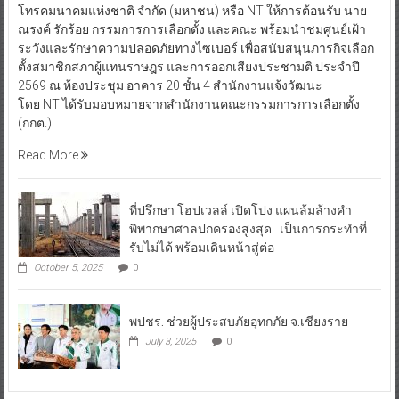
โทรคมนาคมแห่งชาติ จำกัด (มหาชน) หรือ NT ให้การต้อนรับ นาย
ณรงค์ รักร้อย กรรมการการเลือกตั้ง และคณะ พร้อมนำชมศูนย์เฝ้า
ระวังและรักษาความปลอดภัยทางไซเบอร์ เพื่อสนับสนุนภารกิจเลือก
ตั้งสมาชิกสภาผู้แทนราษฎร และการออกเสียงประชามติ ประจำปี
2569 ณ ห้องประชุม อาคาร 20 ชั้น 4 สำนักงานแจ้งวัฒนะ
โดย NT ได้รับมอบหมายจากสำนักงานคณะกรรมการการเลือกตั้ง
(กกต.)
Read More
ที่ปรึกษา โฮปเวลล์ เปิดโปง แผนล้มล้างคำ
พิพากษาศาลปกครองสูงสุด เป็นการกระทำที่
รับไม่ได้ พร้อมเดินหน้าสู่ต่อ
October 5, 2025
0
พปชร. ช่วยผู้ประสบภัยอุทกภัย จ.เชียงราย
July 3, 2025
0