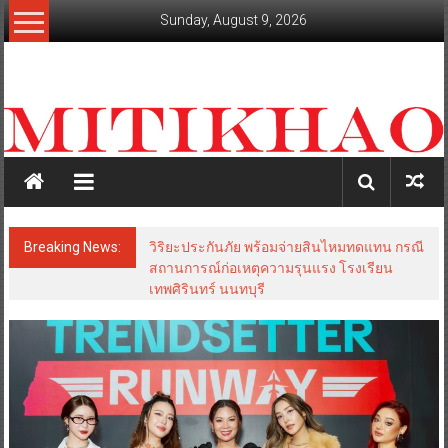
Skip
Sunday, August 9, 2026
to
content
mitikhao.com
สะท้อน
ลึก
ทุก
เหลี่ยม
มุม
เศรษฐกิจ-
Breaking News:
วิริยะประกันภัย พร้อมจ่ายสินไหมทดแทน กรณี
การเมือง-
สถานการณ์ก่อเหตุความรุนแรง โรงเรียน
สังคม
เทพศิรินทร์ นนทบุรี