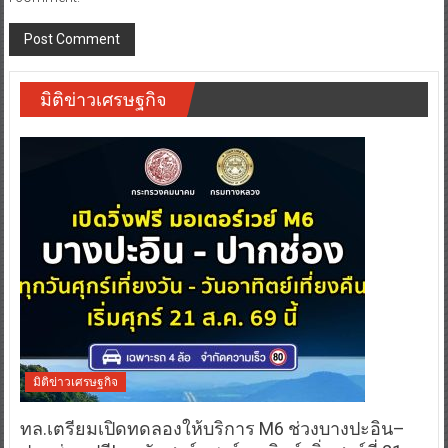
มิติข่าวเศรษฐกิจ
มิติข่าวเศรษฐกิจ
ทล.เตรียมเปิดทดลองให้บริการ M6 ช่วงบางปะอิน–