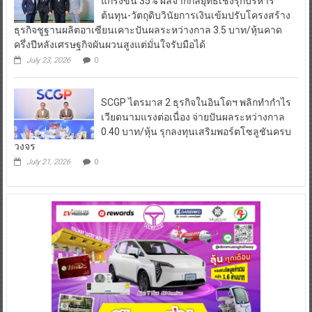
แกร่งขึ้น 35% ผลจากกลยุทธ์เชิงรุกบริหาร
ต้นทุน-วัตถุดิบวินัยการเงินเข้มปรับโครงสร้าง
ธุรกิจชูฐานผลิตอาเซียนเคาะปันผลระหว่างกาล 3.5 บาท/หุ้นคาด
ครึ่งปีหลังเศรษฐกิจผันผวนสูงแต่มั่นใจรับมือได้
July 23, 2026
0
SCGP ไตรมาส 2 ธุรกิจในอินโดฯ พลิกทำกำไร
เวียดนามแรงต่อเนื่อง จ่ายปันผลระหว่างกาล
0.40 บาท/หุ้น รุกลงทุนเสริมพอร์ตโซลูชันครบ
วงจร
July 21, 2026
0