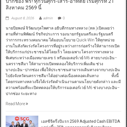
ปากช่อง ฟรี! ทุกวันศุกร์-เสาร์-อาทิตย์ เริ่มศุกร์ที่ 21
สิงหาคม 2569 นี้
August 8, 2026
admin
0
นายปิยพงษ์ จิวัฒนกุลไพศาล อธิบดีกรมทางหลวง (ทล.)เปิดเผยว่า
ตามที่ท่านพิพัฒน์ รัชกิจประการ รองนายกรัฐมนตรีและรัฐมนตรี
ว่าการกระทรวงคมนาคม ได้มอบนโยบาย Quick-Win ให้ทุกหน่วย
งานในสังกัดเร่งรัดโครงการที่อยู่ระหว่างการก่อสร้างให้สามารถเปิด
ให้บริการแก่ประชาชนได้โดยเร็ว โดยเฉพาะโครงการทางหลวง
พิเศษระหว่างเมืองหมายเลข 6 หรือมอเตอร์เวย์ M6 สายบางปะอิน–
นครราชสีมา ให้สามารถเปิดทดลองให้บริการเพิ่มเติม ช่วง
บางปะอิน–ปากช่อง เพื่อให้ประชาชนสามารถเดินทางจากบางปะอิน
ไปยังจังหวัดนครราชสีมาได้อย่างต่อเนื่องตลอดเส้นทาง ทั้งนี้
โดยกรมทางหลวงจึงได้เร่งรัดดำเนินงานตามนโยบายดังกล่าว และมี
ความพร้อมที่จะเปิดทดลองให้บริการมอเตอร์เวย์ M6 ช่วงบางปะอิน–
ปากช่อง ระยะทาง
Read More
เอสซีจีครึ่งปีแรก 2569 Adjusted Cash EBITDA