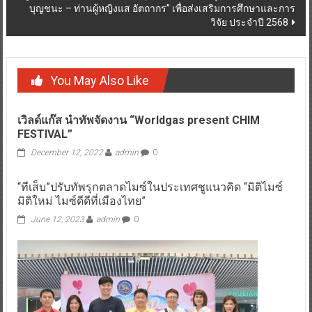
บุญชนะ – ท่านผู้หญิงแส อัตถากร” เพื่อส่งเสริมการศึกษาและการ
วิจัย ประจำปี 2568
You May Also Like
เวิลด์แก๊ส นำทัพจัดงาน “Worldgas present CHIM
FESTIVAL”
December 12, 2022
admin
0
“ทีเส็บ”ปรับทัพรุกตลาดไมซ์ในประเทศชูแนวคิด “มิติไมซ์
มิติใหม่ ไมซ์ดีดีที่เมืองไทย”
June 12, 2023
admin
0