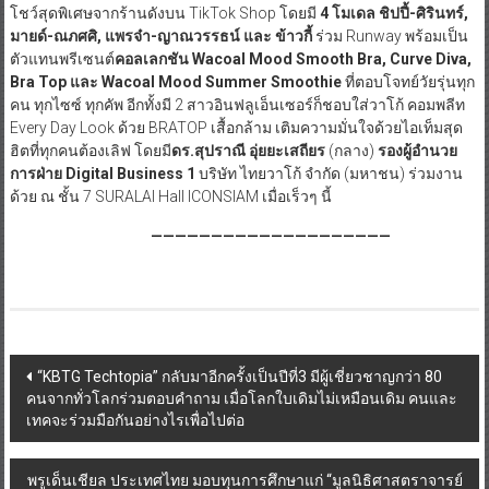
โชว์สุดพิเศษจากร้านดังบน TikTok Shop โดยมี
4 โมเดล ชิปปี้-ศิรินทร์,
มายด์-ณภศศิ, แพรจ๋า-ญาณวรรธน์ และ ข้าวกี้
ร่วม Runway พร้อมเป็น
ตัวแทนพรีเซนต์
คอลเลกชัน
Wacoal Mood Smooth Bra, Curve Diva,
Bra Top และ Wacoal Mood Summer Smoothie
ที่ตอบโจทย์วัยรุ่นทุก
คน ทุกไซซ์ ทุกคัพ อีกทั้งมี 2 สาวอินฟลูเอ็นเซอร์ก็ชอบใส่วาโก้ คอมพลีท
Every Day Look ด้วย BRATOP เสื้อกล้าม เติมความมั่นใจด้วยไอเท็มสุด
ฮิตที่ทุกคนต้องเลิฟ โดยมี
ดร
.สุปราณี อุ่ยยะเสถียร
(กลาง)
รองผู้อำนวย
การฝ่าย Digital Business
1
บริษัท ไทยวาโก้ จำกัด (มหาชน) ร่วมงาน
ด้วย ณ ชั้น 7 SURALAI Hall ICONSIAM เมื่อเร็วๆ นี้
————————————————————
Post
“KBTG Techtopia” กลับมาอีกครั้งเป็นปีที่3 มีผู้เชี่ยวชาญกว่า 80
คนจากทั่วโลกร่วมตอบคำถาม เมื่อโลกใบเดิมไม่เหมือนเดิม คนและ
navigation
เทคจะร่วมมือกันอย่างไรเพื่อไปต่อ
พรูเด็นเชียล ประเทศไทย มอบทุนการศึกษาแก่ “มูลนิธิศาสตราจารย์