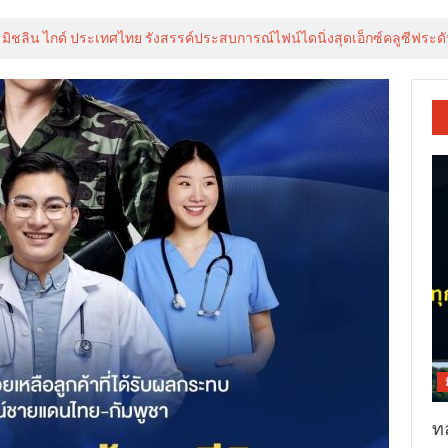
 มิชลิน ไกด์ ประเทศไทย รังสรรค์ประสบการณ์ไฟน์ไดนิ่งสุดเอ็กซ์คลูซีฟระดับ
ท