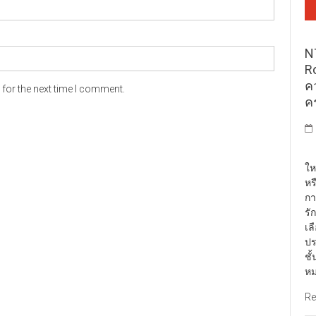
N
R
ค
for the next time I comment.
ค
พั
ให
หร
กา
รั
เล
ปร
ชั
หม
Re