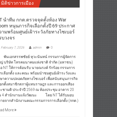
มิติข่าวการเมือง
T นำทีม กกต.ตรวจจุดตั้งห้อง War
oom หนุนภารกิจเลือกตั้งปี 69 ประกาศ
วามพร้อมศูนย์เฝ้าระวังภัยทางไซเบอร์
รบวงจร
February 7, 2026
admin
0
นเอกสรรพชัยย์ หุวะนันทน์ กรรมการผู้จัดการ
ญ่ บริษัท โทรคมนาคมแห่งชาติ จำกัด (มหาชน)
ือ NT ให้การต้อนรับ นายณรงค์ รักร้อย กรรมการ
รเลือกตั้ง และคณะ พร้อมนำชมศูนย์เฝ้าระวังและ
กษาความปลอดภัยทางไซเบอร์ เพื่อสนับสนุนภารกิจ
ือกตั้งสมาชิกสภาผู้แทนราษฎร และการออกเสียง
ะชามติ ประจำปี 2569 ณ ห้องประชุม อาคาร 20
้น 4 สำนักงานแจ้งวัฒนะ โดย NT ได้รับมอบ
ายจากสำนักงานคณะกรรมการการเลือกตั้ง (กกต.)
ad More