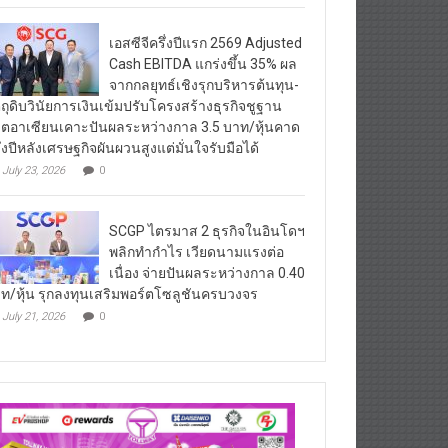
เอสซีจีครึ่งปีแรก 2569 Adjusted
Cash EBITDA แกร่งขึ้น 35% ผล
จากกลยุทธ์เชิงรุกบริหารต้นทุน-
ตถุดิบวินัยการเงินเข้มปรับโครงสร้างธุรกิจชูฐาน
ิตอาเซียนเคาะปันผลระหว่างกาล 3.5 บาท/หุ้นคาด
ึ่งปีหลังเศรษฐกิจผันผวนสูงแต่มั่นใจรับมือได้
July 23, 2026
0
SCGP ไตรมาส 2 ธุรกิจในอินโดฯ
พลิกทำกำไร เวียดนามแรงต่อ
เนื่อง จ่ายปันผลระหว่างกาล 0.40
ท/หุ้น รุกลงทุนเสริมพอร์ตโซลูชันครบวงจร
July 21, 2026
0