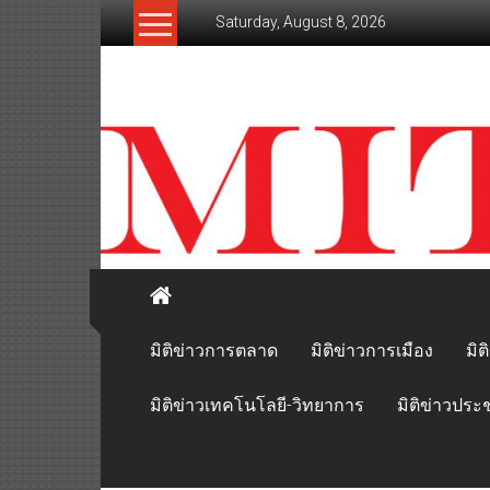
Skip
Saturday, August 8, 2026
to
content
mitikhao.com
สะท้อน
ลึก
ทุก
เหลี่ยม
มุม
เศรษฐกิจ-
การเมือง-
สังคม
มิติข่าวการตลาด
มิติข่าวการเมือง
มิต
มิติข่าวเทคโนโลยี-วิทยาการ
มิติข่าวประ