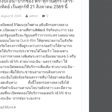
งปะอิน–ปากช่อง ฟรี! ทุกวันศุกร์-เสาร์-
ทิตย์ เริ่มศุกร์ที่ 21 สิงหาคม 2569 นี้
August 8, 2026
admin
0
ยปิยพงษ์ จิวัฒนกุลไพศาล อธิบดีกรมทางหลวง
ล.)เปิดเผยว่า ตามที่ท่านพิพัฒน์ รัชกิจประการ รอง
ยกรัฐมนตรีและรัฐมนตรีว่าการกระทรวงคมนาคม
้มอบนโยบาย Quick-Win ให้ทุกหน่วยงานในสังกัด
่งรัดโครงการที่อยู่ระหว่างการก่อสร้างให้สามารถ
ิดให้บริการแก่ประชาชนได้โดยเร็ว โดยเฉพาะ
รงการทางหลวงพิเศษระหว่างเมืองหมายเลข 6 หรือ
เตอร์เวย์ M6 สายบางปะอิน–นครราชสีมา ให้
มารถเปิดทดลองให้บริการเพิ่มเติม ช่วงบางปะอิน–
กช่อง เพื่อให้ประชาชนสามารถเดินทางจาก
งปะอินไปยังจังหวัดนครราชสีมาได้อย่างต่อเนื่อง
อดเส้นทาง ทั้งนี้โดยกรมทางหลวงจึงได้
่งรัดดำเนินงานตามนโยบายดังกล่าว และมีความ
้อมที่จะเปิดทดลองให้บริการมอเตอร์เวย์ M6 ช่วง
งปะอิน–ปากช่อง ระยะทาง
ad More