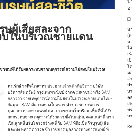
บา
อา
รุษผู้เสียสละจาก
นา
สงบในบริเวณชายแดน
(ท
นา
ได
เร
เป
โค
ระชาชนที่ได้รับผลกระทบจากเหตุการณ์ความไม่สงบในบริเวณ
มอ
สา
ปา
ดร.รักษ์ วรกิจโภคาทร
ประธานเจ้าหน้าที่บริหาร บริษัท
บา
บริหารสินทรัพย์ กรุงเทพพาณิชย์ จำกัด (มหาชน) หรือ BAM
ตล
กล่าวว่า จากเหตุการณ์ความไม่สงบในบริเวณชายแดนไทย-
เร
กัมพูชา BAM มีความห่วงใยทหาร ตำรวจ ข้าราชการ
พร
บุคลากรทางการแพทย์ และประชาชนในบริเวณพื้นที่ที่ได้รับ
บา
ผลกระทบจากเหตุการณ์ดังกล่าว ซึ่งในกลุ่มบุคคลเหล่านี้ หาก
เป็นลูกหนี้ปรับโครงสร้างหนี้กับ BAM ที่ถือเป็นวีรบุรุษผู้เสีย
Re
สละทั้ง ทหาร ตำรวจ ข้าราชการ บุคลากรทางการแพทย์ ที่