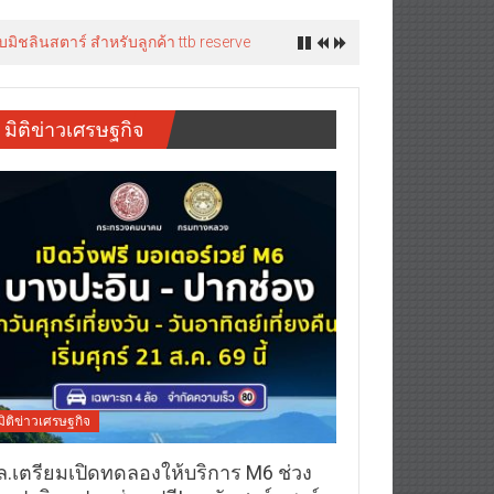
มิชลินสตาร์ สำหรับลูกค้า ttb reserve
มิติข่าวเศรษฐกิจ
มิติข่าวเศรษฐกิจ
ล.เตรียมเปิดทดลองให้บริการ M6 ช่วง