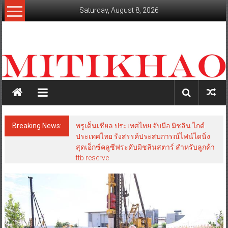
Skip
Saturday, August 8, 2026
to
content
mitikhao.com
สะท้อน
ลึก
ทุก
เหลี่ยม
มุม
เศรษฐกิจ-
Breaking News:
พรูเด็นเชียล ประเทศไทย จับมือ มิชลิน ไกด์
การเมือง-
ประเทศไทย รังสรรค์ประสบการณ์ไฟน์ไดนิ่ง
สังคม
สุดเอ็กซ์คลูซีฟระดับมิชลินสตาร์ สำหรับลูกค้า
ttb reserve