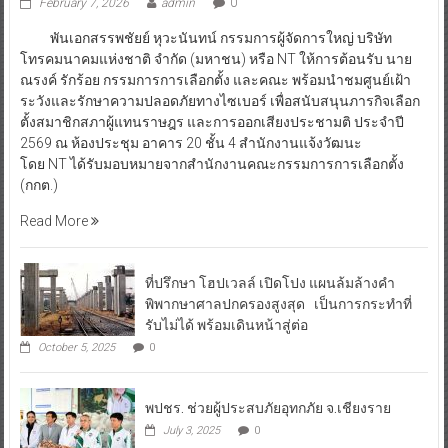
February 7, 2026
admin
0
พันเอกสรรพชัยย์ หุวะนันทน์ กรรมการผู้จัดการใหญ่ บริษัท
โทรคมนาคมแห่งชาติ จำกัด (มหาชน) หรือ NT ให้การต้อนรับ นาย
ณรงค์ รักร้อย กรรมการการเลือกตั้ง และคณะ พร้อมนำชมศูนย์เฝ้า
ระวังและรักษาความปลอดภัยทางไซเบอร์ เพื่อสนับสนุนภารกิจเลือก
ตั้งสมาชิกสภาผู้แทนราษฎร และการออกเสียงประชามติ ประจำปี
2569 ณ ห้องประชุม อาคาร 20 ชั้น 4 สำนักงานแจ้งวัฒนะ
โดย NT ได้รับมอบหมายจากสำนักงานคณะกรรมการการเลือกตั้ง
(กกต.)
Read More
ที่ปรึกษา โฮปเวลล์ เปิดโปง แผนล้มล้างคำ
พิพากษาศาลปกครองสูงสุด เป็นการกระทำที่
รับไม่ได้ พร้อมเดินหน้าสู่ต่อ
October 5, 2025
0
พปชร. ช่วยผู้ประสบภัยอุทกภัย จ.เชียงราย
July 3, 2025
0