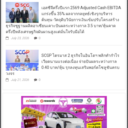
เอสซีจีครึ่งปีแรก 2569 Adjusted Cash EBITDA
แกร่งขึ้น 35% ผลจากกลยุทธ์เชิงรุกบริหาร
ต้นทุน-วัตถุดิบวินัยการเงินเข้มปรับโครงสร้าง
ธุรกิจชูฐานผลิตอาเซียนเคาะปันผลระหว่างกาล 3.5 บาท/หุ้นคาด
ครึ่งปีหลังเศรษฐกิจผันผวนสูงแต่มั่นใจรับมือได้
July 23, 2026
0
SCGP ไตรมาส 2 ธุรกิจในอินโดฯ พลิกทำกำไร
เวียดนามแรงต่อเนื่อง จ่ายปันผลระหว่างกาล
0.40 บาท/หุ้น รุกลงทุนเสริมพอร์ตโซลูชันครบ
วงจร
July 21, 2026
0