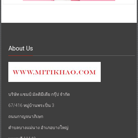
About Us
บริษัท แชมป์ มัลติมีเดีย กรุ๊ป จำกัด
67/416 หมู่บ้านพระปิ่น 3
ถนนกาญจนาภิเษก
ตำบลบางแม่นาง อำเภอบางใหญ่