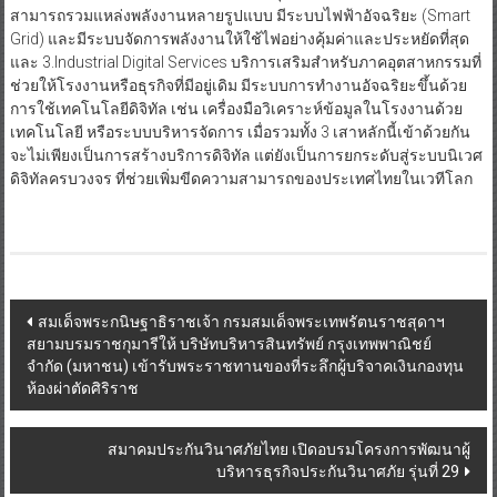
สามารถรวมแหล่งพลังงานหลายรูปแบบ มีระบบไฟฟ้าอัจฉริยะ (Smart
Grid) และมีระบบจัดการพลังงานให้ใช้ไฟอย่างคุ้มค่าและประหยัดที่สุด
และ 3.Industrial Digital Services บริการเสริมสำหรับภาคอุตสาหกรรมที่
ช่วยให้โรงงานหรือธุรกิจที่มีอยู่เดิม มีระบบการทํางานอัจฉริยะขึ้นด้วย
การใช้เทคโนโลยีดิจิทัล เช่น เครื่องมือวิเคราะห์ข้อมูลในโรงงานด้วย
เทคโนโลยี หรือระบบบริหารจัดการ เมื่อรวมทั้ง 3 เสาหลักนี้เข้าด้วยกัน
จะไม่เพียงเป็นการสร้างบริการดิจิทัล แต่ยังเป็นการยกระดับสู่ระบบนิเวศ
ดิจิทัลครบวงจร ที่ช่วยเพิ่มขีดความสามารถของประเทศไทยในเวทีโลก
Post
สมเด็จพระกนิษฐาธิราชเจ้า กรมสมเด็จพระเทพรัตนราชสุดาฯ
สยามบรมราชกุมารีให้ บริษัทบริหารสินทรัพย์ กรุงเทพพาณิชย์
navigation
จำกัด (มหาชน) เข้ารับพระราชทานของที่ระลึกผู้บริจาคเงินกองทุน
ห้องผ่าตัดศิริราช
สมาคมประกันวินาศภัยไทย เปิดอบรมโครงการพัฒนาผู้
บริหารธุรกิจประกันวินาศภัย รุ่นที่ 29