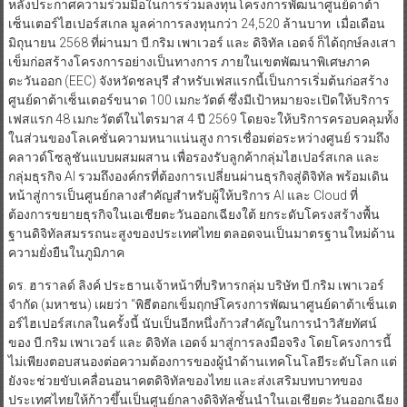
หลังประกาศความร่วมมือในการร่วมลงทุนโครงการพัฒนาศูนย์ดาต้า
เซ็นเตอร์ไฮเปอร์สเกล มูลค่าการลงทุนกว่า 24,520 ล้านบาท เมื่อเดือน
มิถุนายน 2568 ที่ผ่านมา บี.กริม เพาเวอร์ และ ดิจิทัล เอดจ์ ก็ได้ฤกษ์ลงเสา
เข็มก่อสร้างโครงการอย่างเป็นทางการ ภายในเขตพัฒนาพิเศษภาค
ตะวันออก (EEC) จังหวัดชลบุรี สำหรับเฟสแรกนี้เป็นการเริ่มต้นก่อสร้าง
ศูนย์ดาต้าเซ็นเตอร์ขนาด 100 เมกะวัตต์ ซึ่งมีเป้าหมายจะเปิดให้บริการ
เฟสแรก 48 เมกะวัตต์ในไตรมาส 4 ปี 2569 โดยจะให้บริการครอบคลุมทั้ง
ในส่วนของโลเคชั่นความหนาแน่นสูง การเชื่อมต่อระหว่างศูนย์ รวมถึง
คลาวด์โซลูชันแบบผสมผสาน เพื่อรองรับลูกค้ากลุ่มไฮเปอร์สเกล และ
กลุ่มธุรกิจ AI รวมถึงองค์กรที่ต้องการเปลี่ยนผ่านธุรกิจสู่ดิจิทัล พร้อมเดิน
หน้าสู่การเป็นศูนย์กลางสำคัญสำหรับผู้ให้บริการ AI และ Cloud ที่
ต้องการขยายธุรกิจในเอเชียตะวันออกเฉียงใต้ ยกระดับโครงสร้างพื้น
ฐานดิจิทัลสมรรถนะสูงของประเทศไทย ตลอดจนเป็นมาตรฐานใหม่ด้าน
ความยั่งยืนในภูมิภาค
ดร. ฮาราลด์ ลิงค์ ประธานเจ้าหน้าที่บริหารกลุ่ม บริษัท บี.กริม เพาเวอร์
จำกัด (มหาชน) เผยว่า “พิธีตอกเข็มฤกษ์โครงการพัฒนาศูนย์ดาต้าเซ็นเต
อร์ไฮเปอร์สเกลในครั้งนี้ นับเป็นอีกหนึ่งก้าวสำคัญในการนำวิสัยทัศน์
ของ บี.กริม เพาเวอร์ และ ดิจิทัล เอดจ์ มาสู่การลงมือจริง โดยโครงการนี้
ไม่เพียงตอบสนองต่อความต้องการของผู้นำด้านเทคโนโลยีระดับโลก แต่
ยังจะช่วยขับเคลื่อนอนาคตดิจิทัลของไทย และส่งเสริมบทบาทของ
ประเทศไทยให้ก้าวขึ้นเป็นศูนย์กลางดิจิทัลชั้นนำในเอเชียตะวันออกเฉียง