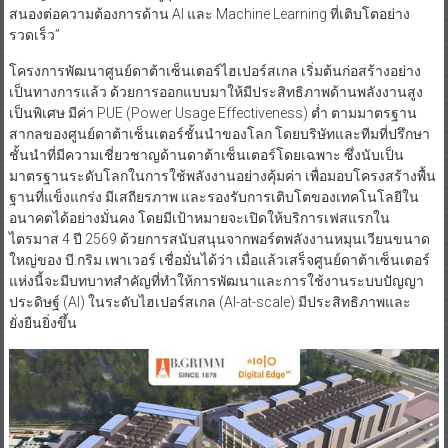
สนองต่อความต้องการด้าน AI และ Machine Learning ที่เติบโตอย่าง
รวดเร็ว”
โครงการพัฒนาศูนย์ดาต้าเซ็นเตอร์ไฮเปอร์สเกล เริ่มต้นก่อสร้างอย่าง
เป็นทางการแล้ว ด้วยการออกแบบมาให้มีประสิทธิภาพด้านพลังงานสูง
เป็นพิเศษ มีค่า PUE (Power Usage Effectiveness) ต่ำ ตามมาตรฐาน
สากลของศูนย์ดาต้าเซ็นเตอร์ชั้นนำของโลก โดยบริษัทและทีมที่ปรึกษา
ชั้นนำที่มีความเชี่ยวชาญด้านดาต้าเซ็นเตอร์โดยเฉพาะ ซึ่งนับเป็น
มาตรฐานระดับโลกในการใช้พลังงานอย่างคุ้มค่า เพื่อมอบโครงสร้างพื้น
ฐานที่แข็งแกร่ง มีเสถียรภาพ และรองรับการเติบโตของเทคโนโลยีใน
อนาคตได้อย่างมั่นคง โดยมีเป้าหมายจะเปิดให้บริการเฟสแรกใน
ไตรมาส 4 ปี 2569 ด้วยการสนับสนุนจากพอร์ตพลังงานหมุนเวียนขนาด
ใหญ่ของ บี.กริม เพาเวอร์ เชื่อมั่นได้ว่า เมื่อแล้วเสร็จศูนย์ดาต้าเซ็นเตอร์
แห่งนี้จะมีบทบาทสำคัญที่ทำให้การพัฒนาและการใช้งานระบบปัญญา
ประดิษฐ์ (AI) ในระดับไฮเปอร์สเกล (AI-at-scale) มีประสิทธิภาพและ
ยั่งยืนยิ่งขึ้น