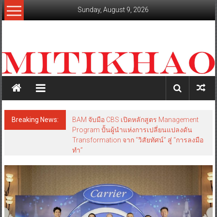
Skip
Sunday, August 9, 2026
to
content
mitikhao.com
สะท้อน
ลึก
ทุก
เหลี่ยม
มุม
เศรษฐกิจ-
Breaking News:
BAM จับมือ CBS เปิดหลักสูตร Management
การเมือง-
Program ปั้นผู้นำแห่งการเปลี่ยนแปลงดัน
สังคม
Transformation จาก “วิสัยทัศน์” สู่ “การลงมือ
ทำ”