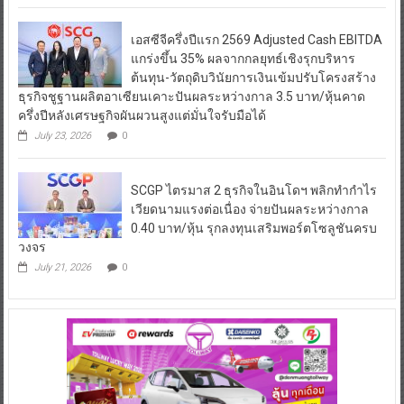
เอสซีจีครึ่งปีแรก 2569 Adjusted Cash EBITDA
แกร่งขึ้น 35% ผลจากกลยุทธ์เชิงรุกบริหาร
ต้นทุน-วัตถุดิบวินัยการเงินเข้มปรับโครงสร้าง
ธุรกิจชูฐานผลิตอาเซียนเคาะปันผลระหว่างกาล 3.5 บาท/หุ้นคาด
ครึ่งปีหลังเศรษฐกิจผันผวนสูงแต่มั่นใจรับมือได้
July 23, 2026
0
SCGP ไตรมาส 2 ธุรกิจในอินโดฯ พลิกทำกำไร
เวียดนามแรงต่อเนื่อง จ่ายปันผลระหว่างกาล
0.40 บาท/หุ้น รุกลงทุนเสริมพอร์ตโซลูชันครบ
วงจร
July 21, 2026
0