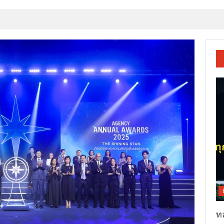
 มิชลิน ไกด์ ประเทศไทย รังสรรค์ประสบการณ์ไฟน์ไดนิ่งสุดเอ็กซ์คลูซีฟระดับ
ท