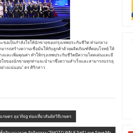
และขอเป็นกำลังใจให้นักขายของกรุงเทพประกันชีวิต ท่ามกลาง
ารถสร้างความเชื่อมั่นให้กับลูกค้าด้วยผลิตภัณฑ์ที่ตอบโจทย์ ให้
และเพิ่มคุณค่า ทำให้กรุงเทพประกันชีวิตมีความโดดเด่นและมี
ละพลังใจของนักขายทุกท่านจะนำมาซึ่งความสำเร็จและสามารถบรรลุ
อย่างแน่นอน” ดร.ศิริกล่าว
ษตร ลุย Vlog ท่องเที่ยวสัมผัสวิถีเกษตร
 เช็กอินเยาวราช จัดกิจกรรม “PHOTO WALK Self Love Save My