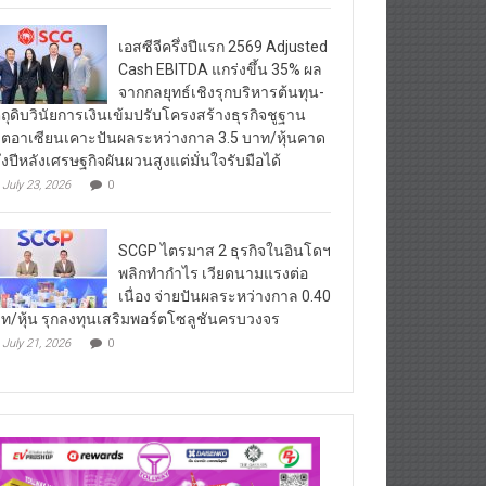
เอสซีจีครึ่งปีแรก 2569 Adjusted
Cash EBITDA แกร่งขึ้น 35% ผล
จากกลยุทธ์เชิงรุกบริหารต้นทุน-
ตถุดิบวินัยการเงินเข้มปรับโครงสร้างธุรกิจชูฐาน
ิตอาเซียนเคาะปันผลระหว่างกาล 3.5 บาท/หุ้นคาด
ึ่งปีหลังเศรษฐกิจผันผวนสูงแต่มั่นใจรับมือได้
July 23, 2026
0
SCGP ไตรมาส 2 ธุรกิจในอินโดฯ
พลิกทำกำไร เวียดนามแรงต่อ
เนื่อง จ่ายปันผลระหว่างกาล 0.40
ท/หุ้น รุกลงทุนเสริมพอร์ตโซลูชันครบวงจร
July 21, 2026
0