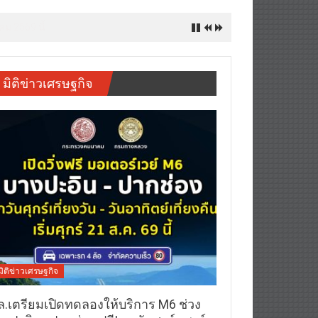
มิชลินสตาร์ สำหรับลูกค้า ttb reserve
มิติข่าวเศรษฐกิจ
มิติข่าวเศรษฐกิจ
ล.เตรียมเปิดทดลองให้บริการ M6 ช่วง