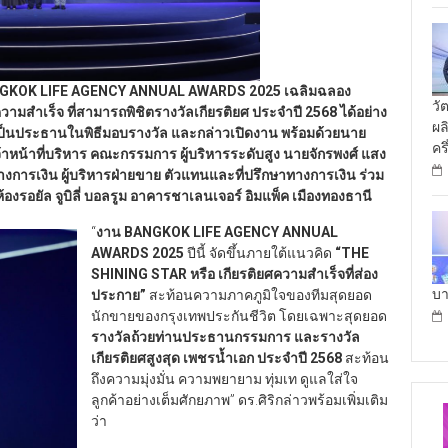
GKOK LIFE AGENCY ANNUAL AWARDS
2025
เฉลิมฉลอง
วั
ความสำเร็จ ที่สามารถพิชิตรางวัลเกียรติยศ ประจำปี 2568 ได้อย่าง
ผล
 เป็นประธานในพิธีมอบรางวัล และกล่าวเปิดงาน พร้อมด้วยนาย
คร
น้าที่บริหาร คณะกรรมการ ผู้บริหารระดับสูง นายจักรพงศ์ แสง
ทางการเงิน ผู้บริหารฝ่ายขาย ตัวแทนและที่ปรึกษาทางการเงิน ร่วม
องรอยัล จูบิลี่ บอลรูม อาคารชาเลนเจอร์ อิมแพ็ค เมืองทองธานี
“
งาน
BANGKOK LIFE AGENCY ANNUAL
AWARDS
2025
ปีนี้ จัดขึ้นภายใต้แนวคิด
“THE
SHINING STAR
หรือ เกียรติยศความสำเร็จที่ส่อง
บา
ประกาย
”
สะท้อนความภาคภูมิใจของทีมสุดยอด
นักขายของกรุงเทพประกันชีวิต โดยเฉพาะสุดยอด
รางวัลถ้วยท่านประธานกรรมการ และรางวัล
เกียรติยศสูงสุด เพชรน้ำเอก ประจำปี 2568
สะท้อน
ถึงความมุ่งมั่น ความพยายาม ทุ่มเท ดูแลใส่ใจ
ลูกค้าอย่างเต็มศักยภาพ” ดร.ศิริกล่าวพร้อมเพิ่มเติม
ว่า