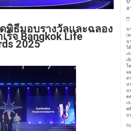
บา
อา
จัดพิธีมอบรางวัลและฉลอง
นา
เร็จ Bangkok Life
(ท
rds 2025
นา
ได
เร
เป
โค
มอ
สา
ปา
บา
ตล
เร
พร
บา
Re