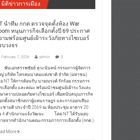
มิติข่าวการเมือง
T นำทีม กกต.ตรวจจุดตั้งห้อง War
oom หนุนภารกิจเลือกตั้งปี 69 ประกาศ
วามพร้อมศูนย์เฝ้าระวังภัยทางไซเบอร์
รบวงจร
February 7, 2026
admin
0
นเอกสรรพชัยย์ หุวะนันทน์ กรรมการผู้จัดการ
ญ่ บริษัท โทรคมนาคมแห่งชาติ จำกัด (มหาชน)
ือ NT ให้การต้อนรับ นายณรงค์ รักร้อย กรรมการ
รเลือกตั้ง และคณะ พร้อมนำชมศูนย์เฝ้าระวังและ
กษาความปลอดภัยทางไซเบอร์ เพื่อสนับสนุนภารกิจ
ือกตั้งสมาชิกสภาผู้แทนราษฎร และการออกเสียง
ะชามติ ประจำปี 2569 ณ ห้องประชุม อาคาร 20
้น 4 สำนักงานแจ้งวัฒนะ โดย NT ได้รับมอบ
ายจากสำนักงานคณะกรรมการการเลือกตั้ง (กกต.)
ad More