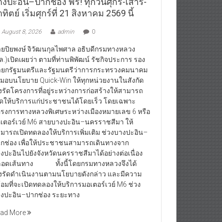
งปะอิน–ปากช่อง ฟรี! ทุกวันศุกร์-เสาร์-
ทิตย์ เริ่มศุกร์ที่ 21 สิงหาคม 2569 นี้
August 8, 2026
admin
0
ยปิยพงษ์ จิวัฒนกุลไพศาล อธิบดีกรมทางหลวง
ล.)เปิดเผยว่า ตามที่ท่านพิพัฒน์ รัชกิจประการ รอง
ยกรัฐมนตรีและรัฐมนตรีว่าการกระทรวงคมนาคม
้มอบนโยบาย Quick-Win ให้ทุกหน่วยงานในสังกัด
่งรัดโครงการที่อยู่ระหว่างการก่อสร้างให้สามารถ
ิดให้บริการแก่ประชาชนได้โดยเร็ว โดยเฉพาะ
รงการทางหลวงพิเศษระหว่างเมืองหมายเลข 6 หรือ
เตอร์เวย์ M6 สายบางปะอิน–นครราชสีมา ให้
มารถเปิดทดลองให้บริการเพิ่มเติม ช่วงบางปะอิน–
กช่อง เพื่อให้ประชาชนสามารถเดินทางจาก
งปะอินไปยังจังหวัดนครราชสีมาได้อย่างต่อเนื่อง
อดเส้นทาง ทั้งนี้โดยกรมทางหลวงจึงได้
่งรัดดำเนินงานตามนโยบายดังกล่าว และมีความ
้อมที่จะเปิดทดลองให้บริการมอเตอร์เวย์ M6 ช่วง
งปะอิน–ปากช่อง ระยะทาง
ad More