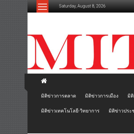
Skip
Saturday, August 8, 2026
to
content
mitikhao.com
สะท้อน
ลึก
ทุก
เหลี่ยม
มุม
เศรษฐกิจ-
การเมือง-
สังคม
มิติข่าวการตลาด
มิติข่าวการเมือง
มิต
มิติข่าวเทคโนโลยี-วิทยาการ
มิติข่าวประ