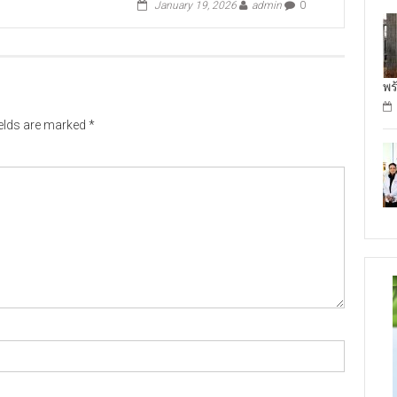
January 19, 2026
admin
0
พร
ields are marked
*