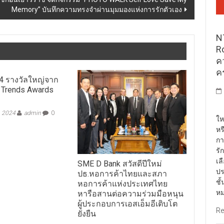
Memory” บันทึกความทรงจำผ่านมุมมองแห่งการรักตัวเอง
N
R
ค
ค
 4 รางวัลใหญ่จาก
 Trends Awards
พั
, 2024
admin
0
ให
หร
กา
รั
เล
SME D Bank สวัสดีปีใหม่
ปร
ปธ.หอการค้าไทยและสภา
ชั
หอการค้าแห่งประเทศไทย
หม
หารือสานต่อความร่วมมือหนุน
ผู้ประกอบการเอสเอ็มอีเติบโต
Re
ยั่งยืน