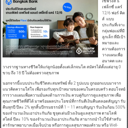
เซฟวิ่งส์ &
เฟล็กซี่ แคร์
12/6 ฟอร์ คิด
ส์ แบบ
ประกันที่เจาะ
กลุ่มพ่อแม่ที่มี
ลูกเล็ก ที่มีเป้า
หมายและ
ความต้องการ
วางแผนเพื่อ
อนาคต และ
วางรากฐานทางชีวิตให้แก่ลูกน้อยตั้งแต่เล็กจนโต สมัครได้ตั้งแต่อายุ 0
ขวบ ถึง 18 ปี ไม่ต้องตรวจสุขภาพ
นอกจากนี้แบบประกันชีวิตสะสมทรัพย์ ทั้ง 2 รูปแบบ ถูกออกแบบมาจาก
แนวคิดความใส่ใจ เพื่อรองรับทุกเป้าหมายของคนในครอบครัว ตอบโจทย์
การวางแผนเพื่อความมั่นคงด้านการเงิน ควบคู่กับการดูแลสุขภาพ เพื่อ
คุณภาพชีวิตที่ดีได้ มาพร้อมผลประโยชน์ที่การันตีเงินคืนตลอดสัญญา รับ
คืนทุกปี ปีละ 2% ทุกสิ้นปีกรมธรรม์ที่ 1 – 11 ครบสัญญา รับเงินก้อน 500%
ของจำนวนเงินเอาประกันภัย ชูจุดเด่นมีวงเงินดูแลสุขภาพ ตามไลฟ์
สไตล์ ปีละ 10% ของจำนวนเงินเอาประกันภัย สามารถนำไปใช้สำหรับ
ค่ารักษาพยาบาลเมื่อเจ็บป่วย หรือการดูแลสุขภาพองค์รวม หรือ Well-