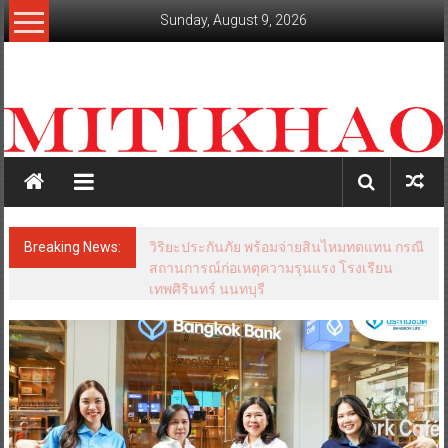
Skip
Sunday, August 9, 2026
to
content
mitikhao.com
สะท้อน
ลึก
ทุก
เหลี่ยม
มุม
เศรษฐกิจ-
Breaking News:
วิริยะประกันภัย พร้อมจ่ายสินไหมทดแทน กรณี
การเมือง-
สถานการณ์ก่อเหตุความรุนแรง โรงเรียน
สังคม
เทพศิรินทร์ นนทบุรี