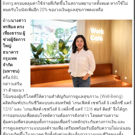
Being ครอบคลุมค่าใช้จ่ายที่เกิดขึ้นในสถานพยาบาลทั้งหมด หากใช้ไม่
หมดรับโบนัสเพิ่มอีก 20% ของวงเงินดูแลสุขภาพคงเหลือ
ด้าน
นางสาว
พรพิมล ตรง
เที่ยงธรรม ผู้
ช่วยผู้จัดการ
ใหญ่
ธนาคาร
กรุงเทพ
จำกัด
(มหาชน)
หรือ BBL
กล่าวเสริม
ว่า ด้วยแนว
โน้มของผู้บริโภคที่ให้ความสำคัญกับการดูแลสุขภาวะ (Well-Being)
ผลิตภัณฑ์ประกันชีวิตแบบสะสมทรัพย์ “เกนเฟิสต์ เซฟวิ่งส์ & เฟล็กซี่ แคร์
12/6” และ “เกนเฟิสต์ เซฟวิ่งส์ & เฟล็กซี่ แคร์ 12/6 ฟอร์ คิดส์” จึงได้ถูก
การออกแบบเพื่อตอบโจทย์ความต้องการดังกล่าว โดยผสานความ
คุ้มครองที่ครอบคลุมทั้งการออมเพื่อสร้างหลักประกันทางการเงิน และ
การดูแลสุขภาวะแบบองค์รวมเพื่อ เตรียมพร้อมรับมือกับความไม่แน่นอน
ที่อาจเกิดขึ้นในอนาคต อีกทั้งยังช่วยเติมเต็มการวางแผนชีวิตของทั้ง