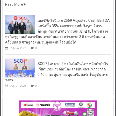
Read More
เอสซีจีครึ่งปีแรก 2569 Adjusted Cash EBITDA
แกร่งขึ้น 35% ผลจากกลยุทธ์เชิงรุกบริหาร
ต้นทุน-วัตถุดิบวินัยการเงินเข้มปรับโครงสร้าง
ธุรกิจชูฐานผลิตอาเซียนเคาะปันผลระหว่างกาล 3.5 บาท/หุ้นคาด
ครึ่งปีหลังเศรษฐกิจผันผวนสูงแต่มั่นใจรับมือได้
July 23, 2026
0
SCGP ไตรมาส 2 ธุรกิจในอินโดฯ พลิกทำกำไร
เวียดนามแรงต่อเนื่อง จ่ายปันผลระหว่างกาล
0.40 บาท/หุ้น รุกลงทุนเสริมพอร์ตโซลูชันครบ
วงจร
July 21, 2026
0