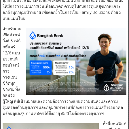
ลูกค้าเป็นจริง ออกผลิตภัณฑ์ใหม่ด้วยแผนประกันสะสมทรัพย์ ที่ออกแบบ
ให้มีการวางแผนการเงินเพื่ออนาคต ควบคู่ไปกับการดูแลสุขภาพ เจาะ
ลูกค้าทุกกลุ่มเป้าหมาย เพื่อตอกย้ำในการเป็น Family Solutions ด้วย 2
แบบแผนใหม่
สำหรับเกน
เฟิสต์ เซฟ
วิ่งส์ & เฟล็
กซี่แคร์
12/6 แบบ
ประกันที่
ตอบโจทย์
การ
วางแผน
ชีวิตทุก
ช่วงวัย ทั้ง
กลุ่มวัย
ผู้ใหญ่ ที่มีเป้าหมายและความต้องการวางแผนความมั่นคงและความ
คุ้มครองด้านสุขภาพ และกลุ่มวัยทำงานที่ต้องการวางแผนสร้างอนาคต
พร้อมดูแลสุขภาพ สมัครได้ถึงอายุ 85 ปี ไม่ต้องตรวจสุขภาพ
ทั้งนี้เกนเฟิสต์