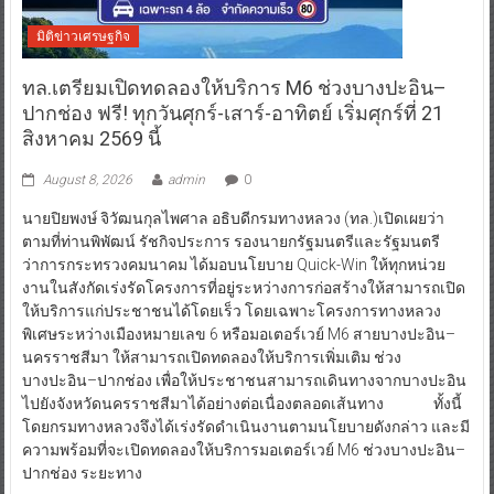
มิติข่าวเศรษฐกิจ
ทล.เตรียมเปิดทดลองให้บริการ M6 ช่วงบางปะอิน–
ปากช่อง ฟรี! ทุกวันศุกร์-เสาร์-อาทิตย์ เริ่มศุกร์ที่ 21
สิงหาคม 2569 นี้
August 8, 2026
admin
0
นายปิยพงษ์ จิวัฒนกุลไพศาล อธิบดีกรมทางหลวง (ทล.)เปิดเผยว่า
ตามที่ท่านพิพัฒน์ รัชกิจประการ รองนายกรัฐมนตรีและรัฐมนตรี
ว่าการกระทรวงคมนาคม ได้มอบนโยบาย Quick-Win ให้ทุกหน่วย
งานในสังกัดเร่งรัดโครงการที่อยู่ระหว่างการก่อสร้างให้สามารถเปิด
ให้บริการแก่ประชาชนได้โดยเร็ว โดยเฉพาะโครงการทางหลวง
พิเศษระหว่างเมืองหมายเลข 6 หรือมอเตอร์เวย์ M6 สายบางปะอิน–
นครราชสีมา ให้สามารถเปิดทดลองให้บริการเพิ่มเติม ช่วง
บางปะอิน–ปากช่อง เพื่อให้ประชาชนสามารถเดินทางจากบางปะอิน
ไปยังจังหวัดนครราชสีมาได้อย่างต่อเนื่องตลอดเส้นทาง ทั้งนี้
โดยกรมทางหลวงจึงได้เร่งรัดดำเนินงานตามนโยบายดังกล่าว และมี
ความพร้อมที่จะเปิดทดลองให้บริการมอเตอร์เวย์ M6 ช่วงบางปะอิน–
ปากช่อง ระยะทาง