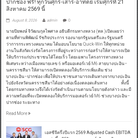
ปากช่อง ฟรี! ทุกวันศุกร์-เสาร์-อาทิตย์ เริ่มศุกร์ที่ 21
สิงหาคม 2569 นี้
August 8, 2026
admin
0
นายปิยพงษ์ จิวัฒนกุลไพศาล อธิบดีกรมทางหลวง (ทล.)เปิดเผยว่า
ตามที่ท่านพิพัฒน์ รัชกิจประการ รองนายกรัฐมนตรีและรัฐมนตรี
ว่าการกระทรวงคมนาคม ได้มอบนโยบาย Quick-Win ให้ทุกหน่วย
งานในสังกัดเร่งรัดโครงการที่อยู่ระหว่างการก่อสร้างให้สามารถเปิด
ให้บริการแก่ประชาชนได้โดยเร็ว โดยเฉพาะโครงการทางหลวง
พิเศษระหว่างเมืองหมายเลข 6 หรือมอเตอร์เวย์ M6 สายบางปะอิน–
นครราชสีมา ให้สามารถเปิดทดลองให้บริการเพิ่มเติม ช่วง
บางปะอิน–ปากช่อง เพื่อให้ประชาชนสามารถเดินทางจากบางปะอิน
ไปยังจังหวัดนครราชสีมาได้อย่างต่อเนื่องตลอดเส้นทาง ทั้งนี้
โดยกรมทางหลวงจึงได้เร่งรัดดำเนินงานตามนโยบายดังกล่าว และมี
ความพร้อมที่จะเปิดทดลองให้บริการมอเตอร์เวย์ M6 ช่วงบางปะอิน–
ปากช่อง ระยะทาง
Read More
เอสซีจีครึ่งปีแรก 2569 Adjusted Cash EBITDA