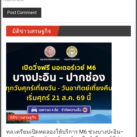
มิติข่าวเศรษฐกิจ
มิติข่าวเศรษฐกิจ
ทล.เตรียมเปิดทดลองให้บริการ M6 ช่วงบางปะอิน–