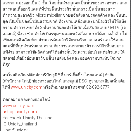
เฉพาะ แบ่งออกเป็น 3 ชั้น โดยชั้นล่างสุดจะเป็นชั้นของสารอาหาร และ
สารแอนตี้ออกซิแดนท์ที่ช่วยฟื้นบำรุงผิว ชั้นกลางเป็นชั้นของสาร
ทำความสะอาดผิว Micro micellar ช่วยขจัดสิ่งสกปรกตกค้าง และชั้นบน
สุด เป็นชั้นของน้ำมันธรรมชาติ ที่จะช่วยเคลือบและปกป้องผิวไม่ให้แห้ง
กร้าน ทำการเขย่าทั้ง 3 ชั้นรวมกันจะทำให้เกิดเนื้อสัมผัสแบบ Gel Oil (เจ
ลออยล์) ซึ่งจะช่วยทำให้เปิดรูขุมขนและขจัดสิ่งสกปรกได้อย่างล้ำลึก ไม่
เพียงแต่ผลิตภัณฑ์จะผ่านการค้นคว้าวิจัยทางวิทยาศาสตร์ และใช้ส่วน
ผสมที่ดีที่สุดสำหรับตามความต้องการเฉพาะของผิว การมีผิวที่บอบบาง
แพ้ง่าย สามารถใช้ผลิตภัณฑ์ได้อย่างมั่นใจเพราะอ่อนโยนต่อผิวและให้
ผลลัพธ์เพื่อผิวอ่อนเยาว์ชุ่มชื้น เปล่งปลั่ง และมอบความประทับใจมาก
ที่สุด
สนใจผลิตภัณฑ์ติดต่อ บริษัท ยูนิซิตี้ มาร์เก็ตติ้ง (ไทยแลนด์) จำกัด
(สำนักงานใหญ่) ช่องทางออนไลน์ และศูนย์ DSC ดูรายละเอียดเพิ่มเติม
ได้ที่
www.unicity.com
หรือที่หมายเลขโทรศัพท์ 02-092-6777
ติดต่อผ่านช่องทางออนไลน์
www.unicity.com
ushop.unicity.com
Facebook: Unicity Thailand
IG: Unicity_thailand
Line: @unicity