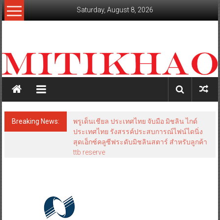
Skip
Saturday, August 8, 2026
to
content
mitikhao.com
สะท้อน
ลึก
ทุก
เหลี่ยม
มุม
เศรษฐกิจ-
Breaking News:
พรูเด็นเชียล ประเทศไทย จับมือ มิชลิน ไกด์
การเมือง-
ประเทศไทย รังสรรค์ประสบการณ์ไฟน์ไดนิ่ง
สังคม
สุดเอ็กซ์คลูซีฟระดับมิชลินสตาร์ สำหรับลูกค้า
ttb reserve