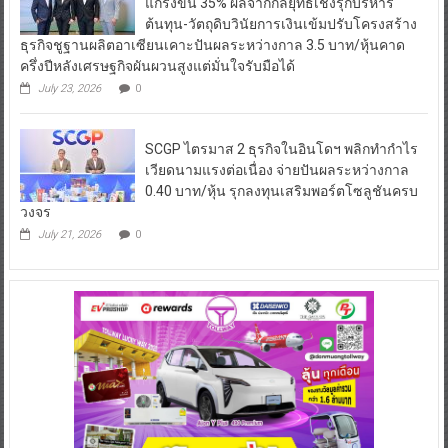
แกร่งขึ้น 35% ผลจากกลยุทธ์เชิงรุกบริหาร
ต้นทุน-วัตถุดิบวินัยการเงินเข้มปรับโครงสร้าง
ธุรกิจชูฐานผลิตอาเซียนเคาะปันผลระหว่างกาล 3.5 บาท/หุ้นคาด
ครึ่งปีหลังเศรษฐกิจผันผวนสูงแต่มั่นใจรับมือได้
July 23, 2026
0
SCGP ไตรมาส 2 ธุรกิจในอินโดฯ พลิกทำกำไร
เวียดนามแรงต่อเนื่อง จ่ายปันผลระหว่างกาล
0.40 บาท/หุ้น รุกลงทุนเสริมพอร์ตโซลูชันครบ
วงจร
July 21, 2026
0