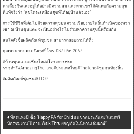
หาเลี้ยงชีพและอยู่ได้อย่างมีความสุข และพวกเขาได้ค้นพบกับความสุข
ที่แท้จริงว่า “สุขใดจะเหมือนสุขที่ได้อยู่บ้านตัวเอง”
การใช้ชีวิตที่เต็มไปด้วยความสุขบนความเรียบง่ายในถิ่นกำเนิดของพวก
เขา ณ บ้านขุนแตะ จะเป็นอย่างไร ไปร่วมหาความสุขนี้พร้อมกัน
สนใจสั่งซื้อผลิตภัณฑ์ชุมชน สามารถสอบถามได้ที่ :
คุณชวนากร พรมรังฤทธิ์ โทร. 087-056-2067
#บ้านขุนแตะ#เชียงใหม่#โครงการพระ
ราชดำริ#AmazingThailand#ประเทศไทย#Thailand#ชุมชนท้องถิ่น
#ผลิตภัณฑ์ชุมชน#OTOP
Post
ที่สุดแห่งปี! ซื้อ “Happy PA for Child ธนชาตประกันภัย”แถมฟรี
บัตรชมงาน“นิทาน Walk Thru ผจญภัยในนิทานเล่มยักษ์”
navigation