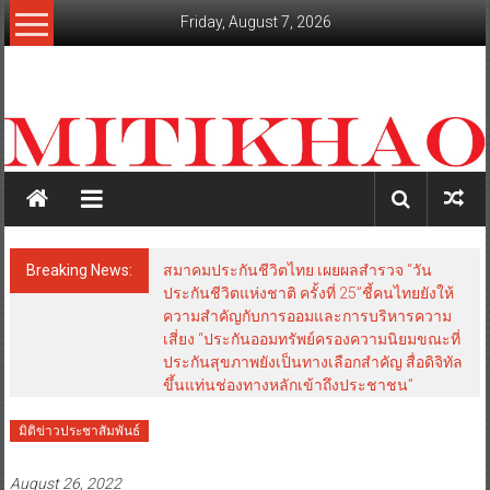
Skip
Friday, August 7, 2026
to
content
mitikhao.com
สะท้อน
ลึก
ทุก
เหลี่ยม
มุม
เศรษฐกิจ-
Breaking News:
สมาคมประกันชีวิตไทย เผยผลสำรวจ “วัน
การเมือง-
ประกันชีวิตแห่งชาติ ครั้งที่ 25”ชี้คนไทยยังให้
สังคม
ความสำคัญกับการออมและการบริหารความ
เสี่ยง “ประกันออมทรัพย์ครองความนิยมขณะที่
ประกันสุขภาพยังเป็นทางเลือกสำคัญ สื่อดิจิทัล
ขึ้นแท่นช่องทางหลักเข้าถึงประชาชน”
มิติข่าวประชาสัมพันธ์
August 26, 2022