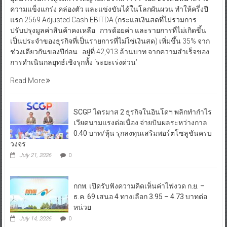
ความแข็งแกร่ง คล่องตัว และแข่งขันได้ในโลกผันผวน ทำให้ครึ่งปี
แรก 2569 Adjusted Cash EBITDA (กระแสเงินสดที่ไม่รวมการ
ปรับปรุงมูลค่าสินค้าคงเหลือ การด้อยค่า และรายการที่ไม่เกิดขึ้น
เป็นประจำของธุรกิจที่เป็นรายการที่ไม่ใช่เงินสด) เพิ่มขึ้น 35% จาก
ช่วงเดียวกันของปีก่อน อยู่ที่ 42,913 ล้านบาท จากความสำเร็จของ
การดำเนินกลยุทธ์เชิงรุกทั้ง ‘ระยะเร่งด่วน’
Read More
SCGP ไตรมาส 2 ธุรกิจในอินโดฯ พลิกทำกำไร
เวียดนามแรงต่อเนื่อง จ่ายปันผลระหว่างกาล
0.40 บาท/หุ้น รุกลงทุนเสริมพอร์ตโซลูชันครบ
วงจร
July 21, 2026
0
กกพ. เปิดรับฟังความคิดเห็นค่าไฟงวด ก.ย. –
ธ.ค. 69 เสนอ 4 ทางเลือก 3.95 – 4.73 บาทต่อ
หน่วย
July 14, 2026
0