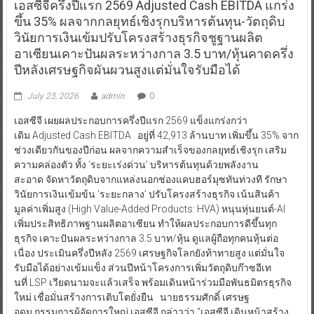
เอสซีจีครึ่งปีแรก 2569 Adjusted Cash EBITDA แกร่ง
ขึ้น 35% ผลจากกลยุทธ์เชิงรุกบริหารต้นทุน-วัตถุดิบ
วินัยการเงินเข้มปรับโครงสร้างธุรกิจชูฐานผลิต
อาเซียนเคาะปันผลระหว่างกาล 3.5 บาท/หุ้นคาดครึ่ง
ปีหลังเศรษฐกิจผันผวนสูงแต่มั่นใจรับมือได้
July 23, 2026
admin
0
เอสซีจี เผยผลประกอบการครึ่งปีแรก 2569 แข็งแกร่งกว่า
เดิม Adjusted Cash EBITDA อยู่ที่ 42,913 ล้านบาท เพิ่มขึ้น 35% จาก
ช่วงเดียวกันของปีก่อน ผลจากความสำเร็จของกลยุทธ์เชิงรุก เสริม
ความคล่องตัว ทั้ง ‘ระยะเร่งด่วน’ บริหารต้นทุนด้วยพลังงาน
สะอาด จัดหาวัตถุดิบจากแหล่งนอกช่องแคบฮอร์มุซทันท่วงที รักษา
วินัยการเงินเข้มข้น ‘ระยะกลาง’ ปรับโครงสร้างธุรกิจ เน้นสินค้า
มูลค่าเพิ่มสูง (High Value-Added Products: HVA) หนุนหุ่นยนต์-AI
เพิ่มประสิทธิภาพฐานผลิตอาเซียน ทำให้ผลประกอบการดีขึ้นทุก
ธุรกิจ เคาะปันผลระหว่างกาล 3.5 บาท/หุ้น ดูแลผู้ถือทุกคนหุ้นต่อ
เนื่อง ประเมินครึ่งปีหลัง 2569 เศรษฐกิจโลกยังท้าทายสูง แต่มั่นใจ
รับมือได้อย่างเข้มแข็ง ส่วนปีหน้าโครงการเพิ่มวัตถุดิบก๊าซอีเท
นที่ LSP เวียดนามจะแล้วเสร็จ พร้อมเดินหน้าร่วมมือพันธมิตรธุรกิจ
ใหม่ เชื่อมั่นสร้างการเติบโตยั่งยืน นายธรรมศักดิ์ เศรษฐ
อุดม กรรมการผู้จัดการใหญ่ เอสซีจี กล่าวว่า “เอสซีจี เดินหน้าสร้าง