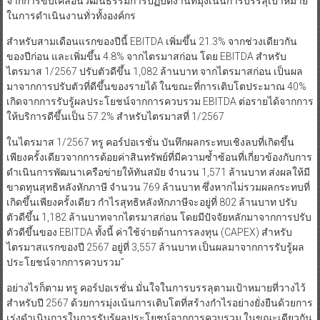
จากการขับเคลื่อนวัฒนธรรมการปฏิบัติงานที่มุ่งเน้นการบรรลุเป้าหมาย
ในการดำเนินงานทั่วทั้งองค์กร
สำหรับสามเดือนแรกของปีนี้ EBITDA เพิ่มขึ้น 21.3% จากช่วงเดียวกัน
ของปีก่อน และเพิ่มขึ้น 4.8% จากไตรมาสก่อน โดย EBITDA สำหรับ
ไตรมาส 1/2567 ปรับตัวดีขึ้น 1,082 ล้านบาท จากไตรมาสก่อน เป็นผล
มาจากการปรับตัวที่ดีขึ้นของรายได้ ในขณะที่การเติบโตประมาณ 40%
เกิดจากการรับรู้ผลประโยชน์จากการควบรวม EBITDA ต่อรายได้จากการ
ให้บริการดีขึ้นเป็น 57.2% สำหรับไตรมาสที่ 1/2567
ในไตรมาส 1/2567 ทรู คอร์ปอเรชั่น บันทึกผลกระทบเชิงลบที่เกิดขึ้น
เพียงครั้งเดียวจากการด้อยค่าสินทรัพย์ที่มีความซ้ำซ้อนที่เกี่ยวข้องกับการ
ดำเนินการพัฒนาเครือข่ายให้ทันสมัย จำนวน 1,571 ล้านบาท ส่งผลให้มี
ขาดทุนสุทธิหลังหักภาษี จำนวน 769 ล้านบาท ซึ่งหากไม่รวมผลกระทบที่
เกิดขึ้นเพียงครั้งเดียว กำไรสุทธิหลังหักภาษีจะอยู่ที่ 802 ล้านบาท ปรับ
ตัวดีขึ้น 1,182 ล้านบาทจากไตรมาสก่อน โดยมีปัจจัยหลักมาจากการปรับ
ตัวดีขึ้นของ EBITDA ทั้งนี้ ค่าใช้จ่ายด้านการลงทุน (CAPEX) สำหรับ
ไตรมาสแรกของปี 2567 อยู่ที่ 3,557 ล้านบาท เป็นผลมาจากการรับรู้ผล
ประโยชน์จากการควบรวม”
อย่างไรก็ตาม ทรู คอร์ปอเรชั่น มั่นใจในการบรรลุตามเป้าหมายที่วางไว้
สำหรับปี 2567 ด้วยการมุ่งเน้นการเติบโตที่สร้างกำไรอย่างยั่งยืนด้วยการ
เร่งดำเนินการในการรับรู้ผลประโยชน์จากการควบรวม ในขณะเดียวกัน