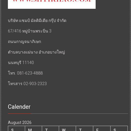
บริษัท แชมป์ มัลติมีเดีย กรุ๊ป จำกัด
67/416 หมู่บ้านพระปิ่น 3
ถนนกาญจนาภิเษก
ตำบลบางแม่นาง อำเภอบางใหญ่
นนทบุรี 11140
โทร. 081-623-4888
โทรสาร 02-903-2323
Calender
August 2026
S
M
T
W
T
F
S