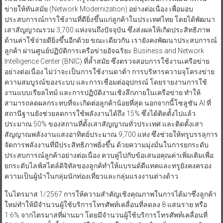
ข่ายให้ทันสมัย (Network Modernization) อย่างต่อเนื่อง เพื่อมอบ
ประสบการณ์การใช้งานที่ดียิ่งขึ้นแก่ลูกค้าในประเทศไทย โดยได้พัฒนา
เสาสัญญาณรวม 3,700 แห่งจนถึงปัจจุบัน ซึ่งส่งผลให้เกิดประสิทธิภาพ
ด้านค่าใช้จ่ายดียิ่งขึ้นอีกด้วย ขณะเดียวกัน เรายังคงพัฒนาประสบการณ์
ลูกค้า ผ่านศูนย์ปฏิบัติการเครือข่ายอัจฉริยะ Business and Network
Intelligence Center (BNIC) ที่ล้ำสมัย ซึ่งตรวจสอบการใช้งานเครือข่าย
อย่างต่อเนื่อง ไม่ว่าจะเป็นการใช้งานดาต้า การบริหารความจุโครงข่าย
ความสมบูรณ์ของระบบ และการเชื่อมต่ออุปกรณ์ โดยรายงานการใช้
งานแบบเรียลไทม์ และการปฏิบัติงานเชิงลึกภายในเครือข่าย ทำให้
สามารถลดผลกระทบที่จะเกิดต่อลูกค้าน้อยที่สุด นอกจากนี้โซลูชัน AI ที่
สถานีฐานยังช่วยลดการใช้พลังงานได้ถึง 15% ซึ่งได้ติดตั้งไปแล้ว
ประมาณ 50% ของสถานที่ตั้งเสาสัญญาณทั่วประเทศ และติดตั้งเสา
สัญญาณพลังงานแสงอาทิตย์ประมาณ 9,700 แห่ง ซึ่งช่วยให้ทรูบรรลุการ
จัดการพลังงานที่มีประสิทธิภาพยิ่งขึ้น ด้วยความมุ่งมั่นในการยกระดับ
ประสบการณ์ลูกค้าอย่างต่อเนื่อง ควบคู่ไปกับข้อเสนอคุณค่าเพิ่มเติมเพื่อ
ยกระดับไลฟ์สไตล์ดิจิทัลของลูกค้ทำให้แบรนด์ดีแทคและทรูยังคงครอง
ความเป็นผู้นำในกลุ่มนักท่องเที่ยวและกลุ่มแรงงานต่างด้าว
ในไตรมาส 1/2567 การให้ความสำคัญเชิงคุณภาพในการได้มาซึ่งลูกค้า
ใหม่ทำให้มีจำนวนผู้ใช้บริการโทรศัพท์เคลื่อนที่ลดลง 8 แสนราย หรือ
1.6% จากไตรมาสที่ผ่านมา โดยมีจำนวนผู้ใช้บริการโทรศัพท์เคลื่อนที่