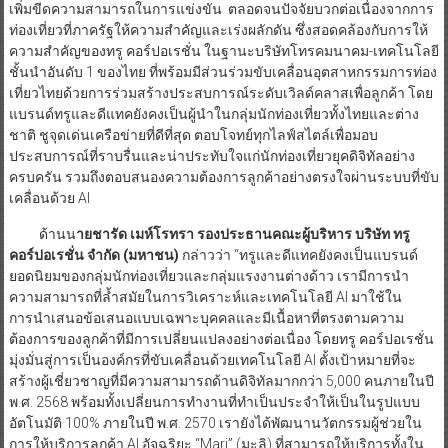
เพิ่มขีดความสามารถในการแข่งขัน ตลอดจนปัจจัยบวกต่อเนื่องจากการ
ท่องเที่ยวที่ภาครัฐให้ความสำคัญและเร่งผลักดัน ซึ่งสอดคล้องกับการให้
ความสำคัญของทรู คอร์ปอเรชั่น ในฐานะบริษัทโทรคมนาคม-เทคโนโลยี
ชั้นนำอันดับ 1 ของไทย ที่พร้อมมีส่วนร่วมขับเคลื่อนอุตสาหกรรมการท่อง
เที่ยวไทยด้วยการร่วมสร้างประสบการณ์ระดับเวิลด์คลาสเพื่อลูกค้า โดย
แบรนด์ทรูและดีแทคยังคงเป็นผู้นำในกลุ่มนักท่องเที่ยวทั้งไทยและต่าง
ชาติ ชูจุดเด่นเครือข่ายที่ดีที่สุด ตอบโจทย์ทุกไลฟ์สไตล์เพื่อมอบ
ประสบการณ์ที่ราบรื่นและน่าประทับใจแก่นักท่องเที่ยวยุคดิจิทัลอย่าง
ครบครัน รวมถึงตอบสนองความต้องการลูกค้าอย่างตรงใจผ่านระบบที่ขับ
เคลื่อนด้วย AI
ด้านน
ายชารัด เมห์โรทรา รองประธานคณะผู้บริหาร บริษัท ทรู
คอร์ปอเรชั่น จำกัด
(มหาชน)
กล่าวว่า “ทรูและดีแทคยังคงเป็นแบรนด์
ยอดนิยมของกลุ่มนักท่องเที่ยวและกลุ่มแรงงานต่างด้าว เรามีการนำ
ความสามารถที่ล้ำสมัยในการวิเคราะห์และเทคโนโลยี AI มาใช้ใน
การนำเสนอข้อเสนอแบบเฉพาะบุคคลและมีเนื้อหาที่ตรงตามความ
ต้องการของลูกค้าที่มีการเปลี่ยนแปลงอย่างต่อเนื่อง โดยทรู คอร์ปอเรชั่น
มุ่งมั่นสู่การเป็นองค์กรที่ขับเคลื่อนด้วยเทคโนโลยี AI ตั้งเป้าหมายที่จะ
สร้างผู้เชี่ยวชาญที่มีความสามารถด้านดิจิทัลมากกว่า 5,000 คนภายในปี
พ.ศ. 2568 พร้อมทั้งเปลี่ยนการทำงานที่ทำเป็นประจำให้เป็นในรูปแบบ
อัตโนมัติ 100% ภายในปี พ.ศ. 2570 เรายังได้พัฒนานวัตกรรมผู้ช่วยใน
การให้บริการลูกค้า AI อัจฉริยะ “Mari” (มะลิ) ที่สามารถให้บริการทั้งใน