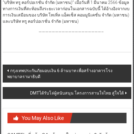
“บริษัท ทรู คอร์ปอเรชั่น จำกัด (มหาชน)” เมื่อวันที่ 1 มีนาคม 2566 ข้อมูล
ทางการเงินที่สะท้อนถึงระยะเวลาก่อนในเอกสารฉบับนี้ ได้อ้างอิงจากงบ
การเงินเสมือนของ บริษัท โทเทิ่ล แอ็คเซ็ส คอมมูนิเคชั่น จำกัด (มหาชน)
และบริษัท ทรู คอร์ปอเรชั่น จำกัด (มหาชน)
———————————————————–
Post
กรุงเทพประกันภัยมอบเงิน 6 ล้านบาท เพื่อสร้างอาคารโรง
พยาบาลรามาธิบดี
navigation
DMTได้รับโล่ผู้สนับสนุน โครงการสานใจไทย สู่ใจใต้
You May Also Like