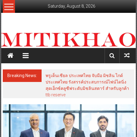
Skip
Saturday, August 8, 2026
to
content
mitikhao.com
สะท้อน
ลึก
ทุก
เหลี่ยม
มุม
เศรษฐกิจ-
Breaking News:
TOA เดินหน้า Green Mission จับมือมูลนิธิแม่
การเมือง-
ฟ้าหลวงฯ ฟื้นฟูผืนป่า สร้างแหล่งดูดซับ
สังคม
คาร์บอน ยกระดับคุณภาพชีวิตชุมชน สู่เป้า
หมาย Net Zero 2050