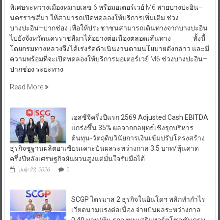
พิเศษระหว่างเมืองหมายเลข 6 หรือมอเตอร์เวย์ M6 สายบางปะอิน–
นครราชสีมา ให้สามารถเปิดทดลองให้บริการเพิ่มเติม ช่วง
บางปะอิน–ปากช่อง เพื่อให้ประชาชนสามารถเดินทางจากบางปะอิน
ไปยังจังหวัดนครราชสีมาได้อย่างต่อเนื่องตลอดเส้นทาง ทั้งนี้
โดยกรมทางหลวงจึงได้เร่งรัดดำเนินงานตามนโยบายดังกล่าว และมี
ความพร้อมที่จะเปิดทดลองให้บริการมอเตอร์เวย์ M6 ช่วงบางปะอิน–
ปากช่อง ระยะทาง
Read More
เอสซีจีครึ่งปีแรก 2569 Adjusted Cash EBITDA
แกร่งขึ้น 35% ผลจากกลยุทธ์เชิงรุกบริหาร
ต้นทุน-วัตถุดิบวินัยการเงินเข้มปรับโครงสร้าง
ธุรกิจชูฐานผลิตอาเซียนเคาะปันผลระหว่างกาล 3.5 บาท/หุ้นคาด
ครึ่งปีหลังเศรษฐกิจผันผวนสูงแต่มั่นใจรับมือได้
July 23, 2026
0
SCGP ไตรมาส 2 ธุรกิจในอินโดฯ พลิกทำกำไร
เวียดนามแรงต่อเนื่อง จ่ายปันผลระหว่างกาล
0.40 บาท/หุ้น รุกลงทุนเสริมพอร์ตโซลูชันครบ