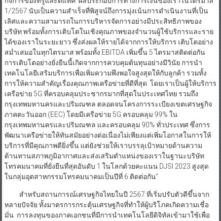
กิจการของทรูและดีแทค ผลประกอบการทางการเงินของเราในไตรมาส
1/2567 นับเป็นความสำเร็จที่พิสูจน์ถึงการมุ่งเน้นการดำเนินงานที่เป็น
เลิศและความสามารถในการบริหารจัดการอย่างมีประสิทธิภาพของ
บริษัท พร้อมทั้งการเติบโตในเชิงคุณภาพของจำนวนผู้ใช้บริการและราย
ได้ของเราในระยะยาว ซึ่งส่งผลให้รายได้จากการให้บริการ เติบโตอย่าง
สม่ำเสมอในทุกไตรมาส พร้อมทั้ง EBITDA เพิ่มขึ้น 5 ไตรมาสติดต่อกัน
การเติบโตอย่างยั่งยืนนี้เกิดจากการควบคุมต้นทุนอย่างมีวินัย การนำ
เทคโนโลยีเสริมบริการเพื่อเพิ่มความพึงพอใจสูงสุดให้กับลูกค้า รวมทั้ง
การให้ความสำคัญเรื่องคุณภาพเครือข่ายที่ดีที่สุด โดยเราเป็นผู้ให้บริการ
เครือข่าย 5G ที่ครอบคลุมประชากรมากที่สุดในประเทศไทย รวมถึง
กรุงเทพมหานครและปริมณฑล ตลอดจนโครงการระเบียงเขตเศรษฐกิจ
ภาคตะวันออก (EEC) โดยมีเครือข่าย 5G ครอบคลุม 99% ใน
กรุงเทพมหานครและปริมณฑล และครอบคลุม 90% ทั่วประเทศ ซึ่งการ
พัฒนาเครือข่ายให้ทันสมัยอย่างต่อเนื่องไม่เพียงแต่เพิ่มโอกาสในการให้
บริการที่มีคุณภาพดียิ่งขึ้น แต่ยังช่วยให้เราบรรลุเป้าหมายด้านความ
ต้านทานสภาพภูมิอากาศและส่งเสริมตำแหน่งของเราในฐานะบริษัท
โทรคมนาคมที่ยั่งยืนที่สุดอันดับ 1 ในโลกด้วยคะแนน DJSI 2023 สูงสุด
ในกลุ่มอุตสาหกรรมโทรคมนาคมเป็นปีที่ 6 ติดต่อกัน”
สำหรับสถานการณ์เศรษฐกิจไทยในปี 2567 ที่เริ่มปรับตัวดีขึ้นจาก
หลายปัจจัย ทั้งมาตรการกระตุ้นเศรษฐกิจที่ทำให้ผู้บริโภคเกิดความเชื่อ
มั่น การลงทุนของภาคเอกชนที่มีการนำเทคโนโลยีดิจิทัลเข้ามาใช้เพื่อ