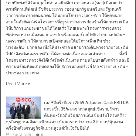
นายปิยพงษ์ จิวัฒนกุลไพศาล อธิบดีกรมทางหลวง (ทล.)เปิดเผยว่า
ตามที่ท่านพิพัฒน์ รัชกิจประการ รองนายกรัฐมนตรีและรัฐมนตรี
ว่าการกระทรวงคมนาคม ได้มอบนโยบาย Quick-Win ให้ทุกหน่วย
งานในสังกัดเร่งรัดโครงการที่อยู่ระหว่างการก่อสร้างให้สามารถเปิด
ให้บริการแก่ประชาชนได้โดยเร็ว โดยเฉพาะโครงการทางหลวง
พิเศษระหว่างเมืองหมายเลข 6 หรือมอเตอร์เวย์ M6 สายบางปะอิน–
นครราชสีมา ให้สามารถเปิดทดลองให้บริการเพิ่มเติม ช่วง
บางปะอิน–ปากช่อง เพื่อให้ประชาชนสามารถเดินทางจากบางปะอิน
ไปยังจังหวัดนครราชสีมาได้อย่างต่อเนื่องตลอดเส้นทาง ทั้งนี้
โดยกรมทางหลวงจึงได้เร่งรัดดำเนินงานตามนโยบายดังกล่าว และมี
ความพร้อมที่จะเปิดทดลองให้บริการมอเตอร์เวย์ M6 ช่วงบางปะอิน–
ปากช่อง ระยะทาง
Read More
เอสซีจีครึ่งปีแรก 2569 Adjusted Cash EBITDA
แกร่งขึ้น 35% ผลจากกลยุทธ์เชิงรุกบริหาร
ต้นทุน-วัตถุดิบวินัยการเงินเข้มปรับโครงสร้าง
ธุรกิจชูฐานผลิตอาเซียนเคาะปันผลระหว่างกาล 3.5 บาท/หุ้นคาด
ครึ่งปีหลังเศรษฐกิจผันผวนสูงแต่มั่นใจรับมือได้
July 23, 2026
0