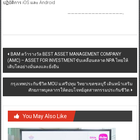
ปฏิบัติการ iOS และ Android
————————————————-
Post
BAM คว้ารางวัล BEST ASSET MANAGEMENT COMPANY
(AMC) – ASSET FOR INVESTMENTขับเคลื่อนตลาด NPA ไทยให้
navigation
เติบโตอย่างมั่นคงและยั่งยืน
กรุงเทพประกันชีวิต MOU ม.ศรีปทุม วิทยาเขตชลบุรี เดินหน้าเสริม
ศักยภาพบุคลากรให้ตอบโจทย์อุตสาหกรรมประกันชีวิต
You May Also Like