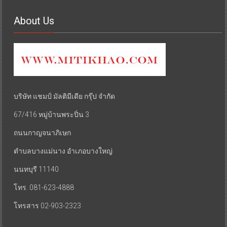
About Us
บริษัท แชมป์ มัลติมีเดีย กรุ๊ป จำกัด
67/416 หมู่บ้านพระปิ่น 3
ถนนกาญจนาภิเษก
ตำบลบางแม่นาง อำเภอบางใหญ่
นนทบุรี 11140
โทร. 081-623-4888
โทรสาร 02-903-2323