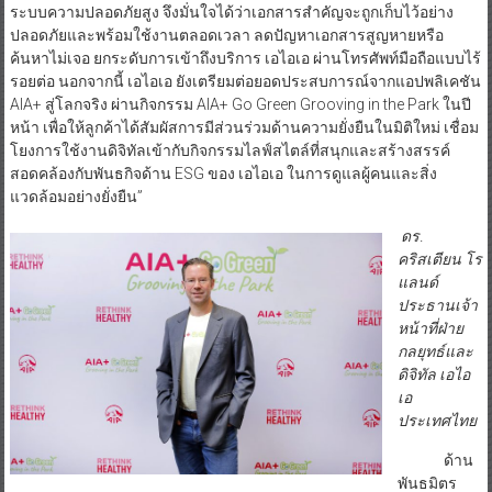
ระบบความปลอดภัยสูง จึงมั่นใจได้ว่าเอกสารสำคัญจะถูกเก็บไว้อย่าง
ปลอดภัยและพร้อมใช้งานตลอดเวลา ลดปัญหาเอกสารสูญหายหรือ
ค้นหาไม่เจอ ยกระดับการเข้าถึงบริการ เอไอเอ ผ่านโทรศัพท์มือถือแบบไร้
รอยต่อ นอกจากนี้ เอไอเอ ยังเตรียมต่อยอดประสบการณ์จากแอปพลิเคชัน
AIA+ สู่โลกจริง ผ่านกิจกรรม AIA+ Go Green Grooving in the Park ในปี
หน้า เพื่อให้ลูกค้าได้สัมผัสการมีส่วนร่วมด้านความยั่งยืนในมิติใหม่ เชื่อม
โยงการใช้งานดิจิทัลเข้ากับกิจกรรมไลฟ์สไตล์ที่สนุกและสร้างสรรค์
สอดคล้องกับพันธกิจด้าน ESG ของ เอไอเอ ในการดูแลผู้คนและสิ่ง
แวดล้อมอย่างยั่งยืน”
ดร
.
คริสเตียน โร
แลนด์
ประธานเจ้า
หน้าที่ฝ่าย
กลยุทธ์และ
ดิจิทัล เอไอ
เอ
ประเทศไทย
ด้าน
พันธมิตร