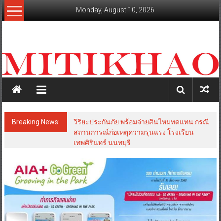
Skip
Monday, August 10, 2026
to
content
mitikhao.com
สะท้อน
ลึก
ทุก
เหลี่ยม
มุม
เศรษฐกิจ-
Breaking News:
วิริยะประกันภัย พร้อมจ่ายสินไหมทดแทน กรณี
การเมือง-
สถานการณ์ก่อเหตุความรุนแรง โรงเรียน
สังคม
เทพศิรินทร์ นนทบุรี