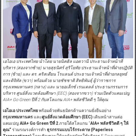
เอไอเอ ประเทศไทย นำโดย นายนิคฮิล แอดวานี ประธานเจ้าหน้าที่
บริหาร (สองจากซ้าย) นายสุธนิศร์ สุริโยทัย ประธานเจ้าหน้าที่ฝ่ายปฏิบัติ
การ (ซ้าย) และ ดร. คริสเตียน โรแลนด์ ประธานเจ้าหน้าที่ฝ่ายกลยุทธ์
และดิจิทัล (ขวา) พร้อมด้วย นายชัชชาติ สิทธิพันธุ์ ผู้ว่าราชการ
กรุงเทพมหานคร (กลาง) และ นายอเล็กซ์ เรนเดลล์ ประธานกรรมการ
บริหาร ศูนย์สิ่งแวดล้อมศึกษา (EEC) (สองจากขวา)
ร่วมเปิดตัวแคมเปญ
AIA+ Go Green ปีที่ 2 กับสโลแกน AIA+ พลัสชีวิตดี ๆ ให้คุณ
เอไอเอ ประเทศไทย
พร้อมด้วยพันธมิตรด้านความยั่งยืนอย่าง
กรุงเทพมหานคร
และ
ศูนย์สิ่งแวดล้อมศึกษา
(EEC)
เดินหน้าสานต่อ
แคมเปญ
AIA+ Go Green ปีที่ 2
ภายใต้สโลแกน “
AIA+ พลัสชีวิตดี ๆ ให้
คุณ”
ร่วมรณรงค์การทำ
ธุรกรรมแบบไร้กระดาษ
(Paperless
Transactions)
โดยเชิญชวนให้ลูกค้าสมัครใช้บริการ E-Document