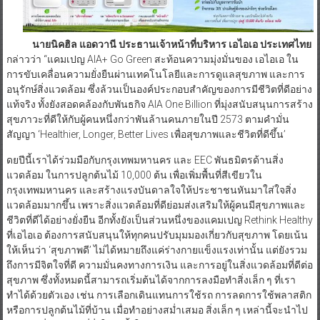
นายนิคฮิล แอดวานี ประธานเจ้าหน้าที่บริหาร เอไอเอ ประเทศไทย
กล่าวว่า “แคมเปญ AIA+ Go Green สะท้อนความมุ่งมั่นของ เอไอเอ ใน
การขับเคลื่อนความยั่งยืนผ่านเทคโนโลยีและการดูแลสุขภาพ และการ
อนุรักษ์สิ่งแวดล้อม ซึ่งล้วนเป็นองค์ประกอบสำคัญของการมีชีวิตที่ดีอย่าง
แท้จริง ทั้งยังสอดคล้องกับพันธกิจ AIA One Billion ที่มุ่งสนับสนุนการสร้าง
สุขภาวะที่ดีให้กับผู้คนหนึ่งกว่าพันล้านคนภายในปี 2573 ตามคำมั่น
สัญญา ‘Healthier, Longer, Better Lives เพื่อสุขภาพและชีวิตที่ดีขึ้น’
ดยปีนี้เราได้ร่วมมือกับกรุงเทพมหานคร และ EEC พันธมิตรด้านสิ่ง
แวดล้อม ในการปลูกต้นไม้ 10,000 ต้น เพื่อเพิ่มพื้นที่สีเขียวใน
กรุงเทพมหานคร และสร้างแรงบันดาลใจให้ประชาชนหันมาใส่ใจสิ่ง
แวดล้อมมากขึ้น เพราะสิ่งแวดล้อมที่ดีย่อมส่งเสริมให้ผู้คนมีสุขภาพและ
ชีวิตที่ดีได้อย่างยั่งยืน อีกทั้งยังเป็นส่วนหนึ่งของแคมเปญ Rethink Healthy
ที่เอไอเอ ต้องการสนับสนุนให้ทุกคนปรับมุมมองเกี่ยวกับสุขภาพ โดยเน้น
ให้เห็นว่า ‘สุขภาพดี’ ไม่ได้หมายถึงแค่ร่างกายแข็งแรงเท่านั้น แต่ยังรวม
ถึงการมีจิตใจที่ดี ความมั่นคงทางการเงิน และการอยู่ในสิ่งแวดล้อมที่ดีต่อ
สุขภาพ ซึ่งทั้งหมดนี้สามารถเริ่มต้นได้จากการลงมือทำสิ่งเล็ก ๆ ที่เรา
ทำได้ด้วยตัวเอง เช่น การเลือกเดินแทนการใช้รถ การลดการใช้พลาสติก
หรือการปลูกต้นไม้ที่บ้าน เมื่อทำอย่างสม่ำเสมอ สิ่งเล็ก ๆ เหล่านี้จะนำไป