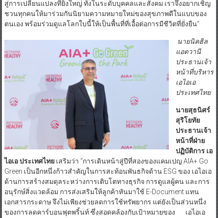
สู่การเปลี่ยนแปลงที่ยิ่งใหญ่ ทั้งในระดับบุคคลและสังคม เราจึงอยากเชิญ
ชวนทุกคนให้มาร่วมกันนิยามความหมายใหม่ของสุขภาพดีในแบบของ
ตนเอง พร้อมร่วมดูแลโลกใบนี้ให้เป็นพื้นที่ที่เอื้อต่อการมีชีวิตที่ยั่งยืน”
นายนิคฮิล
แอดวานี
ประธานเจ้า
หน้าที่บริหาร
เอไอเอ
ประเทศไทย
นายสุธนิศร์
สุริโยทัย
ประธานเจ้า
หน้าที่ฝ่าย
ปฏิบัติการ เอ
ไอเอ ประเทศไทย
เสริมว่า “การเดินหน้าสู่ปีที่สองของแคมเปญ AIA+ Go
Green เป็นอีกหนึ่งก้าวสำคัญในการสะท้อนพันธกิจด้าน ESG ของ เอไอเอ
ด้านการสร้างสมดุลระหว่างการเติบโตทางธุรกิจ การดูแลผู้คน และการ
อนุรักษ์สิ่งแวดล้อม การส่งเสริมให้ลูกค้าหันมาใช้ E-Document แทน
เอกสารกระดาษ จึงไม่เพียงช่วยลดการใช้ทรัพยากร แต่ยังเป็นส่วนหนึ่ง
ของการลดคาร์บอนฟุตพริ้นท์ ซึ่งสอดคล้องกับเป้าหมายของ เอไอเอ