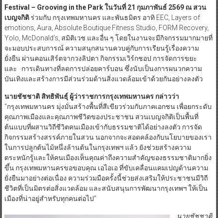
Festival – Grooving in the Park ในวันที่ 21 กุมภาพันธ์ 2569 ณ สวน
เบญจกิติ
ร่วมกับ กรุงเทพมหานคร และพันธมิตร อาทิ EEC, Layers of
emotions, Aura, Absolute Boutique Fitness Studio, FORM Recovery,
Yolo, McDonald’s, สมิติเวช และอื่น ๆ โดยในงานจะมีกิจกรรมมากมายที่
จะมอบประสบการณ์ ความสนุกสนานควบคู่กับการเรียนรู้เรื่องความ
ยั่งยืน ผ่านคอนเสิร์ตจากวงลิปตา กิจกรรมเวิร์กชอป การจัดการขยะ
และ การเดินทางที่ลดการปล่อยคาร์บอน ซึ่งนับเป็นงการผนวกความ
บันเทิงและสร้างการมีส่วนร่วมด้านสิ่งแวดล้อมเข้าด้วยกันอย่างลงตัว
นายชัชชาติ สิทธิพันธุ์ ผู้ว่าราชการกรุงเทพมหานคร กล่าวว่า
“กรุงเทพมหานคร มุ่งมั่นสร้างพื้นที่สีเขียวร่วมกับภาคเอกชน เพื่อยกระดับ
คุณภาพเมืองและคุณภาพชีวิตของประชาชน สวนเบญจกิติเป็นพื้นที่
ต้นแบบที่ผสานวิถีชีวิตคนเมืองเข้ากับธรรมชาติได้อย่างลงตัว การจัด
กิจกรรมสร้างสรรค์ภายในสวน นอกจากจะสอดคล้องกับนโยบายของเรา
ในการปลูกต้นไม้หนึ่งล้านต้นในกรุงเทพฯ แล้ว ยังช่วยสร้างความ
ตระหนักรู้และให้คนเมืองเห็นคุณค่าถึงความสำคัญของธรรมชาติมากยิ่ง
ขึ้น กรุงเทพมหานครขอขอบคุณ เอไอเอ ที่ขับเคลื่อนแคมเปญด้านความ
ยั่งยืนมาอย่างต่อเนื่อง ความร่วมมือครั้งนี้ช่วยส่งเสริมให้ประชาชนมีวิถี
ชีวิตที่เป็นมิตรต่อสิ่งแวดล้อม และสนับสนุนการพัฒนากรุงเทพฯ ให้เป็น
เมืองที่น่าอยู่สำหรับทุกคนต่อไป”
นายชัชชาติ