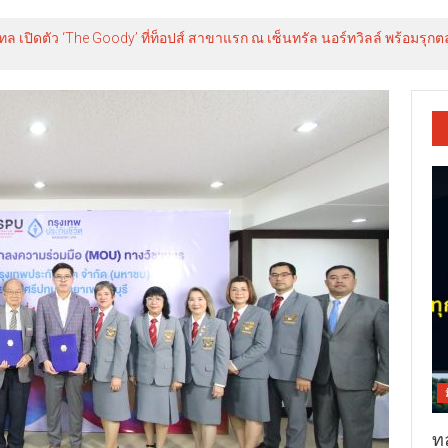
ีเทล เปิดตัว ‘The Goody’ ที่ท็อปส์ สาขาแรก ณ เซ็นทรัล นอร์ทวิลล์ พร้อม
ท