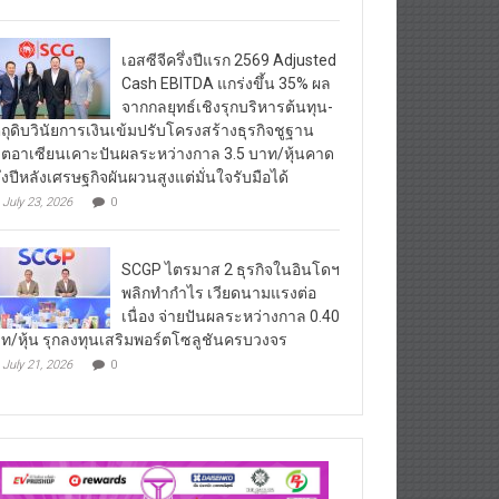
เอสซีจีครึ่งปีแรก 2569 Adjusted
Cash EBITDA แกร่งขึ้น 35% ผล
จากกลยุทธ์เชิงรุกบริหารต้นทุน-
ตถุดิบวินัยการเงินเข้มปรับโครงสร้างธุรกิจชูฐาน
ิตอาเซียนเคาะปันผลระหว่างกาล 3.5 บาท/หุ้นคาด
ึ่งปีหลังเศรษฐกิจผันผวนสูงแต่มั่นใจรับมือได้
July 23, 2026
0
SCGP ไตรมาส 2 ธุรกิจในอินโดฯ
พลิกทำกำไร เวียดนามแรงต่อ
เนื่อง จ่ายปันผลระหว่างกาล 0.40
ท/หุ้น รุกลงทุนเสริมพอร์ตโซลูชันครบวงจร
July 21, 2026
0