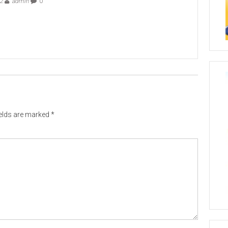
22
admin
0
ields are marked
*