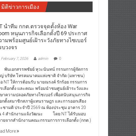
มิติข่าวการเมือง
T นำทีม กกต.ตรวจจุดตั้งห้อง War
oom หนุนภารกิจเลือกตั้งปี 69 ประกาศ
วามพร้อมศูนย์เฝ้าระวังภัยทางไซเบอร์
รบวงจร
February 7, 2026
admin
0
นเอกสรรพชัยย์ หุวะนันทน์ กรรมการผู้จัดการ
ญ่ บริษัท โทรคมนาคมแห่งชาติ จำกัด (มหาชน)
ือ NT ให้การต้อนรับ นายณรงค์ รักร้อย กรรมการ
รเลือกตั้ง และคณะ พร้อมนำชมศูนย์เฝ้าระวังและ
กษาความปลอดภัยทางไซเบอร์ เพื่อสนับสนุนภารกิจ
ือกตั้งสมาชิกสภาผู้แทนราษฎร และการออกเสียง
ะชามติ ประจำปี 2569 ณ ห้องประชุม อาคาร 20
้น 4 สำนักงานแจ้งวัฒนะ โดย NT ได้รับมอบ
ายจากสำนักงานคณะกรรมการการเลือกตั้ง (กกต.)
ad More