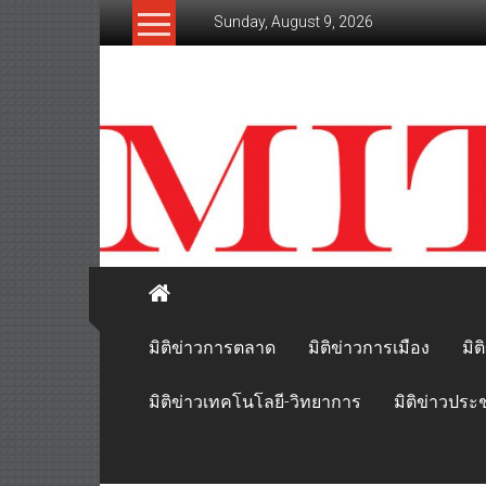
Skip
Sunday, August 9, 2026
to
content
mitikhao.com
สะท้อน
ลึก
ทุก
เหลี่ยม
มุม
เศรษฐกิจ-
การเมือง-
สังคม
มิติข่าวการตลาด
มิติข่าวการเมือง
มิต
มิติข่าวเทคโนโลยี-วิทยาการ
มิติข่าวประ