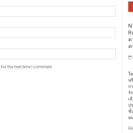
N
R
ค
ค
for the next time I comment.
พั
ให
หร
กา
รั
เล
ปร
ชั
หม
Re