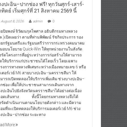
งปะอิน–ปากช่อง ฟรี! ทุกวันศุกร์-เสาร์-
ทิตย์ เริ่มศุกร์ที่ 21 สิงหาคม 2569 นี้
August 8, 2026
admin
0
ยปิยพงษ์ จิวัฒนกุลไพศาล อธิบดีกรมทางหลวง
ล.)เปิดเผยว่า ตามที่ท่านพิพัฒน์ รัชกิจประการ รอง
ยกรัฐมนตรีและรัฐมนตรีว่าการกระทรวงคมนาคม
้มอบนโยบาย Quick-Win ให้ทุกหน่วยงานในสังกัด
่งรัดโครงการที่อยู่ระหว่างการก่อสร้างให้สามารถ
ิดให้บริการแก่ประชาชนได้โดยเร็ว โดยเฉพาะ
รงการทางหลวงพิเศษระหว่างเมืองหมายเลข 6 หรือ
เตอร์เวย์ M6 สายบางปะอิน–นครราชสีมา ให้
มารถเปิดทดลองให้บริการเพิ่มเติม ช่วงบางปะอิน–
กช่อง เพื่อให้ประชาชนสามารถเดินทางจาก
งปะอินไปยังจังหวัดนครราชสีมาได้อย่างต่อเนื่อง
อดเส้นทาง ทั้งนี้โดยกรมทางหลวงจึงได้
่งรัดดำเนินงานตามนโยบายดังกล่าว และมีความ
้อมที่จะเปิดทดลองให้บริการมอเตอร์เวย์ M6 ช่วง
งปะอิน–ปากช่อง ระยะทาง
ad More