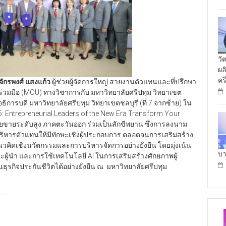
วั
ผล
คร
ักรพงศ์ แสงแก้ว
ผู้ช่วยผู้จัดการใหญ่ สายงานตัวแทนและที่ปรึกษา
ร่วมมือ (MOU) ทางวิชาการกับ มหาวิทยาลัยศรีปทุม วิทยาเขต
ยอธิการบดี มหาวิทยาลัยศรีปทุม วิทยาเขตชลบุรี (ที่ 7 จากซ้าย) ใน
: Entrepreneurial Leaders of the New Era Transform Your
่ายขายระดับสูง ภาคตะวันออก ร่วมเป็นสักขีพยาน ซึ่งการลงนาม
ู้บริหารตัวแทนให้มีทักษะเชิงผู้ประกอบการ ตลอดจนการเสริมสร้าง
นวคิดเชิงนวัตกรรมและการบริหารจัดการอย่างยั่งยืน โดยมุ่งเน้น
บา
ู้นำ และการใช้เทคโนโลยี AI ในการเสริมสร้างศักยภาพผู้
ธุรกิจประกันชีวิตได้อย่างยั่งยืน ณ มหาวิทยาลัยศรีปทุม
–