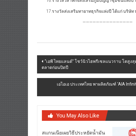
16.รางวัลวิสาหกิจส่งเสริมภูมิปัญญาชุมชนแห่งปี ได้
17.รางวัลส่งเสริมทายาทธุรกิจแห่งปี ได้แก่ บริษัท
———————————————
Post
“เอพี ไทยแลนด์” โชว์นิวไฮพรีเซลแนวราบ โตสูงสุดก
ตลาดก่อนปิดปี
navigation
เอไอเอ ประเทศไทย พาผลิตภัณฑ์ ‘AIA Infinit
You May Also Like
สแกนเนียเผยวิธีประหยัดน้ำมัน