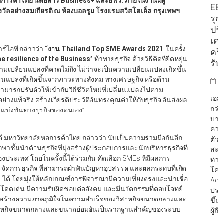
อการค้าไทย นิตยสาร Business+ และธพว. ภายในงานมีผู้
E
วัลอย่างสมเกียรติ ณ ห้องบอลรูม โรงแรมสวิสโฮเต็ล กรุงเทพฯ
รุ
ป
เ
์ไอพี กล่าวว่า
“งาน
Thailand Top SME Awards 2021
ในครั้ง
คร
he resilience of the Business”
ท้าทายธุรกิจ ด้วยวิธีคิดที่ยืดหยุ่น
รั
วามเปลี่ยนแปลงที่คาดไม่ถึง ไม่ว่าจะเป็นความเปลี่ยนแปลงเกิดขึ้น
ยนแปลงที่เกิดขึ้นจากภาวะทางสังคม ทางเศรษฐกิจ หรือด้าน
มารถปรับตัวให้เข้ากับวิถีชีวิตใหม่ที่เปลี่ยนแปลงไปตาม
เอ
 อย่างแท้จริง สร้างเกียรติประวัติอันทรงคุณค่าให้กับธุรกิจ อันส่งผล
กว
ารแข่งขันทางธุรกิจของตนเอง”
บา
คว
ี มหาวิทยาลัยหอการค้าไทย กล่าวว่า นับเป็นความร่วมมือกันอีก
ตั
ชั้นนำด้านธุรกิจที่มุ่งสร้างผู้ประกอบการและนักบริหารธุรกิจที่
สะ
ระเทศ โดยในครั้งนี้ได้ร่วมกัน คัดเลือก SMEs ที่มีผลการ
ท่
จัดการธุรกิจ ที่สามารถฝ่าฟันปัญหาอุปสรรค และผลกระทบที่เกิด
โค
 ได้ โดยมุ่งให้หลักเกณฑ์การพิจารณามีความเที่ยงตรงและน่าเชื่อ
Ad
ามโดดเด่น มีความรับผิดชอบต่อสังคม และมีนวัตกรรมที่ตอบโจทย์
ปร
ิยศและสร้างความภาคภูมิใจในความสำเร็จของวิสาหกิจขนาดกลางและ
ขึ
สาหกิจขนาดกลางและขนาดย่อมอันเป็นรากฐานสำคัญของระบบ
ผู