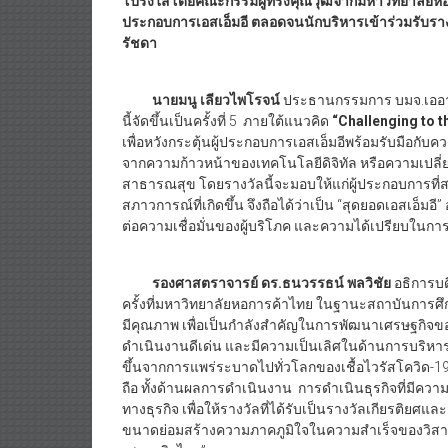
โปร่งใส่โดยคณะกรรมผู้ทรงคุณวุฒิจากมหาวิทยาลัยห
ประกอบการเอสเอ็มอี ตลอดจนนักบริหารเข้าร่วมรับราง
รัชดา
นายมนู เลียวไพโรจน์
ประธานกรรมการ บมจ.เออาร
นี้จัดขึ้นเป็นครั้งที่ 5 ภายใต้แนวคิด
“
Challenging to t
เพื่อหวังกระตุ้นผู้ประกอบการเอสเอ็มอีพร้อมรับมือกับค
จากความก้าวหน้าของเทคโนโลยีดิจิทัล หรือความเปลี่
สาธารณสุข โดยรางวัลนี้จะมอบให้แก่ผู้ประกอบการที่สา
สภาวการณ์ที่เกิดขึ้น จึงถือได้ว่าเป็น “สุดยอดเอสเอ็มอี”
ต่อความเชื่อมั่นของผู้บริโภค และความได้เปรียบในก
รองศาสตราจารย์ ดร.ธนวรรธน์ พลวิชัย
อธิการบด
ครั้งที่มหาวิทยาลัยหอการค้าไทย ในฐานะสถาบันการศึกษา
มีคุณภาพ เพื่อเป็นกำลังสำคัญในการพัฒนาเศรษฐกิจของป
ดำเนินงานดีเด่น และมีความเป็นเลิศในด้านการบริหาร
ขึ้นจากการแพร่ระบาดไปทั่วโลกของเชื้อไวรัสโควิด-19
ถือ ทั้งด้านผลการดำเนินงาน การดำเนินธุรกิจที่มีคว
ทางธุรกิจ เพื่อให้รางวัลที่ได้รับเป็นรางวัลเกียรต
ขนาดย่อมสร้างความภาคภูมิใจในความสำเร็จของวิ