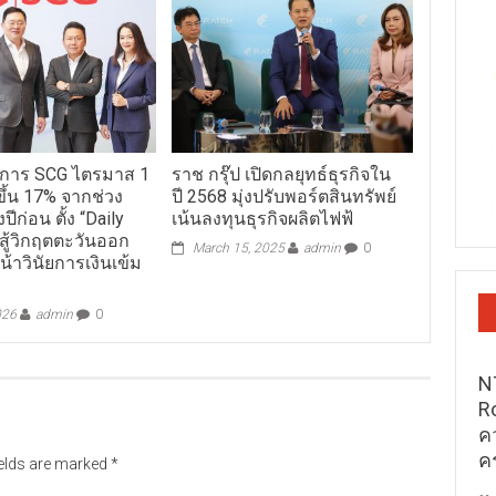
การ SCG ไตรมาส 1
ราช กรุ๊ป เปิดกลยุทธ์ธุรกิจใน
ขึ้น 17% จากช่วง
ปี 2568 มุ่งปรับพอร์ตสินทรัพย์
ปีก่อน ตั้ง “Daily
เน้นลงทุนธุรกิจผลิตไฟฟ้
สู้วิกฤตตะวันออก
March 15, 2025
admin
0
น้าวินัยการเงินเข้ม
026
admin
0
N
R
ค
ค
ields are marked
*