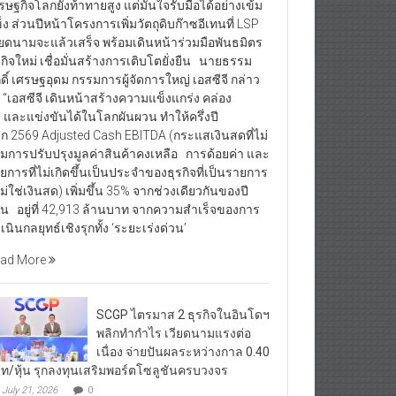
รษฐกิจโลกยังท้าทายสูง แต่มั่นใจรับมือได้อย่างเข้ม
็ง ส่วนปีหน้าโครงการเพิ่มวัตถุดิบก๊าซอีเทนที่ LSP
ียดนามจะแล้วเสร็จ พร้อมเดินหน้าร่วมมือพันธมิตร
รกิจใหม่ เชื่อมั่นสร้างการเติบโตยั่งยืน นายธรรม
กดิ์ เศรษฐอุดม กรรมการผู้จัดการใหญ่ เอสซีจี กล่าว
า “เอสซีจี เดินหน้าสร้างความแข็งแกร่ง คล่อง
ว และแข่งขันได้ในโลกผันผวน ทำให้ครึ่งปี
ก 2569 Adjusted Cash EBITDA (กระแสเงินสดที่ไม่
มการปรับปรุงมูลค่าสินค้าคงเหลือ การด้อยค่า และ
ยการที่ไม่เกิดขึ้นเป็นประจำของธุรกิจที่เป็นรายการ
่ไม่ใช่เงินสด) เพิ่มขึ้น 35% จากช่วงเดียวกันของปี
อน อยู่ที่ 42,913 ล้านบาท จากความสำเร็จของการ
เนินกลยุทธ์เชิงรุกทั้ง ‘ระยะเร่งด่วน’
ad More
SCGP ไตรมาส 2 ธุรกิจในอินโดฯ
พลิกทำกำไร เวียดนามแรงต่อ
เนื่อง จ่ายปันผลระหว่างกาล 0.40
ท/หุ้น รุกลงทุนเสริมพอร์ตโซลูชันครบวงจร
July 21, 2026
0