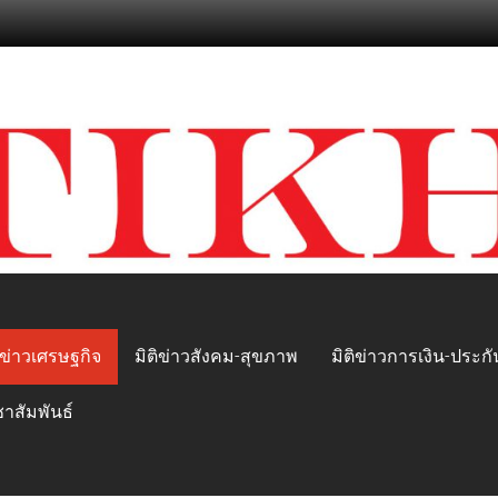
ิข่าวเศรษฐกิจ
มิติข่าวสังคม-สุขภาพ
มิติข่าวการเงิน-ประกั
ชาสัมพันธ์