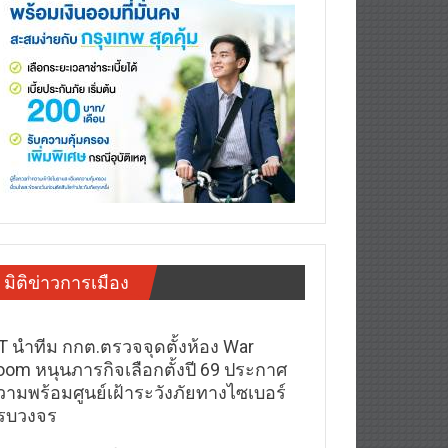
มิติข่าวการเมือง
T นำทีม กกต.ตรวจจุดตั้งห้อง War
oom หนุนภารกิจเลือกตั้งปี 69 ประกาศ
วามพร้อมศูนย์เฝ้าระวังภัยทางไซเบอร์
รบวงจร