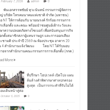
February 7, 2026
admin
0
นเอกสรรพชัยย์ หุวะนันทน์ กรรมการผู้จัดการ
ญ่ บริษัท โทรคมนาคมแห่งชาติ จำกัด (มหาชน)
ือ NT ให้การต้อนรับ นายณรงค์ รักร้อย กรรมการ
รเลือกตั้ง และคณะ พร้อมนำชมศูนย์เฝ้าระวังและ
กษาความปลอดภัยทางไซเบอร์ เพื่อสนับสนุนภารกิจ
ือกตั้งสมาชิกสภาผู้แทนราษฎร และการออกเสียง
ะชามติ ประจำปี 2569 ณ ห้องประชุม อาคาร 20
้น 4 สำนักงานแจ้งวัฒนะ โดย NT ได้รับมอบ
ายจากสำนักงานคณะกรรมการการเลือกตั้ง (กกต.)
ad More
ที่ปรึกษา โฮปเวลล์ เปิดโปง แผน
ล้มล้างคำพิพากษาศาลปกครอง
สูงสุด เป็นการกระทำที่รับไม่ได้
้อมเดินหน้าสู่ต่อ
October 5, 2025
0