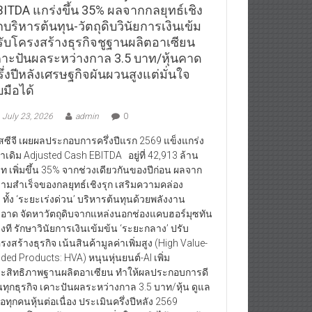
BITDA แกร่งขึ้น 35% ผลจากกลยุทธ์เชิง
กบริหารต้นทุน-วัตถุดิบวินัยการเงินเข้ม
รับโครงสร้างธุรกิจชูฐานผลิตอาเซียน
คาะปันผลระหว่างกาล 3.5 บาท/หุ้นคาด
ึ่งปีหลังเศรษฐกิจผันผวนสูงแต่มั่นใจ
บมือได้
July 23, 2026
admin
0
สซีจี เผยผลประกอบการครึ่งปีแรก 2569 แข็งแกร่ง
่าเดิม Adjusted Cash EBITDA อยู่ที่ 42,913 ล้าน
ท เพิ่มขึ้น 35% จากช่วงเดียวกันของปีก่อน ผลจาก
ามสำเร็จของกลยุทธ์เชิงรุก เสริมความคล่อง
ว ทั้ง ‘ระยะเร่งด่วน’ บริหารต้นทุนด้วยพลังงาน
อาด จัดหาวัตถุดิบจากแหล่งนอกช่องแคบฮอร์มุซทัน
วงที รักษาวินัยการเงินเข้มข้น ‘ระยะกลาง’ ปรับ
รงสร้างธุรกิจ เน้นสินค้ามูลค่าเพิ่มสูง (High Value-
ded Products: HVA) หนุนหุ่นยนต์-AI เพิ่ม
ะสิทธิภาพฐานผลิตอาเซียน ทำให้ผลประกอบการดี
้นทุกธุรกิจ เคาะปันผลระหว่างกาล 3.5 บาท/หุ้น ดูแล
้ถือทุกคนหุ้นต่อเนื่อง ประเมินครึ่งปีหลัง 2569