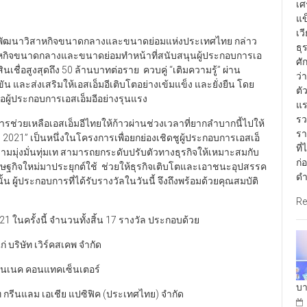
เศ
แข
เว
รพัฒนาวิสาหกิจขนาดกลางและขนาดย่อมแห่งประเทศไทย กล่าว
ธุ
หกิจขนาดกลางและขนาดย่อมทำหน้าที่สนับสนุนผู้ประกอบการเอ
ศั
สินเชื่อสูงสุดถึง 50 ล้านบาทต่อราย ควบคู่ “เติมความรู้” ผ่าน
ว่
และส่งเสริมให้เอสเอ็มอีเติบโตอย่างเข้มแข็ง และยั่งยืน โดย
ตั
ู้ประกอบการเอสเอ็มอีอย่างรุนแรง
แร
รว
ช่วยเหลือเอสเอ็มอีไทยให้ก้าวผ่านช่วงเวลาที่ยากลำบากนี้ไปให้
รา
21” เป็นหนึ่งในโครงการเพื่อยกย่องเชิดชูผู้ประกอบการเอสเอ็
ที
ความมุ่งมั่นทุ่มเท สามารถยกระดับปรับตัวทางธุรกิจให้เหมาะสมกับ
ก่
ษฐกิจใหม่มาประยุกต์ใช้ ช่วยให้ธุรกิจเติบโตและเอาชนะอุปสรรค
ดำ
น ผู้ประกอบการที่ได้รับรางวัลในวันนี้ จึงถึงพร้อมด้วยคุณสมบัติ
Re
รั้งนี้ จำนวนทั้งสิ้น 17 รางวัล ประกอบด้วย
บริษัท เวิร์คสเคพ จำกัด
คอนเนค คอนแทคเซ็นเตอร์
บา
ัท กรีนแลม เอเชีย แปซิฟิค (ประเทศไทย) จำกัด