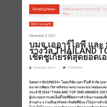
Breaking News:
อลิอันซ์ อยุธยา คว้ารางวัล Tr
ชีวิต
มิติข่าวเศรษฐกิจ
December 3, 2021
บมจ.เออาร์ไอพี และ
รางวัล THAILAND 
เชิดชูเกียรติสุดยอดเ
Posted By: admin
0 Comment
นิตยสาร
BUSINESS+ โดยบริษัท เออาร์ไอพี จำกัด (ม
ธนาคารพัฒนาวิสาหกิจขนาดกบางและขนาดย่อมแห่งปร
ประจำปี 2564 “THAILAND TOP SME AWARDS 2021” เพ
ผู้ประกอบการเอสเอ็มอีไทยที่มีผลการดำเนินงานยอดเยี
ด้านต่าง ๆ รวมถึงธุรกิจสตาร์ทอัพที่มีแนวโน้มการดำเ