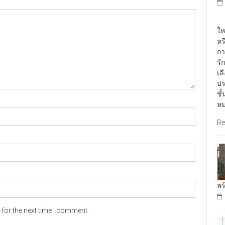
พั
ให
หร
กา
รั
เล
ปร
ชั
หม
Re
พร
for the next time I comment.