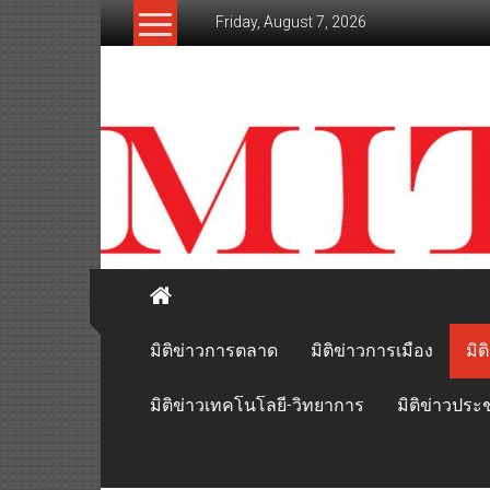
Skip
Friday, August 7, 2026
to
content
mitikhao.com
สะท้อน
ลึก
ทุก
เหลี่ยม
มุม
เศรษฐกิจ-
การเมือง-
สังคม
มิติข่าวการตลาด
มิติข่าวการเมือง
มิต
มิติข่าวเทคโนโลยี-วิทยาการ
มิติข่าวประ