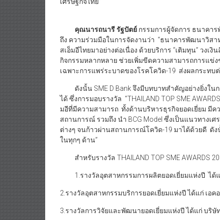
เศรษฐกิจไทย”
คุณนารถนารี รัฐปัตย์
กรรมการผู้จัดการ ธนาคา
ถึง ความร่วมมือในการจัดงานว่า “ธนาคารพัฒนาวิสา
สเอ็มอีไทยมาอย่างต่อเนื่อง ด้วยบริการ “เติมทุน” วงเงิน
กิจกรรมหลากหลาย ช่วยเพิ่มขีดความสามารถการแข่งขัน 
เฉพาะการแพร่ระบาดของโรคโควิด-19 ส่งผลกระทบต่อผ
ดังนั้น SME D Bank จึงมีบทบาทสำคัญอย่างยิ่งในการ
ได้ ซึ่งการมอบรางวัล “THAILAND TOP SME AWARDS 20
มอีที่มีความสามารถ ทั้งด้านบริหารธุรกิจยอดเยี่ยม มี
สถานการณ์ รวมถึง นำ BCG Model ซึ่งเป็นแนวทางเศร
ต่างๆ จนก้าวผ่านสถานการณ์โควิด-19 มาได้ด้วยดี ดังนั้
ในทุกๆ ด้าน”
สำหรับรางวัล THAILAND TOP SME AWARDS 2021 ในค
1.รางวัลอุตสาหกรรมการผลิตยอดเยี่ยมแห่งปี ได้แก่ 
2.รางวัลอุตสาหกรรมบริการยอดเยี่ยมแห่งปี ได้แก่ เอ
3.รางวัลการวิจัยและพัฒนายอดเยี่ยมแห่งปี ได้แก่ บริษ