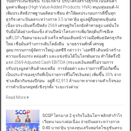
วินัยการเงินเข้มข้น ‘ระยะกลาง’ ปรับโครงสร้างธุรกิจ เน้นสินค้า
มูลค่าเพิ่มสูง (High Value-Added Products: HVA) หนุนหุ่นยนต์-AI
เพิ่มประสิทธิภาพฐานผลิตอาเซียน ทำให้ผลประกอบการดีขึ้นทุก
ธุรกิจ เคาะปันผลระหว่างกาล 3.5 บาท/หุ้น ดูแลผู้ถือทุกคนหุ้นต่อ
เนื่อง ประเมินครึ่งปีหลัง 2569 เศรษฐกิจโลกยังท้าทายสูง แต่มั่นใจ
รับมือได้อย่างเข้มแข็ง ส่วนปีหน้าโครงการเพิ่มวัตถุดิบก๊าซอีเท
นที่ LSP เวียดนามจะแล้วเสร็จ พร้อมเดินหน้าร่วมมือพันธมิตรธุรกิจ
ใหม่ เชื่อมั่นสร้างการเติบโตยั่งยืน นายธรรมศักดิ์ เศรษฐ
อุดม กรรมการผู้จัดการใหญ่ เอสซีจี กล่าวว่า “เอสซีจี เดินหน้าสร้าง
ความแข็งแกร่ง คล่องตัว และแข่งขันได้ในโลกผันผวน ทำให้ครึ่งปี
แรก 2569 Adjusted Cash EBITDA (กระแสเงินสดที่ไม่รวมการ
ปรับปรุงมูลค่าสินค้าคงเหลือ การด้อยค่า และรายการที่ไม่เกิดขึ้น
เป็นประจำของธุรกิจที่เป็นรายการที่ไม่ใช่เงินสด) เพิ่มขึ้น 35% จาก
ช่วงเดียวกันของปีก่อน อยู่ที่ 42,913 ล้านบาท จากความสำเร็จของ
การดำเนินกลยุทธ์เชิงรุกทั้ง ‘ระยะเร่งด่วน’
Read More
SCGP ไตรมาส 2 ธุรกิจในอินโดฯ พลิกทำกำไร
เวียดนามแรงต่อเนื่อง จ่ายปันผลระหว่างกาล
0.40 บาท/หุ้น รุกลงทุนเสริมพอร์ตโซลูชันครบ