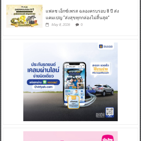
แฟลช เอ็กซ์เพรส ฉลองครบรอบ 8 ปี ส่ง
แคมเปญ “ส่งสุขทุกกล่องไม่สิ้นสุด”
May 8, 2026
0