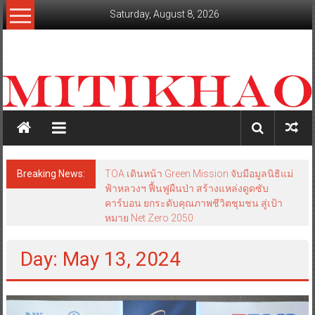
Skip
Saturday, August 8, 2026
to
content
mitikhao.com
สะท้อน
ลึก
ทุก
เหลี่ยม
มุม
เศรษฐกิจ-
Breaking News:
TOA เดินหน้า Green Mission จับมือมูลนิธิแม่
การเมือง-
ฟ้าหลวงฯ ฟื้นฟูผืนป่า สร้างแหล่งดูดซับ
สังคม
คาร์บอน ยกระดับคุณภาพชีวิตชุมชน สู่เป้า
หมาย Net Zero 2050
Day: May 13, 2024