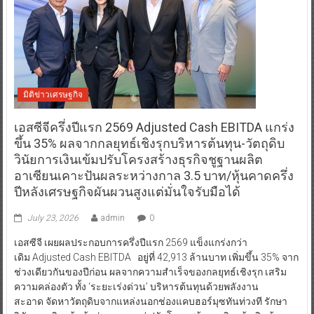
มิติข่าวเศรษฐกิจ
เอสซีจีครึ่งปีแรก 2569 Adjusted Cash EBITDA แกร่ง
ขึ้น 35% ผลจากกลยุทธ์เชิงรุกบริหารต้นทุน-วัตถุดิบ
วินัยการเงินเข้มปรับโครงสร้างธุรกิจชูฐานผลิต
อาเซียนเคาะปันผลระหว่างกาล 3.5 บาท/หุ้นคาดครึ่ง
ปีหลังเศรษฐกิจผันผวนสูงแต่มั่นใจรับมือได้
July 23, 2026
admin
0
เอสซีจี เผยผลประกอบการครึ่งปีแรก 2569 แข็งแกร่งกว่า
เดิม Adjusted Cash EBITDA อยู่ที่ 42,913 ล้านบาท เพิ่มขึ้น 35% จาก
ช่วงเดียวกันของปีก่อน ผลจากความสำเร็จของกลยุทธ์เชิงรุก เสริม
ความคล่องตัว ทั้ง ‘ระยะเร่งด่วน’ บริหารต้นทุนด้วยพลังงาน
สะอาด จัดหาวัตถุดิบจากแหล่งนอกช่องแคบฮอร์มุซทันท่วงที รักษา