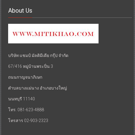
About Us
บริษัท แชมป์ มัลติมีเดีย กรุ๊ป จำกัด
67/416 หมู่บ้านพระปิ่น 3
ถนนกาญจนาภิเษก
ตำบลบางแม่นาง อำเภอบางใหญ่
นนทบุรี 11140
โทร. 081-623-4888
โทรสาร 02-903-2323