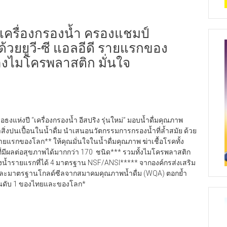
าดเครื่องกรองน้ำ ครองแชมป์
อด้วยยูวี-ซี แอลอีดี รายแรกของ
งไมโครพลาสติก มั่นใจ
แห่งปี “เครื่องกรองน้ำ อีสปริง รุ่นใหม่” มอบน้ำดื่มคุณภาพ
่งปนเปื้อนในน้ำดื่ม นำเสนอนวัตกรรมการกรองน้ำที่ล้ำสมัย ด้วย
ายแรกของโลก** ให้คุณมั่นใจในน้ำดื่มคุณภาพ ฆ่าเชื้อโรคทั้ง
นที่มีผลต่อสุขภาพได้มากกว่า 170 ชนิด*** รวมทั้งไมโครพลาสติก
กรองน้ำรายแรกที่ได้ 4 มาตรฐาน NSF/ANSI***** จากองค์กรส่งเสริม
) และมาตรฐานโกลด์ซีลจากสมาคมคุณภาพน้ำดื่ม (WQA) ตอกย้ำ
อันดับ 1 ของไทยและของโลก*