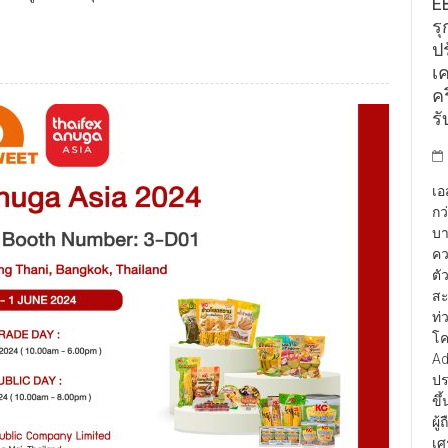
E
รุ
ป
เ
คร
รั
เอ
กว
บา
คว
ตั
สะ
ท่
โค
Ad
ปร
ขึ
ผู
เศ