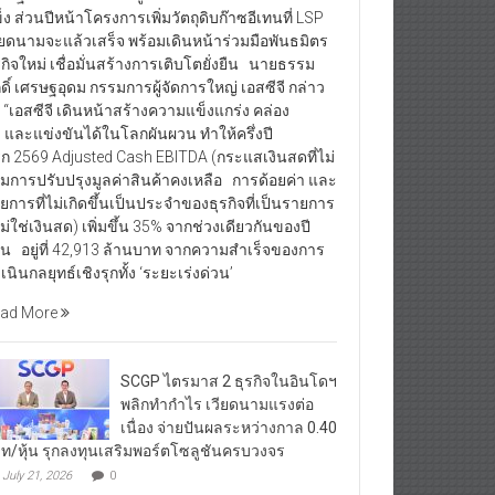
็ง ส่วนปีหน้าโครงการเพิ่มวัตถุดิบก๊าซอีเทนที่ LSP
ียดนามจะแล้วเสร็จ พร้อมเดินหน้าร่วมมือพันธมิตร
รกิจใหม่ เชื่อมั่นสร้างการเติบโตยั่งยืน นายธรรม
กดิ์ เศรษฐอุดม กรรมการผู้จัดการใหญ่ เอสซีจี กล่าว
า “เอสซีจี เดินหน้าสร้างความแข็งแกร่ง คล่อง
ว และแข่งขันได้ในโลกผันผวน ทำให้ครึ่งปี
ก 2569 Adjusted Cash EBITDA (กระแสเงินสดที่ไม่
มการปรับปรุงมูลค่าสินค้าคงเหลือ การด้อยค่า และ
ยการที่ไม่เกิดขึ้นเป็นประจำของธุรกิจที่เป็นรายการ
่ไม่ใช่เงินสด) เพิ่มขึ้น 35% จากช่วงเดียวกันของปี
อน อยู่ที่ 42,913 ล้านบาท จากความสำเร็จของการ
เนินกลยุทธ์เชิงรุกทั้ง ‘ระยะเร่งด่วน’
ad More
SCGP ไตรมาส 2 ธุรกิจในอินโดฯ
พลิกทำกำไร เวียดนามแรงต่อ
เนื่อง จ่ายปันผลระหว่างกาล 0.40
ท/หุ้น รุกลงทุนเสริมพอร์ตโซลูชันครบวงจร
July 21, 2026
0