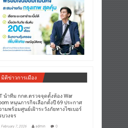
มิติข่าวการเมือง
T นำทีม กกต.ตรวจจุดตั้งห้อง War
oom หนุนภารกิจเลือกตั้งปี 69 ประกาศ
วามพร้อมศูนย์เฝ้าระวังภัยทางไซเบอร์
รบวงจร
February 7, 2026
admin
0