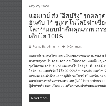
May 25, 2024
แอมเวย์ ส่ง “อีสปริง” รุกตล
อันดับ 1* ชูเทคโนโลยีฆ่าเชื้
โลก**มอบน้ำดื่มคุณภาพ กรอ
เติบโต 100%
Posted By: admin
0 Comment
แอมเวย์ประเทศไทย เดินหน้าแผนการตลาด ส่งสินค้าเรือธง
สำหรับทุกคนในครอบครัว ภายใต้การตระหนักถึงปัญหาสิ
ชุดไส้กรองคาร์บอน e3 และเทคโนโลยียูวี–ซี แอลอีดี ร
ไวรัสและแบคทีเรีย ได้ถึง 99.99%*** กรองสิ่งปนเปื้อ
แต่ยังคงคุณค่าด้วยแร่ธาตุที่มีประโยชน์ เป็นเครื่อง
อนามัยแห่งชาติระหว่างประเทศ (NSF International
ผู้นำตัวจริงของนวัตกรรมเครื่องกรองน้ำด้วยยอดขาย
Read more