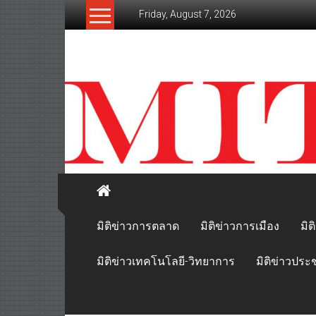
Skip
Friday, August 7, 2026
to
content
mitikhao.com
สะท้อน
ลึก
ทุก
เหลี่ยม
มุม
เศรษฐกิจ-
การเมือง-
สังคม
มิติข่าวการตลาด
มิติข่าวการเมือง
มิต
มิติข่าวเทคโนโลยี-วิทยาการ
มิติข่าวประ