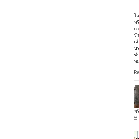
พั
ให
หร
กา
รั
เล
ปร
ชั
หม
Re
พร