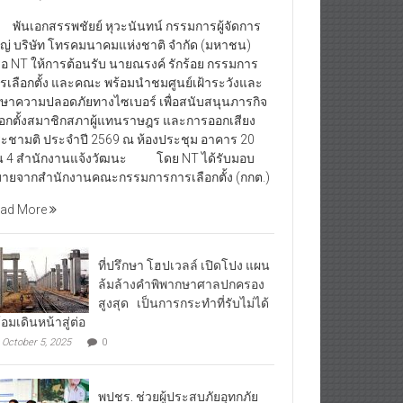
นเอกสรรพชัยย์ หุวะนันทน์ กรรมการผู้จัดการ
ญ่ บริษัท โทรคมนาคมแห่งชาติ จำกัด (มหาชน)
ือ NT ให้การต้อนรับ นายณรงค์ รักร้อย กรรมการ
รเลือกตั้ง และคณะ พร้อมนำชมศูนย์เฝ้าระวังและ
กษาความปลอดภัยทางไซเบอร์ เพื่อสนับสนุนภารกิจ
ือกตั้งสมาชิกสภาผู้แทนราษฎร และการออกเสียง
ะชามติ ประจำปี 2569 ณ ห้องประชุม อาคาร 20
้น 4 สำนักงานแจ้งวัฒนะ โดย NT ได้รับมอบ
ายจากสำนักงานคณะกรรมการการเลือกตั้ง (กกต.)
ad More
ที่ปรึกษา โฮปเวลล์ เปิดโปง แผน
ล้มล้างคำพิพากษาศาลปกครอง
สูงสุด เป็นการกระทำที่รับไม่ได้
้อมเดินหน้าสู่ต่อ
October 5, 2025
0
พปชร. ช่วยผู้ประสบภัยอุทกภัย