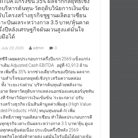
BITDA แกร่งขึ้น 35% ผลจากกลยุทธ์เชิง
กบริหารต้นทุน-วัตถุดิบวินัยการเงินเข้ม
รับโครงสร้างธุรกิจชูฐานผลิตอาเซียน
คาะปันผลระหว่างกาล 3.5 บาท/หุ้นคาด
ึ่งปีหลังเศรษฐกิจผันผวนสูงแต่มั่นใจ
บมือได้
July 23, 2026
admin
0
สซีจี เผยผลประกอบการครึ่งปีแรก 2569 แข็งแกร่ง
่าเดิม Adjusted Cash EBITDA อยู่ที่ 42,913 ล้าน
ท เพิ่มขึ้น 35% จากช่วงเดียวกันของปีก่อน ผลจาก
ามสำเร็จของกลยุทธ์เชิงรุก เสริมความคล่อง
ว ทั้ง ‘ระยะเร่งด่วน’ บริหารต้นทุนด้วยพลังงาน
อาด จัดหาวัตถุดิบจากแหล่งนอกช่องแคบฮอร์มุซทัน
วงที รักษาวินัยการเงินเข้มข้น ‘ระยะกลาง’ ปรับ
รงสร้างธุรกิจ เน้นสินค้ามูลค่าเพิ่มสูง (High Value-
ded Products: HVA) หนุนหุ่นยนต์-AI เพิ่ม
ะสิทธิภาพฐานผลิตอาเซียน ทำให้ผลประกอบการดี
้นทุกธุรกิจ เคาะปันผลระหว่างกาล 3.5 บาท/หุ้น ดูแล
้ถือทุกคนหุ้นต่อเนื่อง ประเมินครึ่งปีหลัง 2569
รษฐกิจโลกยังท้าทายสูง แต่มั่นใจรับมือได้อย่างเข้ม