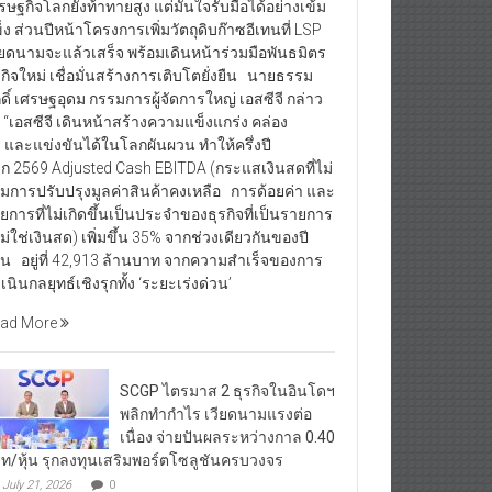
รษฐกิจโลกยังท้าทายสูง แต่มั่นใจรับมือได้อย่างเข้ม
็ง ส่วนปีหน้าโครงการเพิ่มวัตถุดิบก๊าซอีเทนที่ LSP
ียดนามจะแล้วเสร็จ พร้อมเดินหน้าร่วมมือพันธมิตร
รกิจใหม่ เชื่อมั่นสร้างการเติบโตยั่งยืน นายธรรม
กดิ์ เศรษฐอุดม กรรมการผู้จัดการใหญ่ เอสซีจี กล่าว
า “เอสซีจี เดินหน้าสร้างความแข็งแกร่ง คล่อง
ว และแข่งขันได้ในโลกผันผวน ทำให้ครึ่งปี
ก 2569 Adjusted Cash EBITDA (กระแสเงินสดที่ไม่
มการปรับปรุงมูลค่าสินค้าคงเหลือ การด้อยค่า และ
ยการที่ไม่เกิดขึ้นเป็นประจำของธุรกิจที่เป็นรายการ
่ไม่ใช่เงินสด) เพิ่มขึ้น 35% จากช่วงเดียวกันของปี
อน อยู่ที่ 42,913 ล้านบาท จากความสำเร็จของการ
เนินกลยุทธ์เชิงรุกทั้ง ‘ระยะเร่งด่วน’
ad More
SCGP ไตรมาส 2 ธุรกิจในอินโดฯ
พลิกทำกำไร เวียดนามแรงต่อ
เนื่อง จ่ายปันผลระหว่างกาล 0.40
ท/หุ้น รุกลงทุนเสริมพอร์ตโซลูชันครบวงจร
July 21, 2026
0