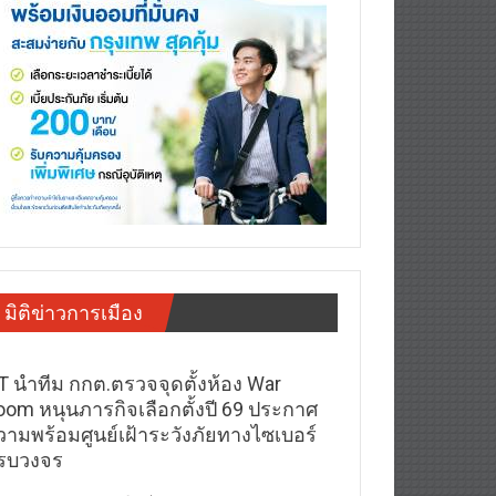
มิติข่าวการเมือง
T นำทีม กกต.ตรวจจุดตั้งห้อง War
oom หนุนภารกิจเลือกตั้งปี 69 ประกาศ
วามพร้อมศูนย์เฝ้าระวังภัยทางไซเบอร์
รบวงจร