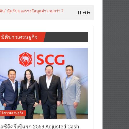
ัน” ลุ้นรับของรางวัลมูลค่ารวมกว่า 7
มิติข่าวเศรษฐกิจ
มิติข่าวเศรษฐกิจ
อสซีจีครึ่งปีแรก 2569 Adjusted Cash