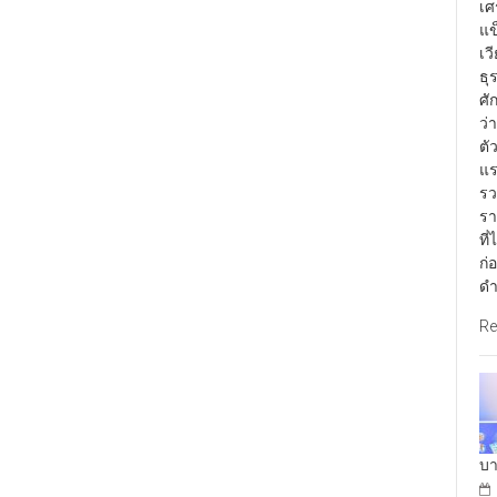
เศ
แข
เว
ธุ
ศั
ว่
ตั
แร
รว
รา
ที
ก่
ดำ
Re
บา