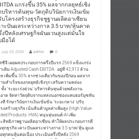
BITDA แกร่งขึ้น 35% ผลจากกลยุทธ์เชิง
กบริหารต้นทุน-วัตถุดิบวินัยการเงินเข้ม
รับโครงสร้างธุรกิจชูฐานผลิตอาเซียน
คาะปันผลระหว่างกาล 3.5 บาท/หุ้นคาด
ึ่งปีหลังเศรษฐกิจผันผวนสูงแต่มั่นใจ
บมือได้
July 23, 2026
admin
0
สซีจี เผยผลประกอบการครึ่งปีแรก 2569 แข็งแกร่ง
่าเดิม Adjusted Cash EBITDA อยู่ที่ 42,913 ล้าน
ท เพิ่มขึ้น 35% จากช่วงเดียวกันของปีก่อน ผลจาก
ามสำเร็จของกลยุทธ์เชิงรุก เสริมความคล่อง
ว ทั้ง ‘ระยะเร่งด่วน’ บริหารต้นทุนด้วยพลังงาน
อาด จัดหาวัตถุดิบจากแหล่งนอกช่องแคบฮอร์มุซทัน
วงที รักษาวินัยการเงินเข้มข้น ‘ระยะกลาง’ ปรับ
รงสร้างธุรกิจ เน้นสินค้ามูลค่าเพิ่มสูง (High Value-
ded Products: HVA) หนุนหุ่นยนต์-AI เพิ่ม
ะสิทธิภาพฐานผลิตอาเซียน ทำให้ผลประกอบการดี
้นทุกธุรกิจ เคาะปันผลระหว่างกาล 3.5 บาท/หุ้น ดูแล
้ถือทุกคนหุ้นต่อเนื่อง ประเมินครึ่งปีหลัง 2569