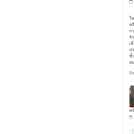
พั
ให
หร
กา
รั
เล
ปร
ชั
หม
Re
พร