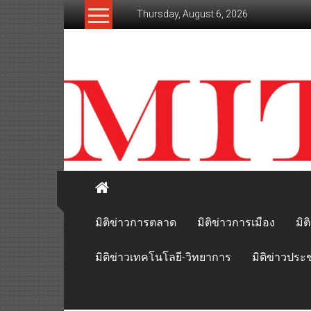
Skip
Thursday, August 6, 2026
to
content
mitikhao.com
สะท้อน
ลึก
ทุก
เหลี่ยม
มุม
เศรษฐกิจ-
การเมือง-
สังคม
มิติข่าวการตลาด
มิติข่าวการเมือง
มิต
มิติข่าวเทคโนโลยี-วิทยาการ
มิติข่าวประ