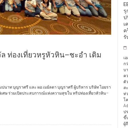
E
รุ
ป
เ
คร
รั
ัล ท่องเที่ยวหรูหัวหิน–ชะอำ เติม
เอ
กว
บา
คว
ตั
ัมปนาท บุญราศรี และ ผอ.เมย์ลดา บุญราศรี ผู้บริหาร บริษัท ไอยรา
สะ
ดพิเศษ ร่วมเปิดประสบการณ์แห่งความสุขใน ทริปท่องเที่ยวหัวหิน–
ท่
โค
Ad
ปร
ขึ
ผู