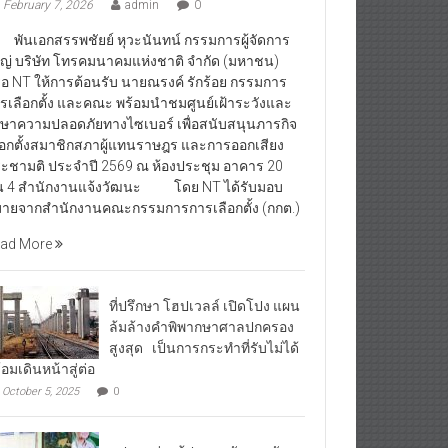
February 7, 2026
admin
0
นเอกสรรพชัยย์ หุวะนันทน์ กรรมการผู้จัดการ
ญ่ บริษัท โทรคมนาคมแห่งชาติ จำกัด (มหาชน)
ือ NT ให้การต้อนรับ นายณรงค์ รักร้อย กรรมการ
รเลือกตั้ง และคณะ พร้อมนำชมศูนย์เฝ้าระวังและ
กษาความปลอดภัยทางไซเบอร์ เพื่อสนับสนุนภารกิจ
ือกตั้งสมาชิกสภาผู้แทนราษฎร และการออกเสียง
ะชามติ ประจำปี 2569 ณ ห้องประชุม อาคาร 20
้น 4 สำนักงานแจ้งวัฒนะ โดย NT ได้รับมอบ
ายจากสำนักงานคณะกรรมการการเลือกตั้ง (กกต.)
ad More
ที่ปรึกษา โฮปเวลล์ เปิดโปง แผน
ล้มล้างคำพิพากษาศาลปกครอง
สูงสุด เป็นการกระทำที่รับไม่ได้
้อมเดินหน้าสู่ต่อ
October 5, 2025
0