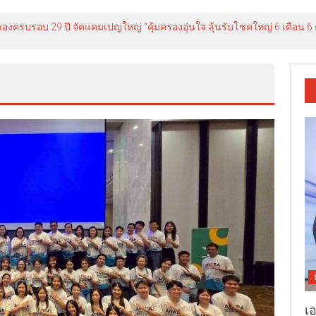
องครบรอบ 29 ปี จัดแคมเปญใหญ่ “คุ้มครองอุ่นใจ ลุ้นรับโชคใหญ่ 6 เดือน 6 ค
เ