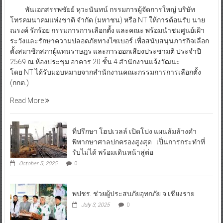
พันเอกสรรพชัยย์ หุวะนันทน์ กรรมการผู้จัดการใหญ่ บริษัท
โทรคมนาคมแห่งชาติ จำกัด (มหาชน) หรือ NT ให้การต้อนรับ นาย
ณรงค์ รักร้อย กรรมการการเลือกตั้ง และคณะ พร้อมนำชมศูนย์เฝ้า
ระวังและรักษาความปลอดภัยทางไซเบอร์ เพื่อสนับสนุนภารกิจเลือก
ตั้งสมาชิกสภาผู้แทนราษฎร และการออกเสียงประชามติ ประจำปี
2569 ณ ห้องประชุม อาคาร 20 ชั้น 4 สำนักงานแจ้งวัฒนะ
โดย NT ได้รับมอบหมายจากสำนักงานคณะกรรมการการเลือกตั้ง
(กกต.)
Read More
ที่ปรึกษา โฮปเวลล์ เปิดโปง แผนล้มล้างคำ
พิพากษาศาลปกครองสูงสุด เป็นการกระทำที่
รับไม่ได้ พร้อมเดินหน้าสู่ต่อ
October 5, 2025
0
พปชร. ช่วยผู้ประสบภัยอุทกภัย จ.เชียงราย
July 3, 2025
0