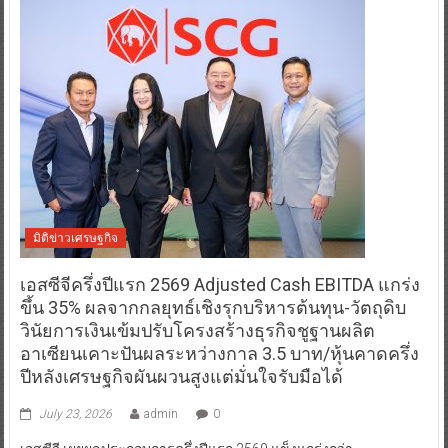
มิติข่าวเศรษฐกิจ
เอสซีจีครึ่งปีแรก 2569 Adjusted Cash EBITDA แกร่ง
ขึ้น 35% ผลจากกลยุทธ์เชิงรุกบริหารต้นทุน-วัตถุดิบ
วินัยการเงินเข้มปรับโครงสร้างธุรกิจชูฐานผลิต
อาเซียนเคาะปันผลระหว่างกาล 3.5 บาท/หุ้นคาดครึ่ง
ปีหลังเศรษฐกิจผันผวนสูงแต่มั่นใจรับมือได้
July 23, 2026
admin
0