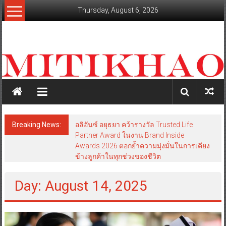
Skip
Thursday, August 6, 2026
to
content
mitikhao.com
สะท้อน
ลึก
ทุก
เหลี่ยม
มุม
เศรษฐกิจ-
Breaking News:
อลิอันซ์ อยุธยา คว้ารางวัล Trusted Life
การเมือง-
Partner Award ในงาน Brand Inside
สังคม
Awards 2026 ตอกย้ำความมุ่งมั่นในการเคียง
ข้างลูกค้าในทุกช่วงของชีวิต
Day: August 14, 2025