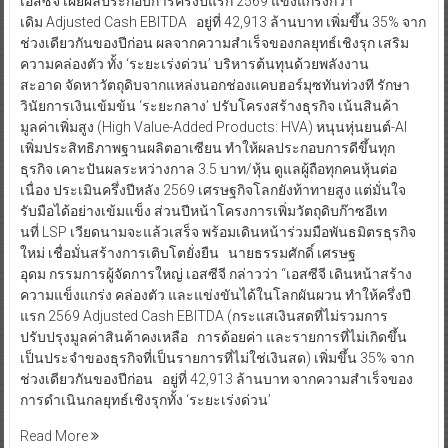
เอสซีจี เผยผลประกอบการครึ่งปีแรก 2569 แข็งแกร่งกว่า
เดิม Adjusted Cash EBITDA อยู่ที่ 42,913 ล้านบาท เพิ่มขึ้น 35% จาก
ช่วงเดียวกันของปีก่อน ผลจากความสำเร็จของกลยุทธ์เชิงรุก เสริม
ความคล่องตัว ทั้ง ‘ระยะเร่งด่วน’ บริหารต้นทุนด้วยพลังงาน
สะอาด จัดหาวัตถุดิบจากแหล่งนอกช่องแคบฮอร์มุซทันท่วงที รักษา
วินัยการเงินเข้มข้น ‘ระยะกลาง’ ปรับโครงสร้างธุรกิจ เน้นสินค้า
มูลค่าเพิ่มสูง (High Value-Added Products: HVA) หนุนหุ่นยนต์-AI
เพิ่มประสิทธิภาพฐานผลิตอาเซียน ทำให้ผลประกอบการดีขึ้นทุก
ธุรกิจ เคาะปันผลระหว่างกาล 3.5 บาท/หุ้น ดูแลผู้ถือทุกคนหุ้นต่อ
เนื่อง ประเมินครึ่งปีหลัง 2569 เศรษฐกิจโลกยังท้าทายสูง แต่มั่นใจ
รับมือได้อย่างเข้มแข็ง ส่วนปีหน้าโครงการเพิ่มวัตถุดิบก๊าซอีเท
นที่ LSP เวียดนามจะแล้วเสร็จ พร้อมเดินหน้าร่วมมือพันธมิตรธุรกิจ
ใหม่ เชื่อมั่นสร้างการเติบโตยั่งยืน นายธรรมศักดิ์ เศรษฐ
อุดม กรรมการผู้จัดการใหญ่ เอสซีจี กล่าวว่า “เอสซีจี เดินหน้าสร้าง
ความแข็งแกร่ง คล่องตัว และแข่งขันได้ในโลกผันผวน ทำให้ครึ่งปี
แรก 2569 Adjusted Cash EBITDA (กระแสเงินสดที่ไม่รวมการ
ปรับปรุงมูลค่าสินค้าคงเหลือ การด้อยค่า และรายการที่ไม่เกิดขึ้น
เป็นประจำของธุรกิจที่เป็นรายการที่ไม่ใช่เงินสด) เพิ่มขึ้น 35% จาก
ช่วงเดียวกันของปีก่อน อยู่ที่ 42,913 ล้านบาท จากความสำเร็จของ
การดำเนินกลยุทธ์เชิงรุกทั้ง ‘ระยะเร่งด่วน’
Read More