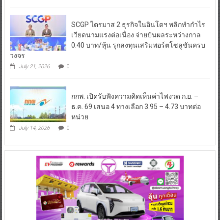
SCGP ไตรมาส 2 ธุรกิจในอินโดฯ พลิกทำกำไร
เวียดนามแรงต่อเนื่อง จ่ายปันผลระหว่างกาล
0.40 บาท/หุ้น รุกลงทุนเสริมพอร์ตโซลูชันครบ
วงจร
July 21, 2026
0
กกพ. เปิดรับฟังความคิดเห็นค่าไฟงวด ก.ย. –
ธ.ค. 69 เสนอ 4 ทางเลือก 3.95 – 4.73 บาทต่อ
หน่วย
July 14, 2026
0