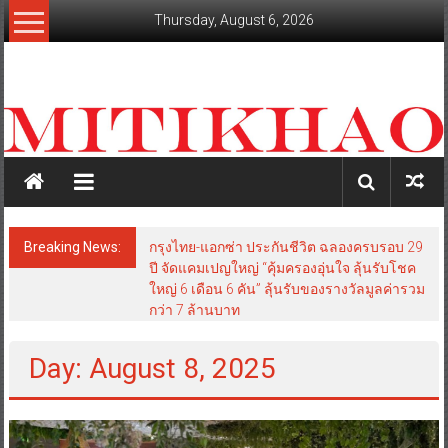
Skip
Thursday, August 6, 2026
to
content
mitikhao.com
สะท้อน
ลึก
ทุก
เหลี่ยม
มุม
เศรษฐกิจ-
Breaking News:
กรุงไทย-แอกซ่า ประกันชีวิต ฉลองครบรอบ 29
การเมือง-
ปี จัดแคมเปญใหญ่ “คุ้มครองอุ่นใจ ลุ้นรับโชค
สังคม
ใหญ่ 6 เดือน 6 คัน” ลุ้นรับของรางวัลมูลค่ารวม
กว่า 7 ล้านบาท
Day: August 8, 2025