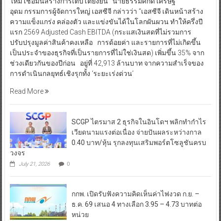
ใหม่ เชื่อมั่นสร้างการเติบโตยั่งยืน นายธรรมศักดิ์ เศรษฐ
อุดม กรรมการผู้จัดการใหญ่ เอสซีจี กล่าวว่า “เอสซีจี เดินหน้าสร้าง
ความแข็งแกร่ง คล่องตัว และแข่งขันได้ในโลกผันผวน ทำให้ครึ่งปี
แรก 2569 Adjusted Cash EBITDA (กระแสเงินสดที่ไม่รวมการ
ปรับปรุงมูลค่าสินค้าคงเหลือ การด้อยค่า และรายการที่ไม่เกิดขึ้น
เป็นประจำของธุรกิจที่เป็นรายการที่ไม่ใช่เงินสด) เพิ่มขึ้น 35% จาก
ช่วงเดียวกันของปีก่อน อยู่ที่ 42,913 ล้านบาท จากความสำเร็จของ
การดำเนินกลยุทธ์เชิงรุกทั้ง ‘ระยะเร่งด่วน’
Read More
SCGP ไตรมาส 2 ธุรกิจในอินโดฯ พลิกทำกำไร
เวียดนามแรงต่อเนื่อง จ่ายปันผลระหว่างกาล
0.40 บาท/หุ้น รุกลงทุนเสริมพอร์ตโซลูชันครบ
วงจร
July 21, 2026
0
กกพ. เปิดรับฟังความคิดเห็นค่าไฟงวด ก.ย. –
ธ.ค. 69 เสนอ 4 ทางเลือก 3.95 – 4.73 บาทต่อ
หน่วย