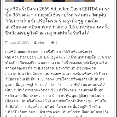
เอสซีจีครึ่งปีแรก 2569 Adjusted Cash EBITDA แกร่ง
ขึ้น 35% ผลจากกลยุทธ์เชิงรุกบริหารต้นทุน-วัตถุดิบ
วินัยการเงินเข้มปรับโครงสร้างธุรกิจชูฐานผลิต
อาเซียนเคาะปันผลระหว่างกาล 3.5 บาท/หุ้นคาดครึ่ง
ปีหลังเศรษฐกิจผันผวนสูงแต่มั่นใจรับมือได้
July 23, 2026
admin
0
เอสซีจี เผยผลประกอบการครึ่งปีแรก 2569 แข็งแกร่งกว่า
เดิม Adjusted Cash EBITDA อยู่ที่ 42,913 ล้านบาท เพิ่มขึ้น 35% จาก
ช่วงเดียวกันของปีก่อน ผลจากความสำเร็จของกลยุทธ์เชิงรุก เสริม
ความคล่องตัว ทั้ง ‘ระยะเร่งด่วน’ บริหารต้นทุนด้วยพลังงาน
สะอาด จัดหาวัตถุดิบจากแหล่งนอกช่องแคบฮอร์มุซทันท่วงที รักษา
วินัยการเงินเข้มข้น ‘ระยะกลาง’ ปรับโครงสร้างธุรกิจ เน้นสินค้า
มูลค่าเพิ่มสูง (High Value-Added Products: HVA) หนุนหุ่นยนต์-AI
เพิ่มประสิทธิภาพฐานผลิตอาเซียน ทำให้ผลประกอบการดีขึ้นทุก
ธุรกิจ เคาะปันผลระหว่างกาล 3.5 บาท/หุ้น ดูแลผู้ถือทุกคนหุ้นต่อ
เนื่อง ประเมินครึ่งปีหลัง 2569 เศรษฐกิจโลกยังท้าทายสูง แต่มั่นใจ
รับมือได้อย่างเข้มแข็ง ส่วนปีหน้าโครงการเพิ่มวัตถุดิบก๊าซอีเท
นที่ LSP เวียดนามจะแล้วเสร็จ พร้อมเดินหน้าร่วมมือพันธมิตรธุรกิจ