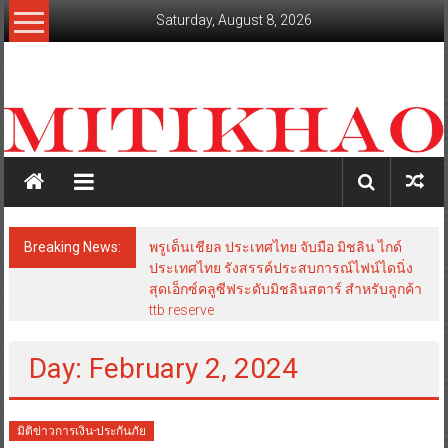
Skip
Saturday, August 8, 2026
to
content
mitikhao.com
สะท้อน
ลึก
ทุก
เหลี่ยม
มุม
เศรษฐกิจ-
Breaking News:
พรูเด็นเชียล ประเทศไทย จับมือ มิชลิน ไกด์
การเมือง-
ประเทศไทย รังสรรค์ประสบการณ์ไฟน์ไดนิ่ง
สังคม
สุดเอ็กซ์คลูซีฟระดับมิชลินสตาร์ สำหรับลูกค้า
ttb reserve
Day: February 2, 2024
มิติข่าวการเงิน-ประกันภัย