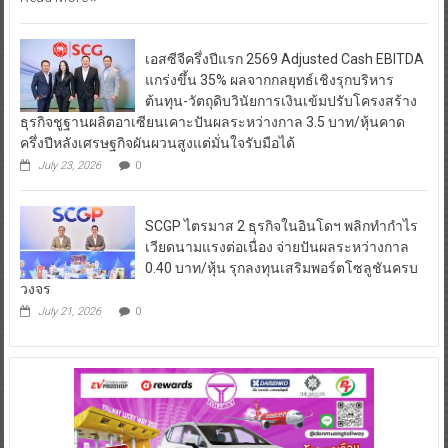
เอสซีจีครึ่งปีแรก 2569 Adjusted Cash EBITDA
แกร่งขึ้น 35% ผลจากกลยุทธ์เชิงรุกบริหาร
ต้นทุน-วัตถุดิบวินัยการเงินเข้มปรับโครงสร้าง
ธุรกิจชูฐานผลิตอาเซียนเคาะปันผลระหว่างกาล 3.5 บาท/หุ้นคาด
ครึ่งปีหลังเศรษฐกิจผันผวนสูงแต่มั่นใจรับมือได้
July 23, 2026
0
SCGP ไตรมาส 2 ธุรกิจในอินโดฯ พลิกทำกำไร
เวียดนามแรงต่อเนื่อง จ่ายปันผลระหว่างกาล
0.40 บาท/หุ้น รุกลงทุนเสริมพอร์ตโซลูชันครบ
วงจร
July 21, 2026
0