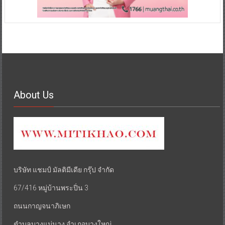
About Us
บริษัท แชมป์ มัลติมีเดีย กรุ๊ป จำกัด
67/416 หมู่บ้านพระปิ่น 3
ถนนกาญจนาภิเษก
ตำบลบางแม่นาง อำเภอบางใหญ่